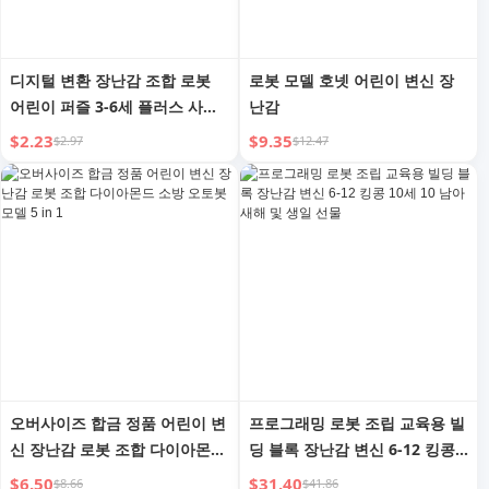
디지털 변환 장난감 조합 로봇
로봇 모델 호넷 어린이 변신 장
어린이 퍼즐 3-6세 플러스 사이
난감
즈 남아 조립 글자 빌딩 블록 선
$2.23
$9.35
$2.97
$12.47
물
오버사이즈 합금 정품 어린이 변
프로그래밍 로봇 조립 교육용 빌
신 장난감 로봇 조합 다이아몬드
딩 블록 장난감 변신 6-12 킹콩
소방 오토봇 모델 5 in 1
10세 10 남아 새해 및 생일 선물
$6.50
$31.40
$8.66
$41.86