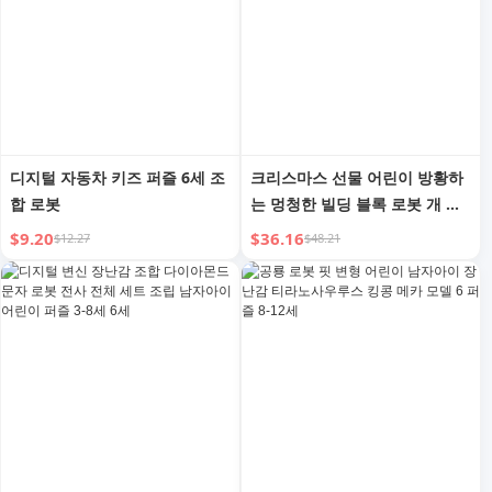
디지털 자동차 키즈 퍼즐 6세 조
크리스마스 선물 어린이 방황하
합 로봇
는 멍청한 빌딩 블록 로봇 개 프
로그래밍 로봇 조립 장난감 남아
$9.20
$36.16
$12.27
$48.21
생일