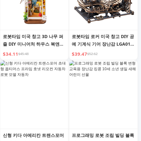
로봇타임 미국 창고 3D 나무 퍼
로봇타임 로커 미국 창고 DIY 공
즐 DIY 미니어처 하우스 북앤드
예 기계식 기어 장난감 LGA01
TGB06 가든 하우스 책꽂이 (드
마블 나이트 시티 3D 나무 퍼즐
$34.11
$39.47
$45.48
$52.62
롭 배송용)
(드롭 배송용)
신형 키다 아메리칸 트랜스포머
프로그래밍 로봇 조립 빌딩 블록