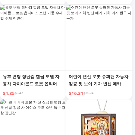
유후 변형 장난감 합금 모델 자
어린이 변신 로봇 슈퍼맨 자동차
동차 다이아몬드 로봇 옵티머스
킹콩 핏 보이 기차 변신 메카 기
소년 기둥 수제 벌 수제 어린이
차 여자 완구 자동차
$4.85
$16.31
$6.47
$21.74