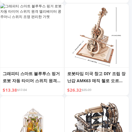
난감
그래피티 스마트 블루투스 핑거
로봇타임 미국 창고 DIY 조립 장
로봇 자동 타이머 스위치 원격
난감 AMK63 매직 첼로 오르골
엘리베이터 콩 주머니 스위치 조
모델 키트 3D 나무 퍼즐 (드롭 배
$13.38
$26.32
$17.84
$35.09
명 편리한 가젯
송용)