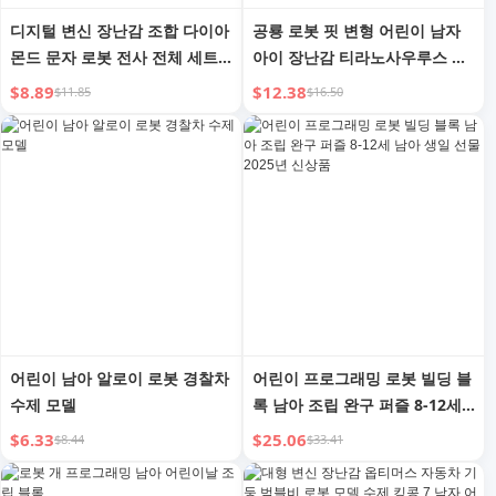
디지털 변신 장난감 조합 다이아
공룡 로봇 핏 변형 어린이 남자
몬드 문자 로봇 전사 전체 세트
아이 장난감 티라노사우루스 킹
조립 남자아이 어린이 퍼즐 3-8
콩 메카 모델 6 퍼즐 8-12세
$8.89
$12.38
$11.85
$16.50
세 6세
어린이 남아 알로이 로봇 경찰차
어린이 프로그래밍 로봇 빌딩 블
수제 모델
록 남아 조립 완구 퍼즐 8-12세
남아 생일 선물 2025년 신상품
$6.33
$25.06
$8.44
$33.41