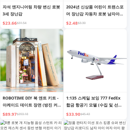
자석 엔지니어링 차량 변신 로봇
2024년 신상품 어린이 트랜스포
3세 장난감
머 장난감 자동차 로봇 남자아이
자동차 선물 4 퍼즐 2 아기 3~6
$23.66
$2.48
$31.54
$3.30
세
ROBOTIME DIY 북 앤트 키트 -
1:135 스케일 보잉 777 FedEx
아케이드 데이트 장면 (방진 커
합금 항공기 모델 (수집 및 선물
버 포함), 3D 나무 미니어처 인형
용)
$89.97
$33.90
$393.18
$45.43
의 집 퍼즐, 창의적인 책꽂이 장
식, 성인용 독특한 선물