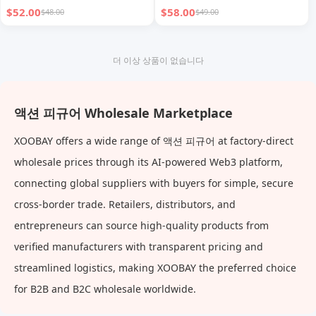
$52.00
$58.00
$48.00
$49.00
더 이상 상품이 없습니다
액션 피규어 Wholesale Marketplace
XOOBAY offers a wide range of 액션 피규어 at factory-direct
wholesale prices through its AI-powered Web3 platform,
connecting global suppliers with buyers for simple, secure
cross-border trade. Retailers, distributors, and
entrepreneurs can source high-quality products from
verified manufacturers with transparent pricing and
streamlined logistics, making XOOBAY the preferred choice
for B2B and B2C wholesale worldwide.