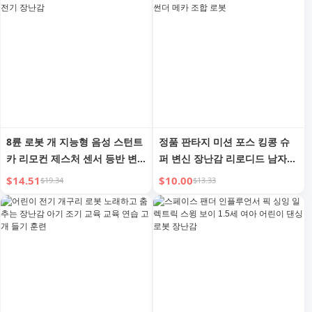
8륜 로봇 개 지능형 음성 스턴트
정품 판타지 미션 포스 킹콩 슈
카 리모컨 제스처 센서 등반 변
퍼 변신 장난감 리로디드 남자
형 어린이 아기 전기 장난감
아이 여자 아이 왕 썬더 메카 조
$14.51
$10.00
$19.34
$13.33
합 로봇