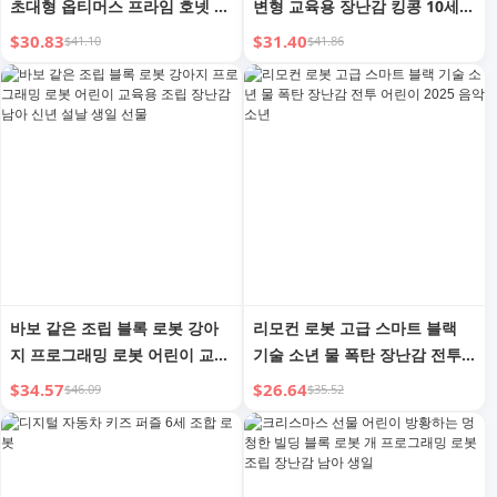
초대형 옵티머스 프라임 호넷 리
변형 교육용 장난감 킹콩 10세
모컨 자동차 로봇 모델 자동차
소년 생일 새해 어린이 선물
$30.83
$31.40
$41.10
$41.86
바보 같은 조립 블록 로봇 강아
리모컨 로봇 고급 스마트 블랙
지 프로그래밍 로봇 어린이 교육
기술 소년 물 폭탄 장난감 전투
용 조립 장난감 남아 신년 설날
어린이 2025 음악 소년
$34.57
$26.64
$46.09
$35.52
생일 선물