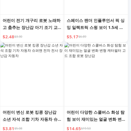
어린이 전기 개구리 로봇 노래하
스페이스 팬더 인플루언서 픽 싱
고 춤추는 장난감 아기 조기 교
잉 일렉트릭 스윙 보이 1.5세 여
육 교육 연습 고개 들기 훈련
아 어린이 댄싱 로봇 장난감
$2.48
$5.17
$3.30
$6.89
어린이 변신 로봇 킹콩 장난감
어린이 다양한 스쿨버스 화성 탐
소년 자석 조합 기차 자동차 슈
험 보이 재미있는 얼굴 변화 변
퍼맨 전차 전사 장난감 자동차
형 캐터필터 고드 조합 로봇 장
$3.81
$14.65
$5.08
$19.53