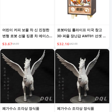
어린이 커피 보물 차 신 진정한
로봇타임 롤라이프 미국 창고
변형 로봇 선물 킹콩 차 에이스
3D 퍼즐 장난감 AMT01 선셋 카
구조 소년 특수 경찰 장난감
니발 오르골 DIY 미니어처 하우
$3.67
$32.16
$4.89
$42.88
스 드롭쉬핑
페가수스 조각상 장식품
페가수스 조각상 장식품