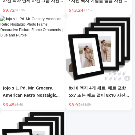
사진 액자 단체 사진 그룹 사진
· 사진 액자 기념품 슬림 사진 대
세트 탁상 기념품 | Group
형 사진 | Rufan
$9.72
$13.24
$12.96
$17.65
Supplement
Jojo s L. Pd. Mr. Grocery.
8x10 액자 4개 세트, 매트 포함
American Retro Nostalgic
5x7 또는 매트 없이 8x10 사진
Photo Frame Decorative
디스플레이, 벽 또는 탁상용 액
$6.45
$8.92
$8.60
$11.89
Picture Frame Ornaments |
자
Blue and Purple