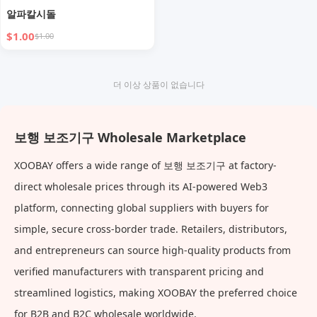
알파칼시돌
$1.00
$1.00
더 이상 상품이 없습니다
보행 보조기구 Wholesale Marketplace
XOOBAY offers a wide range of 보행 보조기구 at factory-
direct wholesale prices through its AI-powered Web3
platform, connecting global suppliers with buyers for
simple, secure cross-border trade. Retailers, distributors,
and entrepreneurs can source high-quality products from
verified manufacturers with transparent pricing and
streamlined logistics, making XOOBAY the preferred choice
for B2B and B2C wholesale worldwide.