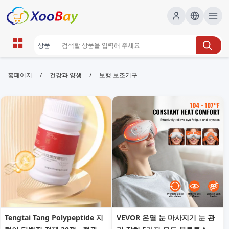
보행 보조기구 | XOOBAY B2B/B2C
/
/
홈페이지
건강과 양생
보행 보조기구
Marketplace
보행 보조기구,노인 보조용품,안전 보조기구,
wholesale 보행 보조기구, XOOBAY
보행보조기구SEO최적화안내및리뷰정보용
Tengtai Tang Polypeptide 지
VEVOR 온열 눈 마사지기 눈 관