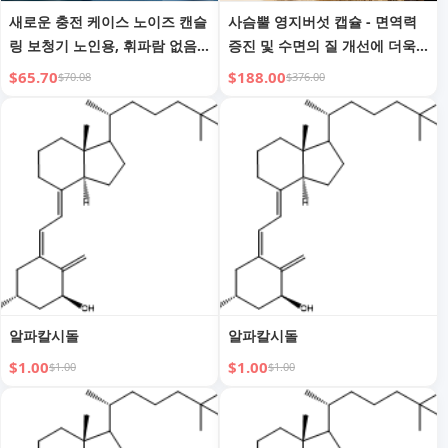
새로운 충전 케이스 노이즈 캔슬
사슴뿔 영지버섯 캡슐 - 면역력
링 보청기 노인용, 휘파람 없음,
증진 및 수면의 질 개선에 더욱
흡입, 디지털 디스플레이, 충전
효과적 - 60 캡슐
$65.70
$188.00
$70.08
$376.00
식 보청기, 영어 버전
알파칼시돌
알파칼시돌
$1.00
$1.00
$1.00
$1.00