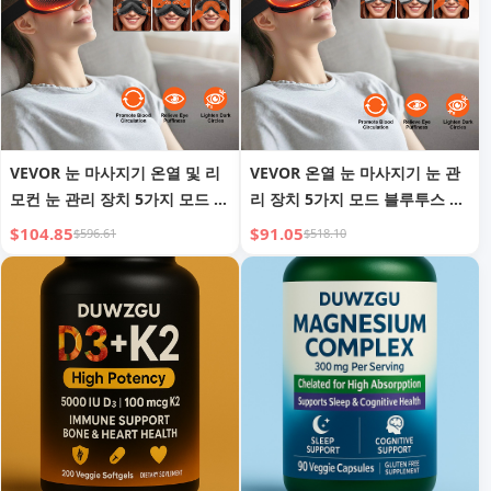
VEVOR 눈 마사지기 온열 및 리
VEVOR 온열 눈 마사지기 눈 관
모컨 눈 관리 장치 5가지 모드 블
리 장치 5가지 모드 블루투스 음
루투스 음악
악 접이식
$104.85
$91.05
$596.61
$518.10