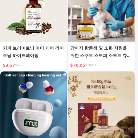
커피 브라이트닝 아이 케어 라이
강아지 항문샘 및 소화 지원을
트닝 하이드레이팅
위한 스쿠트 스토퍼 소프트 츄
섬유 (호박 함유)
$3.57
$70.95
$5.76
$100.99