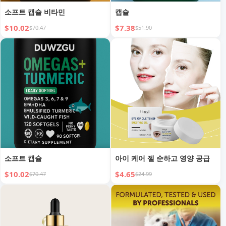
소프트 캡슐 비타민
캡슐
$10.02
$7.38
$70.47
$51.90
소프트 캡슐
아이 케어 젤 순하고 영양 공급
$10.02
$4.65
$70.47
$24.99