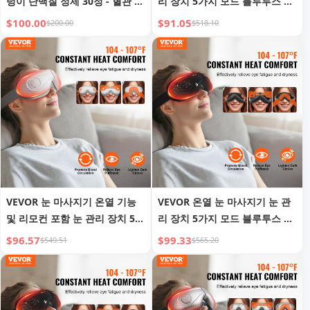
렁이 단백질 정제 30정 - 혈관 찌
리 장치 5가지 모드 블루투스 음
꺼기 제거, 심혈관 건강 보호
악 180도 접이식
$100.00
$91.05
$200.00
$518.10
VEVOR 눈 마사지기 온열 기능
VEVOR 온열 눈 마사지기 눈 관
및 리모컨 포함 눈 관리 장치 5가
리 장치 5가지 모드 블루투스 음
지 모드 블루투스 음악
악 접이식
$96.57
$99.33
$549.51
$565.20