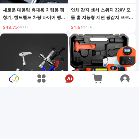
새로운 대용량 휴대용 차량용 팽
인체 감지 센서 스위치 220V 모
창기, 핸드헬드 차량 타이어 팽
듈 홈 지능형 지연 광감지 프로
창기, 무선 디지털 타이어 팽창
브 복도 램프 자동 적외선 센서
$48.75
$1.61
$80.12
$2.14
기
전기 제어 캐비닛 자동차 엘리베
전기 자동차 잭, 5톤/ 11023 파
이터 크로스 키 렌치
운드 유압식 자동차 잭
$2.28
$61.28
$3.73
$81.71