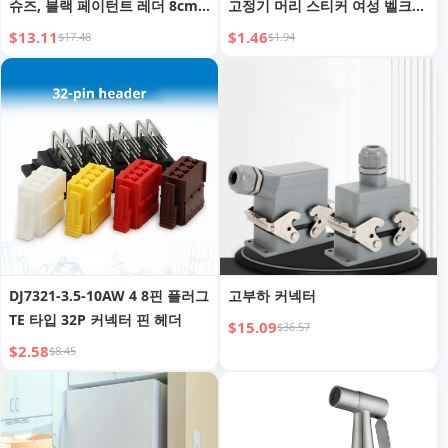
슈즈, 블랙 페이턴트 레더 8cm
고정기 머리 스티커 여성 벨크로
하이 섹시 펌프스 (파티, 나이트
스타일링 올림 머리 머리 패치
$13.11
$1.46
$17.48
$1.94
클럽, 가을, 블루 크리스탈)
스틱 헤어 액세서리 볼륨
DJ7321-3.5-10AW 4 8핀 플러그
고부하 커넥터
TE 타입 32P 커넥터 핀 헤더
$15.09
$36.57
$2.58
$8.45