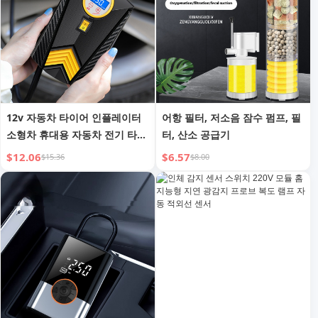
12v 자동차 타이어 인플레이터
어항 필터, 저소음 잠수 펌프, 필
소형차 휴대용 자동차 전기 타이
터, 산소 공급기
어 에어 펌프
$12.06
$6.57
$15.36
$8.00