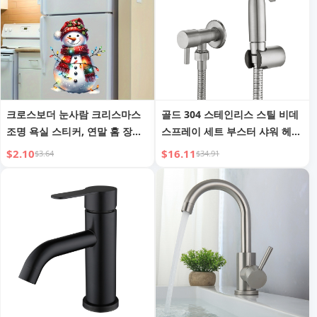
크로스보더 눈사람 크리스마스
골드 304 스테인리스 스틸 비데
조명 욕실 스티커, 연말 홈 장식
스프레이 세트 부스터 샤워 헤드
을 위한 자가 접착식 글로시 변
포함
$2.10
$16.11
$3.64
$34.91
기 커버 스티커