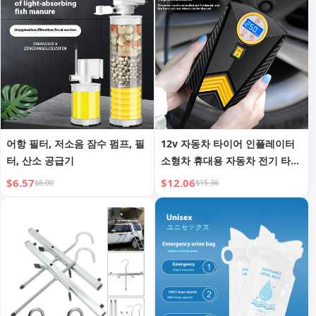
어항 필터, 저소음 잠수 펌프, 필
12v 자동차 타이어 인플레이터
터, 산소 공급기
소형차 휴대용 자동차 전기 타이
어 에어 펌프
$6.57
$12.06
$8.00
$15.36