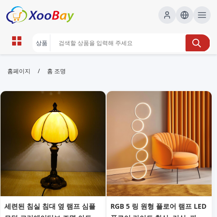
홈 조명 | XOOBAY B2B/B2C
/
홈페이지
홈 조명
Marketplace
홈 조명, 실내 조명, 인테리어 조명, wholesale 홈 조명,
XOOBAY
공간 분위기와 밝기 연출 팁 제공
세련된 침실 침대 옆 램프 심플
RGB 5 링 원형 플로어 램프 LED