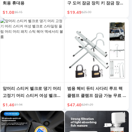
회용 휴대용
구 도어 잠금 장치 키 잠금 장치
가 있는 고강도 캠핑카 도어 잠
$1.08
$19.49
$6.15
$25.99
금 장치
앞머리 스티커 벨크로 댕기 머리
범용 헤비 듀티 사다리 루프 랙
고정기 머리 스티커 여성 벨크로
클램프 클램프 잠금 가능 무료 2
스타일링 올림 머리 머리 패치
개 잠금 가능
$1.46
$47.40
$1.94
$241.29
스틱 헤어 액세서리 볼륨