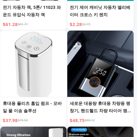
전기 자동차 잭, 5톤/ 11023 파
전기 제어 캐비닛 자동차 엘리베
운드 유압식 자동차 잭
이터 크로스 키 렌치
$61.28
$2.28
$81.71
$3.73
휴대용 플리츠 흡입 펌프 - 모바
새로운 대용량 휴대용 차량용 팽
일 물 이송 솔루션
창기, 핸드헬드 차량 타이어 팽
창기, 무선 디지털 타이어 팽창
$37.98
$48.75
$78.50
$80.12
기