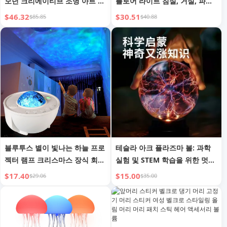
모던 크리에이티브 조명 아트 컬
플로어 라이트 침실, 거실, 파티,
러 유리 거실 테이블 램프
어린이 방용
$46.32
$30.51
$85.85
$40.88
블루투스 별이 빛나는 하늘 프로
테슬라 아크 플라즈마 볼: 과학
젝터 램프 크리스마스 장식 회전
실험 및 STEM 학습을 위한 멋진
별이 빛나는 하늘 분위기 조명
인터랙티브 장난감, 안전하고 재
$17.40
$15.00
$29.06
$35.00
오션 워터 패턴 야간 조명 무대
미있음
조명