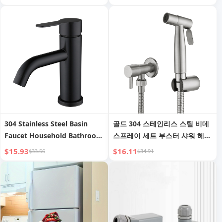
304 Stainless Steel Basin
골드 304 스테인리스 스틸 비데
Faucet Household Bathroom
스프레이 세트 부스터 샤워 헤드
Sink Washbasin Cold and
포함
$15.93
$16.11
$33.56
$34.91
Hot Water Faucet Black
Countertop Basin Faucet