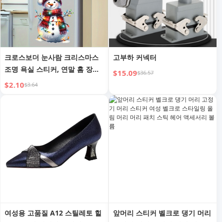
크로스보더 눈사람 크리스마스
고부하 커넥터
조명 욕실 스티커, 연말 홈 장식
$15.09
$36.57
을 위한 자가 접착식 글로시 변
$2.10
$3.64
기 커버 스티커
여성용 고품질 A12 스틸레토 힐
앞머리 스티커 벨크로 댕기 머리