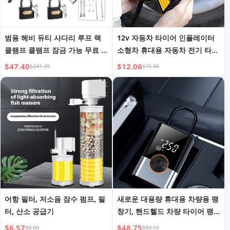
범용 헤비 듀티 사다리 루프 랙
12v 자동차 타이어 인플레이터
클램프 클램프 잠금 가능 무료 2
소형차 휴대용 자동차 전기 타이
개 잠금 가능
어 에어 펌프
$47.40
$12.06
$241.29
$15.36
어항 필터, 저소음 잠수 펌프, 필
새로운 대용량 휴대용 차량용 팽
터, 산소 공급기
창기, 핸드헬드 차량 타이어 팽
창기, 무선 디지털 타이어 팽창
$6.57
$48.75
$8.00
$80.12