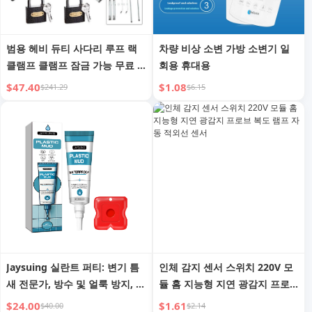
범용 헤비 듀티 사다리 루프 랙
차량 비상 소변 가방 소변기 일
클램프 클램프 잠금 가능 무료 2
회용 휴대용
개 잠금 가능
$47.40
$1.08
$241.29
$6.15
Jaysuing 실란트 퍼티: 변기 틈
인체 감지 센서 스위치 220V 모
새 전문가, 방수 및 얼룩 방지, 빠
듈 홈 지능형 지연 광감지 프로
른 리모델링
브 복도 램프 자동 적외선 센서
$24.00
$1.61
$40.00
$2.14