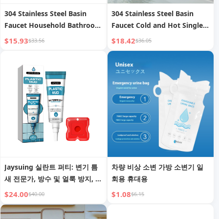
304 Stainless Steel Basin
304 Stainless Steel Basin
Faucet Household Bathroom
Faucet Cold and Hot Single
Sink Washbasin Cold and
Hole Washbasin Hand Wash
$15.93
$18.42
$33.56
$36.05
Hot Water Faucet Black
Faucet
Countertop Basin Faucet
Jaysuing 실란트 퍼티: 변기 틈
차량 비상 소변 가방 소변기 일
새 전문가, 방수 및 얼룩 방지, 빠
회용 휴대용
른 리모델링
$24.00
$1.08
$40.00
$6.15