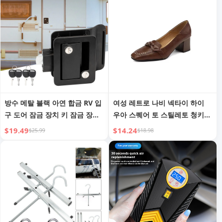
방수 메탈 블랙 아연 합금 RV 입
여성 레트로 나비 넥타이 하이
구 도어 잠금 장치 키 잠금 장치
우아 스퀘어 토 스틸레토 청키
가 있는 고강도 캠핑카 도어 잠
슬립온 캐주얼 파티 드레스 펌프
$19.49
$14.24
$25.99
$18.98
금 장치
스 솔리드 5cm 봄 가을 패션