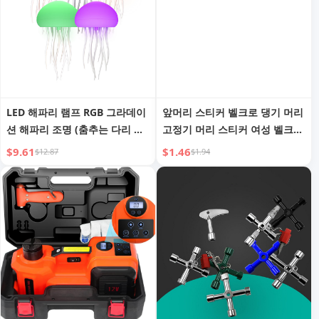
LED 해파리 램프 RGB 그라데이
앞머리 스티커 벨크로 댕기 머리
션 해파리 조명 (춤추는 다리 및
고정기 머리 스티커 여성 벨크로
터치 센서 포함) - 침실, 거실용
스타일링 올림 머리 머리 패치
$9.61
$1.46
$12.87
$1.94
충전식 귀여운 책상 램프
스틱 헤어 액세서리 볼륨