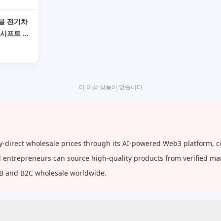
블 전기차
 시프트 케
인리스 스
 파이프 캡
더 이상 상품이 없습니다
rect wholesale prices through its AI-powered Web3 platform, con
and entrepreneurs can source high-quality products from verified m
2B and B2C wholesale worldwide.