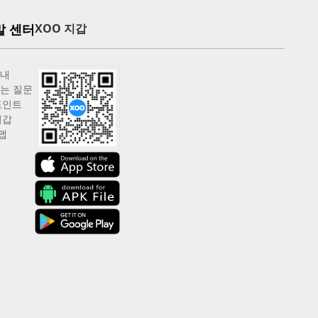
말 센터
XOO 지갑
안내
는 질문
포인트
지갑
맵