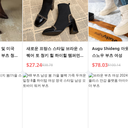
 및 미국
새로운 프랑스 스타일 브라운 스
Augu Shideng 
 부츠 청키
퀘어 토 청키 힐 하이힐 템퍼먼트
스노우 부츠 여성
숏 부츠 여성 가을/겨울 싱글 부
$27.24
$78.03
$38.78
$100.14
츠