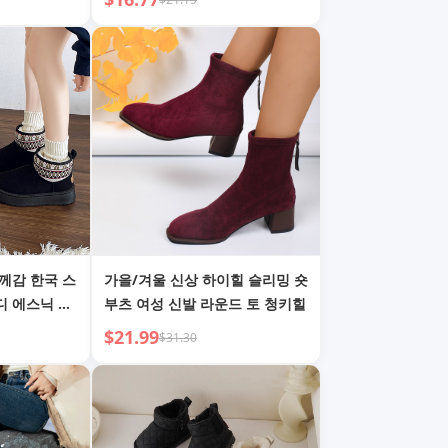
께감 한국 스
가을/겨울 신상 하이힐 슬리밍 숏
디 에스닉 스
부츠 여성 신발 라운드 토 청키힐
코튼 부츠
$21.99
$31.30