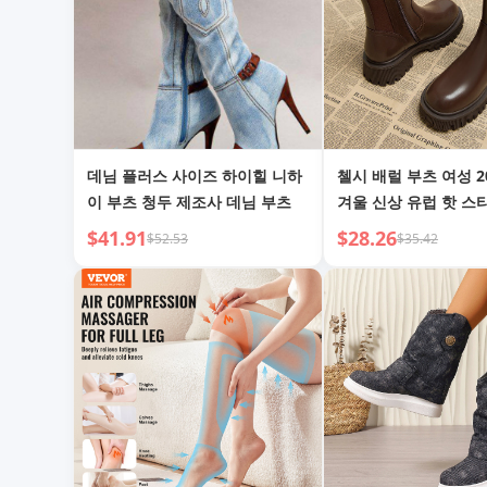
데님 플러스 사이즈 하이힐 니하
첼시 배럴 부츠 여성 2
이 부츠 청두 제조사 데님 부츠
겨울 신상 유럽 핫 스
츠 두꺼운 밑창 벨트 
$41.91
$28.26
$52.53
$35.42
리시 앵클 부츠