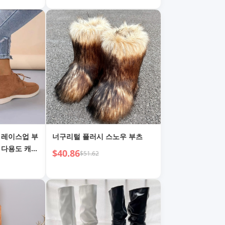
 레이스업 부
너구리털 플러시 스노우 부츠
 다용도 캐주
$40.86
$51.62