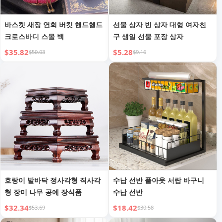
바스켓 새장 연회 버킷 핸드헬드
선물 상자 빈 상자 대형 여자친
크로스바디 스몰 백
구 생일 선물 포장 상자
$35.82
$5.28
$50.03
$9.16
호랑이 발바닥 정사각형 직사각
수납 선반 풀아웃 서랍 바구니
형 장미 나무 공예 장식품
수납 선반
$32.34
$18.42
$53.69
$30.58