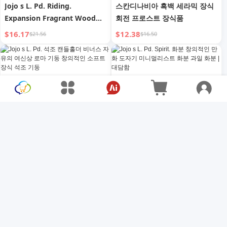
Jojo s L. Pd. Riding.
스칸디나비아 흑백 세라믹 장식
Expansion Fragrant Wood
회전 프로스트 장식품
Reed Diffuser Essential Oil
$16.17
$12.38
$21.56
$16.50
Bedroom Fragrant Stone
Decoration | Riding
Jojo s L. Pd. 석조 캔들홀더 비
Jojo s L. Pd. Spirit. 화분 창의
너스 자유의 여신상 로마 기둥
적인 만화 도자기 미니멀리스트
창의적인 소프트 장식 석조 기둥
화분 과일 화분 | 대담함
$9.20
$8.57
$12.27
$11.43