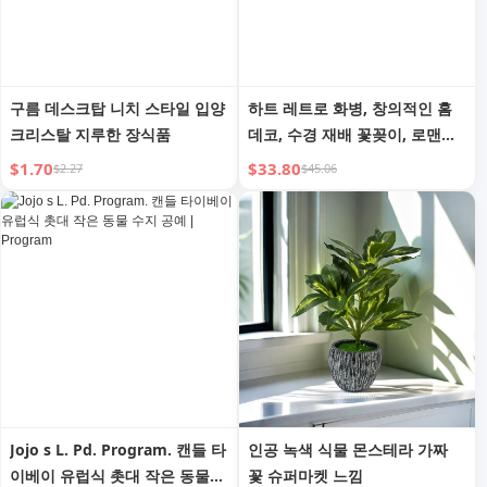
구름 데스크탑 니치 스타일 입양
하트 레트로 화병, 창의적인 홈
크리스탈 지루한 장식품
데코, 수경 재배 꽃꽂이, 로맨틱
빈티지 물병
$1.70
$33.80
$2.27
$45.06
Jojo s L. Pd. Program. 캔들 타
인공 녹색 식물 몬스테라 가짜
이베이 유럽식 촛대 작은 동물
꽃 슈퍼마켓 느낌