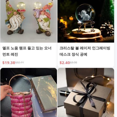
엘프 노움 램프 들고 있는 오너
크리스탈 볼 레이저 인그레이빙
먼트 레진
데스크 장식 공예
$19.38
$2.40
$32.11
$3.98