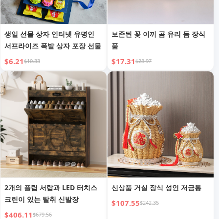
생일 선물 상자 인터넷 유명인
보존된 꽃 이끼 곰 유리 돔 장식
서프라이즈 폭발 상자 포장 선물
품
$6.21
$17.31
$10.33
$28.97
2개의 플립 서랍과 LED 터치스
신상품 거실 장식 성인 저금통
크린이 있는 탈취 신발장
$107.55
$242.35
$406.11
$679.56