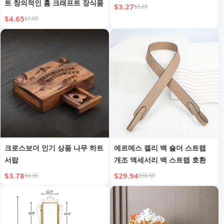
트 창의적인 홈 크래프트 장식품
$3.27
$3.83
$4.65
$7.69
크로스보더 인기 상품 나무 하트
에르메스 켈리 백 숄더 스트랩
서랍
개조 액세서리 백 스트랩 호환
$3.78
$29.94
$6.36
$50.50