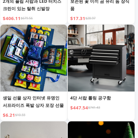
2개의 플립 서랍과 LED 터치스
보존된 꽃 이끼 곰 유리 돔 장식
크린이 있는 탈취 신발장
품
$406.11
$17.31
$679.56
$28.97
생일 선물 상자 인터넷 유명인
4단 서랍 롤링 공구함
서프라이즈 폭발 상자 포장 선물
$447.54
$741.43
$6.21
$10.33