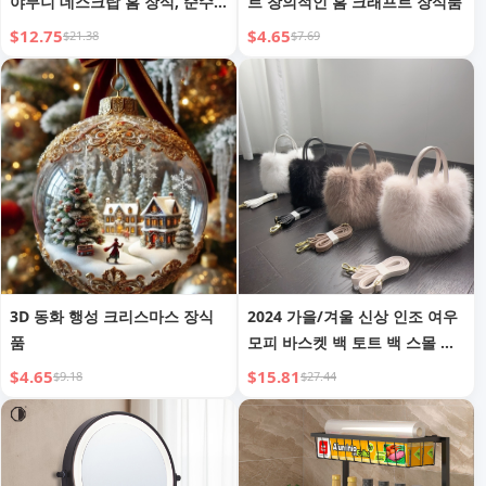
야무니 데스크탑 홈 장식, 순수
트 창의적인 홈 크래프트 장식품
수제 모조 주철 공예품
$12.75
$4.65
$21.38
$7.69
3D 동화 행성 크리스마스 장식
2024 가을/겨울 신상 인조 여우
품
모피 바스켓 백 토트 백 스몰 스
퀘어 백 숄더 핸드백 크로스바디
$4.65
$15.81
$9.18
$27.44
백 여성용 465#