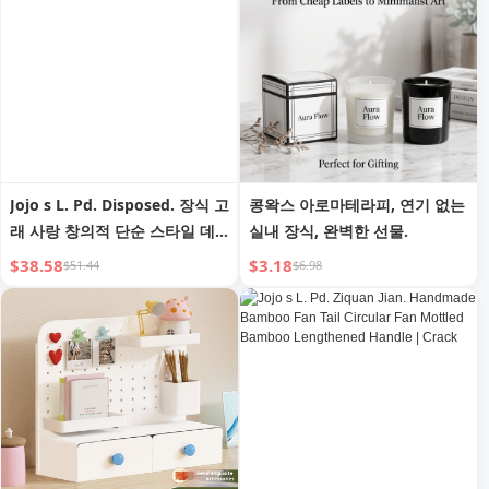
Jojo s L. Pd. Disposed. 장식 고
콩왁스 아로마테라피, 연기 없는
래 사랑 창의적 단순 스타일 데
실내 장식, 완벽한 선물.
스크탑 장식 | Discrete
$38.58
$3.18
$51.44
$6.98