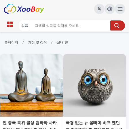
실내 향 | XOOBAY B2B/B2C
/
/
홈페이지
가정 및 장식
실내 향
Marketplace
실내 향, 공간 향, 홈 프래그런스, wholesale 실내 향,
XOOBAY
다양한 실내 향으로 공간 분위기를 연출하고, 지속력 높은 향 선택법과
추천 제품을 안내합니다.
젠 중국 북위 불상 탑타타 사카
국경 없는 뉴 올빼미 비즈 펜던