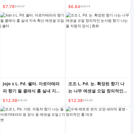
수지 공예 | Program
$7.78
$6.84
$10.37
$34.14
Jojo s L. Pd. 쉘터. 아로마테라
조조 L. Pd. 눈. 확장된 향기 나
피 향기 돌 클래식 홈 실내 지속
는 나무 에센셜 오일 창의적인
확산 에센셜 오일 | 쉘터
눈사람 향기 나는 돌 자동차 장
$12.38
$12.38
$16.50
$16.50
식 | 환희