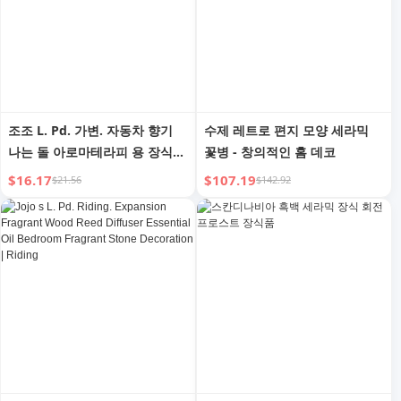
조조 L. Pd. 가변. 자동차 향기
수제 레트로 편지 모양 세라믹
나는 돌 아로마테라피 용 장식
꽃병 - 창의적인 홈 데코
용 에센셜 오일 | 가변
$16.17
$107.19
$21.56
$142.92