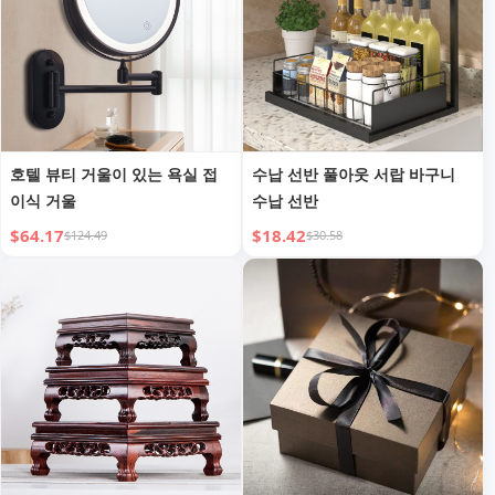
호텔 뷰티 거울이 있는 욕실 접
수납 선반 풀아웃 서랍 바구니
이식 거울
수납 선반
$64.17
$18.42
$124.49
$30.58