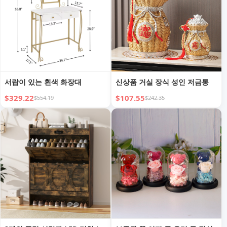
서랍이 있는 흰색 화장대
신상품 거실 장식 성인 저금통
$329.22
$107.55
$554.19
$242.35