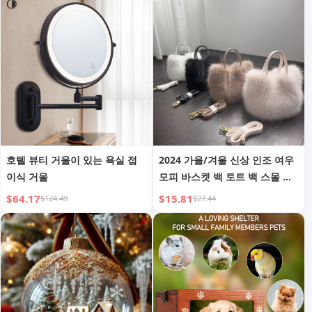
호텔 뷰티 거울이 있는 욕실 접
2024 가을/겨울 신상 인조 여우
이식 거울
모피 바스켓 백 토트 백 스몰 스
퀘어 백 숄더 핸드백 크로스바디
$64.17
$15.81
$124.49
$27.44
백 여성용 465#