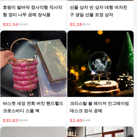
호랑이 발바닥 정사각형 직사각
선물 상자 빈 상자 대형 여자친
형 장미 나무 공예 장식품
구 생일 선물 포장 상자
$32.34
$5.28
$53.69
$9.16
바스켓 새장 연회 버킷 핸드헬드
크리스탈 볼 레이저 인그레이빙
크로스바디 스몰 백
데스크 장식 공예
$35.82
$2.40
$50.03
$3.98