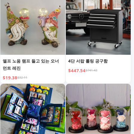
엘프 노움 램프 들고 있는 오너
4단 서랍 롤링 공구함
먼트 레진
$447.54
$741.43
$19.38
$32.11