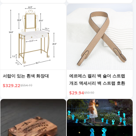
서랍이 있는 흰색 화장대
에르메스 켈리 백 숄더 스트랩
개조 액세서리 백 스트랩 호환
$329.22
$554.19
$29.94
$50.50