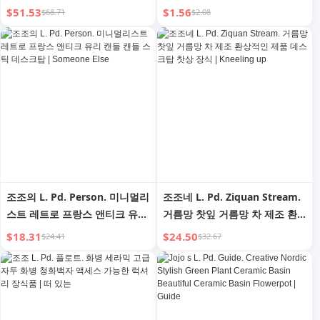
$51.53
$1.56
$68.71
$2.08
조조의 L. Pd. Person. 미니멀리
조조네 L. Pd. Ziquan Stream.
스트 레트로 프랑스 앤티크 유리
거름망 찻잎 거름망 차 제조 환
캔들 캔들 스틱 데스크탑 |
상적인 제품 데스크탑 찻상 장식
$18.31
$24.50
$24.41
$32.67
Someone Else
| Kneeling up