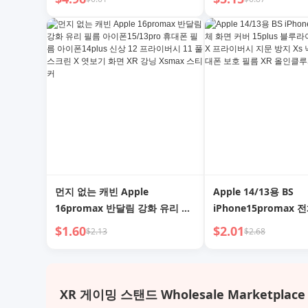
속 PD 30W iPad 태블릿 2 M Xr
12plus 휴대폰 11 헤드
충전 케이블 Xs 정품 6S
롱 2 M 차량용 XR Neut
에 적용 가능
먼지 없는 캐빈 Apple
Apple 14/13용 BS
16promax 반달림 강화 유리 필
iPhone15promax 
름 아이폰15/13pro 휴대폰 필름
버 15plus 블루라이
$1.60
$2.01
$2.13
$2.68
아이폰14plus 신상 12 프라이버
X 프라이버시 지문 방지
시 11 풀 스크린 X 엿보기 화면
방지 12 휴대폰 보호 
XR 강닝 Xsmax 스티커
인클루시브
XR 게이밍 스탠드 Wholesale Marketplace