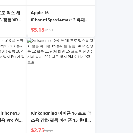
4 프로 맥스 헤
Apple 16
3 정품 XR 충
iPhone15pro14max13 휴대폰
 Typec 11
12 태블릿 iPad 플래시 충전기
$5.18
$6.91
W 플래시 충
Pd30w 고속 충전 데이터 케이블
 Xs 펀치 미
XR 정품 11 플러그 Type-C8 세
트용 20W 충전기 헤드
iPhone13
Xinkangning 아이폰 16 프로 맥
없음 Pro 창고
스용 강화 필름 아이폰 15 휴대폰
필름 14 눈알
필름 14/13 신상품 12 필름 11
$2.75
$3.67