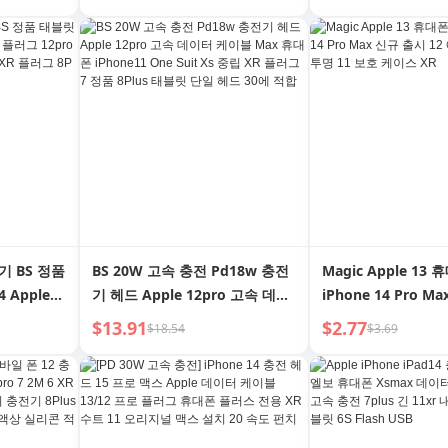
 XR 전용
방지 X HD XR 필름
초인기 X
스 커버 Xsmax 낙하
적합
전기 BS 정품
BS 20W 고속 충전 Pd18w 충전
Magic Apple 13
4 Apple
기 헤드 Apple 12pro 고속 데이
iPhone 14 Pro M
o 고속 충전
터 케이블 Max 휴대폰
12 에어백 XS Max
$13.91
$2.77
$18.54
$3.69
 플러그 8P
iPhone11 One Suit Xs 중립 XR
케이스 XR
플러그 7 정품 8Plus 태블릿 단
일 헤드 30에 적합