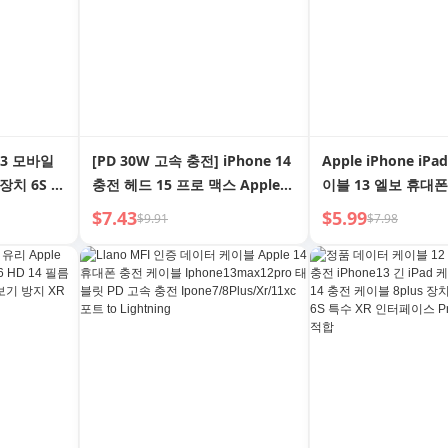
 13 모바일
[PD 30W 고속 충전] iPhone 14
Apple iPhone iP
 장치 6S 롱
충전 헤드 15 프로 맥스 Apple
이블 13 엘보 휴대폰
펀치 X 태블릿
데이터 케이블 13/12 프로 플러
이터 케이블 12pro
$7.43
$5.99
$9.91
$7.98
8Plus용
그 휴대폰 플러스 전용 XR 수트
7plus 긴 11xr 내구
블 액상 실
11 오리지널 맥스 설치 20 속도
블릿 6S Flash USB
펀치