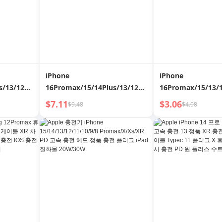
iPhone
iPhone
s/13/12/11/XR/X
16Promax/15/14Plus/13/12/11/XR/X
16Promax/15/13/
프라이버시 강
용 360° 반사 방지 프라이버시 강
풀 스크린 강화 유리용
$7.11
$3.06
$9.48
$4.08
호 필름
화 유리 액정 보호 필름
방지 개인 정보 보호
기, 14plus 스파이
제품, 블루 라이트 필
지