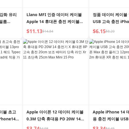
용 강화 유리
Llano MFI 인증 데이터 케이블
정품 데이터 케이블 12
 필름
Apple 14 휴대폰 충전 케이블
USB 고속 충전 iPho
 13/11 신
Iphone13max12pro 태블릿 PD
iPad 케이블 11 태
$11.13
$6.15
$14.84
$8.20
기 방지 XR
고속 충전
케이블 8plus 장치 
호 X
Ipone7/8Plus/Xr/11xc 포트 to
블 6S 특수 XR 인
Lightning
Promax 차량용에 
이블 초고
Apple 아이폰 12 데이터 케이블
Apple iPhone 1
Phone14
0.3M 단축 휴대용 PD 20W 14
용 충전 케이블 USB
플래시 충전
충전기 X 휴대폰 8P 고속 충전
20W 슈트 13 휴대폰
$3.74
$3.34
$4.98
$4.45