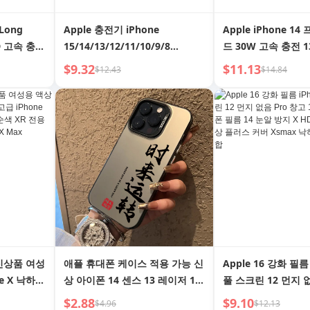
 Long
Apple 충전기 iPhone
Apple iPhone 1
D 고속 충전
15/14/13/12/11/10/9/8
드 30W 고속 충전 1
량용 iPad
Promax/X/Xs/XR PD 고속 충전
전기 12 데이터 케이블
$9.32
$11.13
$12.43
$14.84
 IOS 충전
헤드 정품 충전 플러그 iPad 질화
플러그 X 휴대폰 20
 충전기
물 20W/30W
전 PD 원 플러스 수트
니
 신상품 여성
애플 휴대폰 케이스 적용 가능 신
Apple 16 강화 필름 
e X 낙하
상 아이폰 14 센스 13 레이저 12
풀 스크린 12 먼지 
R 올인원
컬러 실버 11 하드 케이스 XR
15promax 휴대폰 
$2.88
$9.10
$4.96
$12.13