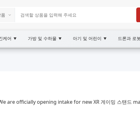
스킨케어
가방 및 수하물
아기 및 어린이
드론과 로
▼
▼
▼
2C Marketplace
, XOOBAY
rketplace for wholesale and retail. Factory direct prices, se
e are officially opening intake for new XR 게이밍 스탠드 manu