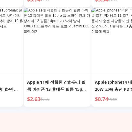
 Typec
20cm 보조 배터리 단축 라인 Xr
플러그 12pro 짧은 8
ral iPad
11 초단축 25cm Max Mini 15
휴대폰 XR 충전 헤드
Pro
Apple 11에 적합한 강화유리 필
Apple Iphone1
전체 화면 커
름 아이폰 13 휴대폰 필름 15pro
20W 고속 충전 PD 
트 차단 미니
풀 스크린 전체 가장자리 12 필름
Max 단일 헤드 6S
$2.63
$0.74
$3.50
$0.99
 Xs 낙하
14promax 낙하 방지 X/Xr/Xs
대담한 아연 합금 1
필름 XR 올
11 블루레이 눈 보호 Plusmini
2 M 8plus 휴대폰 
HD 블랙 에지
충전 케이블에 적합