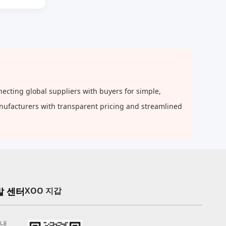
cting global suppliers with buyers for simple,
anufacturers with transparent pricing and streamlined
말 센터
XOO 지갑
안내