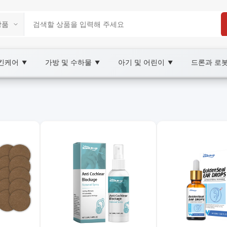
스킨케어
가방 및 수하물
아기 및 어린이
드론과 로
▼
▼
▼
rketplace
holesale 일반의약품, XOOBAY
보를 제공합니다.