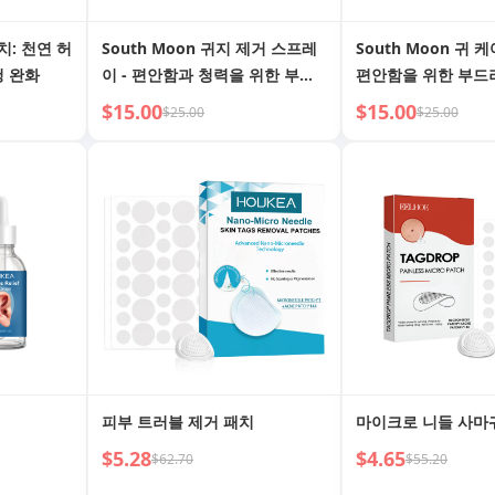
패치: 천연 허
South Moon 귀지 제거 스프레
South Moon 귀 케
청 완화
이 - 편안함과 청력을 위한 부드
편안함을 위한 부드
러운 식물성 포뮬러
급
$15.00
$15.00
$25.00
$25.00
피부 트러블 제거 패치
마이크로 니들 사마
$5.28
$4.65
$62.70
$55.20