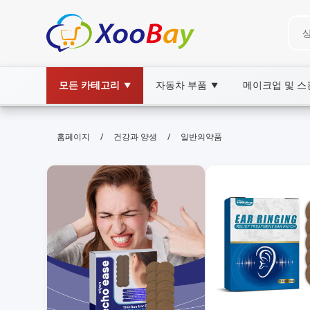
모든 카테고리
자동차 부품
메이크업 및 
▼
▼
일반의약품 | XOOBAY B2B/B2C Ma
/
/
홈페이지
건강과 양생
일반의약품
일반의약품,OTC,구매가이드,안전복용,의료정보, w
일반의약품의 정의와 선택 팁, 안전한 복용과 합리적 구매 정