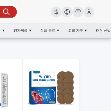
봇
전자제품
식품 음료
고급 가구
패션 신
▼
▼
▼
▼