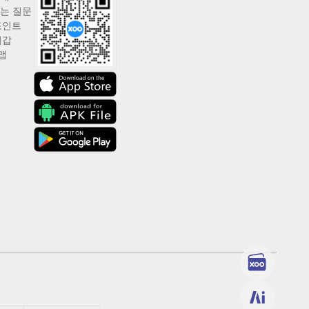
는 질문
포인트
지갑
맵