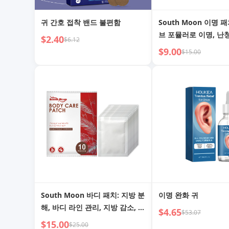
귀 간호 접착 밴드 불편함
South Moon 이명 
브 포뮬러로 이명, 난
$2.40
$6.12
$9.00
$15.00
South Moon 바디 패치: 지방 분
이명 완화 귀
해, 바디 라인 관리, 지방 감소, 불
$4.65
$53.07
편함 완화
$15.00
$25.00