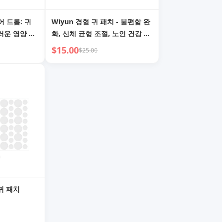
어 드롭: 귀
Wiyun 경혈 귀 패치 - 불편함 완
러운 영양 공
화, 신체 균형 조절, 노인 건강 관
리
$15.00
$25.00
귀 패치