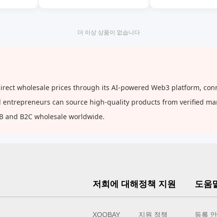
더 이상 상품이 없습니다
ct wholesale prices through its AI-powered Web3 platform, conne
and entrepreneurs can source high-quality products from verified m
2B and B2C wholesale worldwide.
저희에 대해
정책 지원
도움
XOOBAY
지원 정책
등록 