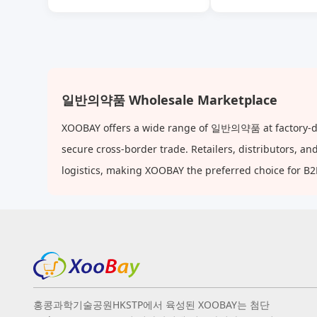
일반의약품 Wholesale Marketplace
XOOBAY offers a wide range of 일반의약품 at factory-dire
secure cross-border trade. Retailers, distributors, 
logistics, making XOOBAY the preferred choice for B
홍콩과학기술공원HKSTP에서 육성된 XOOBAY는 첨단