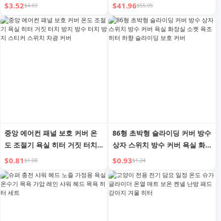
울 난방 플레이트 따뜻한 아티팩
텐트 히터 캠핑 조리 도구 스토
$3.52
$41.96
$4.69
$55.95
트
브
중앙 에어컨 패널 보호 커버 온
86형 초박형 슬라이딩 커버 방수
도 조절기 욕실 히터 거짓 터치
상자 스위치 방수 커버 욕실 화
방지 방수 터치 방지 스티커 스
장실 소켓 욕조 히터 하향 슬라
$0.81
$0.93
$1.08
$1.24
위치 차광 커버
이딩 보호 커버