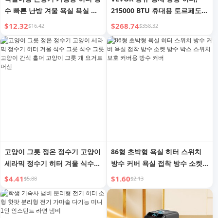
수 빠른 난방 겨울 욕실 욕실 책
215000 BTU 휴대용 토르페도
상용 전기 히터
디젤 공간 히터 (온도 조절기 포
$12.32
$268.74
$16.42
$358.32
함), 13.2 갤런 탱크 에너지 효율
고강도 히터, 실내/실외 작업장
산업용
고양이 그릇 정온 정수기 고양이
86형 초박형 욕실 히터 스위치
세라믹 정수기 히터 겨울 식수
방수 커버 욕실 접착 방수 소켓
그릇 식수 그릇 고양이 간식 홀
방수 박스 스위치 보호 커버용
$4.41
$1.60
$5.88
$2.13
더 고양이 그릇 개 요거트 머신
방수 커버