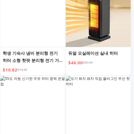
학생 기숙사 냄비 분리형 전기
듀얼 오실레이션 실내 히터
히터 소형 핫팟 분리형 전기 가
$46.00
$50.00
마솥 다기능 미니 1인 인스턴트
$10.82
$14.43
라면 냄비