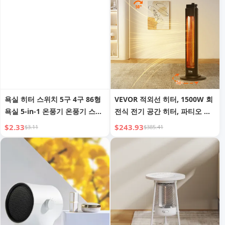
욕실 히터 스위치 5구 4구 86형
VEVOR 적외선 히터, 1500W 회
욕실 5-in-1 온풍기 온풍기 스위
전식 전기 공간 히터, 파티오 히
치 제어판
터 (2가지 속도, 타이머 포함), 침
$2.33
$243.93
$3.11
$385.41
실, 스튜디오, 현관, 식당, 스튜디
오, 스탠드, 31.5인치, 블랙