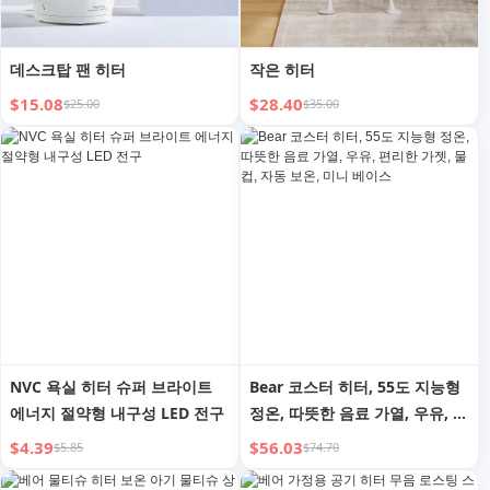
데스크탑 팬 히터
작은 히터
$15.08
$28.40
$25.00
$35.00
NVC 욕실 히터 슈퍼 브라이트
Bear 코스터 히터, 55도 지능형
에너지 절약형 내구성 LED 전구
정온, 따뜻한 음료 가열, 우유, 편
리한 가젯, 물컵, 자동 보온, 미니
$4.39
$56.03
$5.85
$74.70
베이스