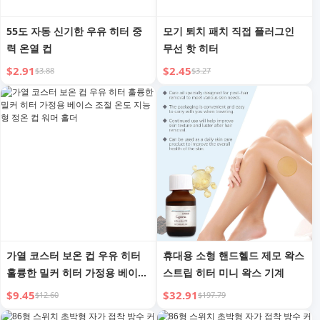
55도 자동 신기한 우유 히터 중
모기 퇴치 패치 직접 플러그인
력 온열 컵
무선 핫 히터
$2.91
$2.45
$3.88
$3.27
가열 코스터 보온 컵 우유 히터
휴대용 소형 핸드헬드 제모 왁스
훌륭한 밀커 히터 가정용 베이스
스트립 히터 미니 왁스 기계
조절 온도 지능형 정온 컵 워머
$9.45
$32.91
$12.60
$197.79
홀더