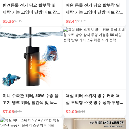
반려동물 전기 담요 탈부착 및
애완 동물 전기 담요 탈부착 및
세탁 가능 고양이 난방 매트 강
세탁 가능 고양이 난방 매트 강
아지 히터 온도 조절 일정한 온
아지 히터 온도 조절 항온 타이
$5.36
$8.41
$7.15
$11.21
도 타이머 소형 난방 켄넬
밍 소형 난방 둥지
미니 수족관 히터, 50W 수중 물
욕실 히터 스위치 방수 커버 욕
고기 탱크 히터, 빨간색 및 녹색
실 초박형 소켓 방수 상자 투명
표시등이 있는 거북이 탱크 히
가정용 86 타입 접착 방수 커버
$7.06
$2.00
$9.41
$2.66
터, 담수 및 해수에 적합한 소형
스위치용 자가 접착
수족관 히터