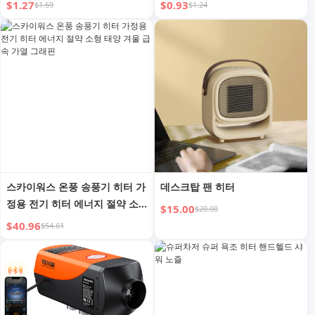
$1.27
$0.93
$1.69
$1.24
접착 방수 커버
스카이워스 온풍 송풍기 히터 가
데스크탑 팬 히터
정용 전기 히터 에너지 절약 소
$15.00
$20.00
형 태양 겨울 급속 가열 그래핀
$40.96
$54.61