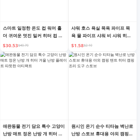
스마트 일정한 온도 컵 워머 홀
샤워 호스 욕실 목욕 파이프 목
더 귀여운 멋진 밀커 히터 컵 베
욕 물 파이프 샤워 비 샤워 히터
이스 가정용 조절 가능한 온도
온수기 액세서리 범용 세트
$30.53
$1.58
$40.70
$2.10
컵 워머 히팅
애완동물 전기 담요 특수 고양이
원시인 온기 순수 티타늄 벽난로
난방 매트 정온 난방 개 히터 겨
난방 스토브 휴대용 야외 캠핑