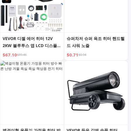
VEVOR 디젤 에어 히터 12V
슈퍼차저 슈퍼 욕조 히터 핸드헬
2KW 블루투스 앱 LCD 디스플레
드 샤워 노즐
이 자동차 버스 RV 실내용
$67.10
$0.71
$89.46
$0.94
벽걸이형 온풍기 가정용 히터 방
VEVOR 등유 강제 송풍 히터,