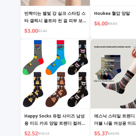
반짝이는 별빛 강 실크 스타킹 스
Houkea 혈압 양말
타 갤럭시 울트라 씬 걸 피부 보
$6.00
$8.03
정 팬티스타킹
$3.00
$7.41
Happy Socks 유럽 사이즈 남성
에스닉 스타일 트렌디
용 미드 카프 양말 트렌디 컬러풀
더블 니들 여성용 미드
루빅스 큐브 기타 고양이 얼굴 코
$2.52
$5.37
$10.12
$33.55