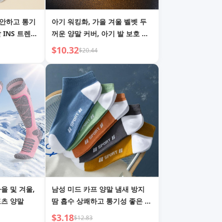
편안하고 통기
아기 워킹화, 가을 겨울 벨벳 두
 INS 트렌디
꺼운 양말 커버, 아기 발 보호 따
능 얕은 양말
뜻한 낙하 방지 만화 팬더 미끄럼
$10.32
$20.44
방지 0-1세
을 및 겨울,
남성 미드 카프 양말 냄새 방지
포츠 양말
땀 흡수 상쾌하고 통기성 좋은 두
꺼움
$3.18
$12.83