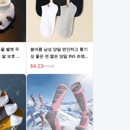
겨울 벨벳 두
봄여름 남성 양말 편안하고 통기
 발 보호 따
성 좋은 면 짧은 양말 INS 트렌디
 팬더 미끄럼
캐주얼 양말 단색 만능 얕은 양말
$4.23
$16.98