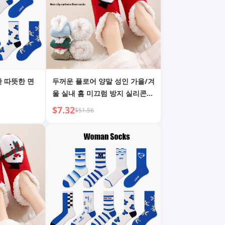
 따뜻한 면
두꺼운 플로어 양말 성인 가을/겨
울 실내 홈 미끄럼 방지 실리콘
램스울 양말 여성 플러스 벨벳 스
$7.32
$51.56
노우 양말