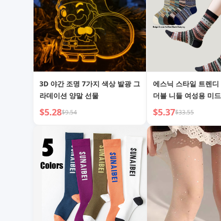
3D 야간 조명 7가지 색상 발광 그
에스닉 스타일 트렌디
라데이션 양말 선물
더블 니들 여성용 미드
$5.28
$5.37
$9.54
$33.55