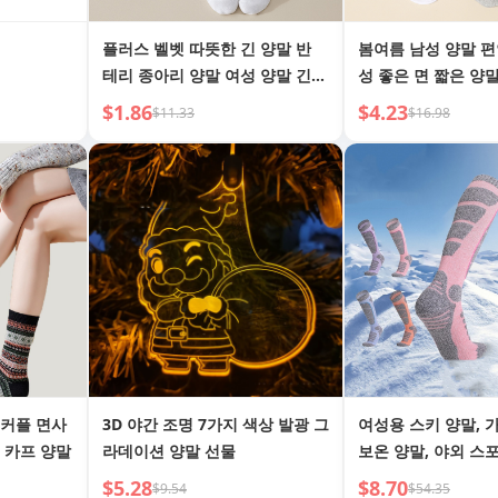
플러스 벨벳 따뜻한 긴 양말 반
봄여름 남성 양말 
테리 종아리 양말 여성 양말 긴
성 좋은 면 짧은 양말
양말
캐주얼 양말 단색 만
$1.86
$4.23
$11.33
$16.98
 커플 면사
3D 야간 조명 7가지 색상 발광 그
여성용 스키 양말, 가
 카프 양말
라데이션 양말 선물
보온 양말, 야외 스
$5.28
$8.70
$9.54
$54.35