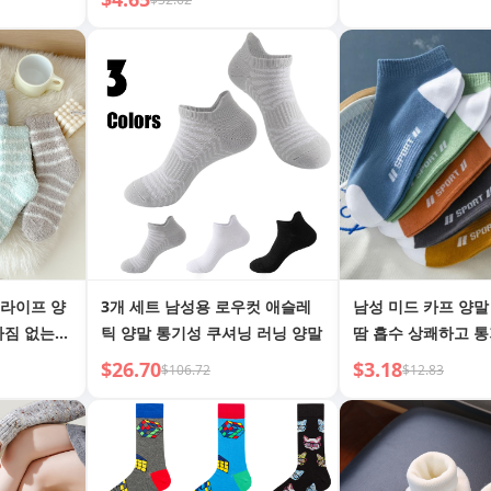
트라이프 양
3개 세트 남성용 로우컷 애슬레
남성 미드 카프 양말
빠짐 없는
틱 양말 통기성 쿠셔닝 러닝 양말
땀 흡수 상쾌하고 통
 양말 캐주
꺼움
$26.70
$3.18
$106.72
$12.83