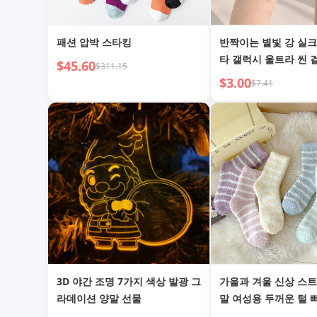
패션 압박 스타킹
반짝이는 별빛 강 실크
타 갤럭시 울트라 씬 
$45.60
$311.15
정 팬티스타킹
$3.00
$7.41
3D 야간 조명 7가지 색상 발광 그
가을과 겨울 신상 스
라데이션 양말 선물
말 여성용 두꺼운 털 
코랄 벨벳 양말 따뜻한