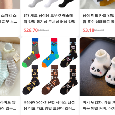
 스타킹 스
3개 세트 남성용 로우컷 애슬레
남성 미드 카프 양말
걸 피부 보
틱 양말 통기성 쿠셔닝 러닝 양말
땀 흡수 상쾌하고 통
꺼움
$26.70
$3.18
$106.72
$12.83
트라이프 양
Happy Socks 유럽 사이즈 남성
아기 워킹화, 가을 
빠짐 없는
용 미드 카프 양말 트렌디 컬러풀
꺼운 양말 커버, 아기
 양말 캐주
루빅스 큐브 기타 고양이 얼굴 코
뜻한 낙하 방지 만화