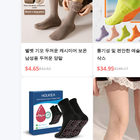
벨벳 기모 두꺼운 캐시미어 보온
통기성 및 편안한 애
남성용 두꺼운 양말
삭스
$4.65
$34.95
$32.62
$246.17