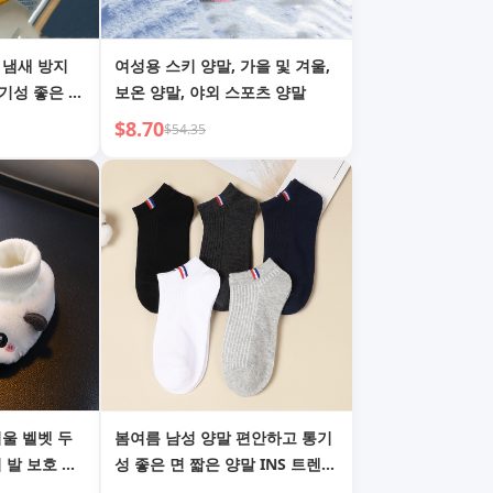
 냄새 방지
여성용 스키 양말, 가을 및 겨울,
기성 좋은 두
보온 양말, 야외 스포츠 양말
$8.70
$54.35
겨울 벨벳 두
봄여름 남성 양말 편안하고 통기
 발 보호 따
성 좋은 면 짧은 양말 INS 트렌디
 팬더 미끄럼
캐주얼 양말 단색 만능 얕은 양말