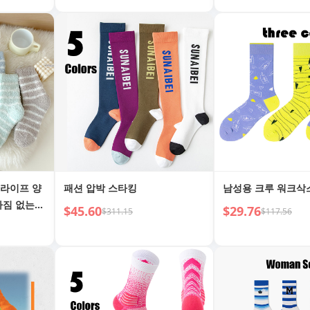
트라이프 양
패션 압박 스타킹
남성용 크루 워크삭
빠짐 없는
$45.60
$29.76
$311.15
$117.56
 양말 캐주