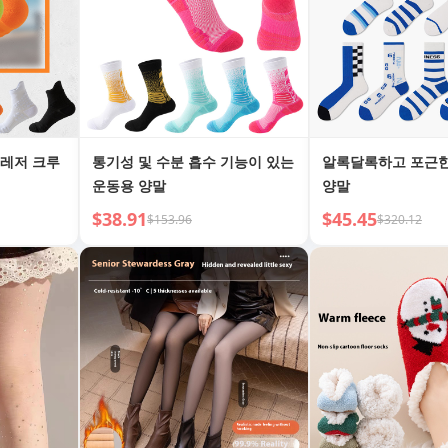
슬레저 크루
통기성 및 수분 흡수 기능이 있는
알록달록하고 포근한
운동용 양말
양말
$38.91
$45.45
$153.96
$320.12