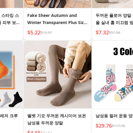
 스타킹 스
Fake Sheer Autumn and
두꺼운 플로어 양말 
걸 피부 보
Winter Transparent Plus Size
울 실내 홈 미끄럼 
Leggings Fleece Lined
램스울 양말 여성 플
$5.22
$7.32
$12.97
$51.56
Women s Flight Attendant
노우 양말
Gray Bare Leg Thickened
Pantyhose Women
슬레저 크루
벨벳 기모 두꺼운 캐시미어 보온
남성용 컬러 운동 
남성용 두꺼운 양말
$29.76
$117.56
$4.65
$32.62