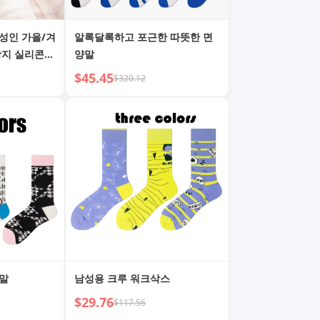
성인 가을/겨
알록달록하고 포근한 따뜻한 면
방지 실리콘
양말
러스 벨벳 스
$45.45
$320.12
양말
남성용 크루 워크삭스
$29.76
$117.56