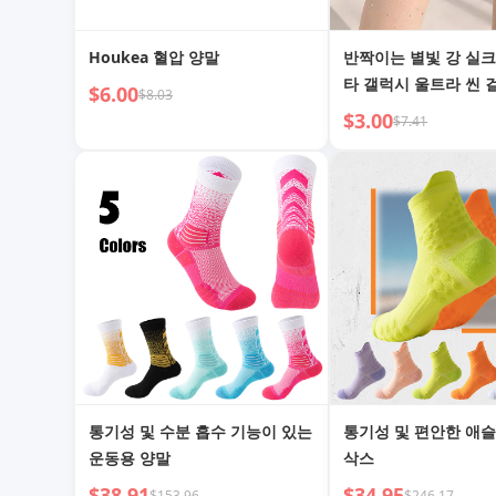
Houkea 혈압 양말
반짝이는 별빛 강 실크
타 갤럭시 울트라 씬 
$6.00
$8.03
정 팬티스타킹
$3.00
$7.41
통기성 및 수분 흡수 기능이 있는
통기성 및 편안한 애
운동용 양말
삭스
$38.91
$34.95
$153.96
$246.17