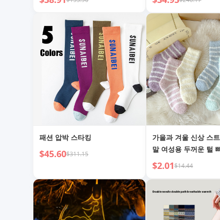
패션 압박 스타킹
가을과 겨울 신상 스
말 여성용 두꺼운 털 
$45.60
$311.15
코랄 벨벳 양말 따뜻한
$2.01
$14.44
얼 수면 양말 도매