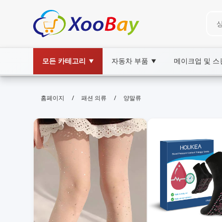
모든 카테고리
자동차 부품
메이크업 및 
▼
▼
양말류 | XOOBAY B2B/B2C Marke
/
/
홈페이지
패션 의류
양말류
양말류,양말쇼핑,편한양말, wholesale 양말류, 
양말류 전문 쇼핑몰에서 다양한 스타일의 편안한 양말을 합리