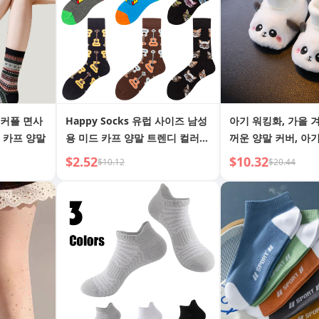
 커플 면사
Happy Socks 유럽 사이즈 남성
아기 워킹화, 가을 
 카프 양말
용 미드 카프 양말 트렌디 컬러풀
꺼운 양말 커버, 아기
루빅스 큐브 기타 고양이 얼굴 코
뜻한 낙하 방지 만화
$2.52
$10.32
$10.12
$20.44
튼 양말
방지 0-1세