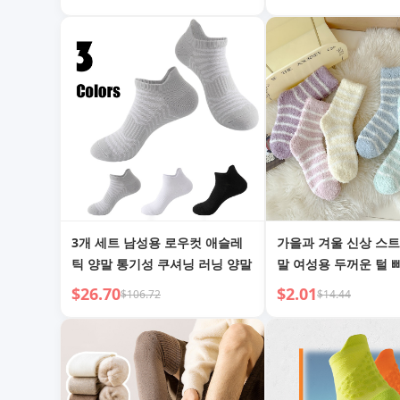
튼 양말
3개 세트 남성용 로우컷 애슬레
가을과 겨울 신상 스
틱 양말 통기성 쿠셔닝 러닝 양말
말 여성용 두꺼운 털 
코랄 벨벳 양말 따뜻한
$26.70
$2.01
$106.72
$14.44
얼 수면 양말 도매