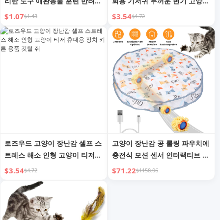
리한 도구 애완동물 훈련 반려견
회용 기저귀 두꺼운 변기 고양이
채찍 가벼운 비트 스틱 말리노이
탈취 흡수성 아기 기저귀
$1.07
$3.54
$1.43
$4.72
즈 훈련 용품 반려견 양육 필수
품
로즈우드 고양이 장난감 셀프 스
고양이 장난감 공 롤링 파우치에
트레스 해소 인형 고양이 티저
충전식 모션 센서 인터랙티브 고
휴대용 장치 키튼 용품 깃털 쥐
양이 장난감 실내 고양이 숨바꼭
$3.54
$71.22
$4.72
$1158.06
질 쥐 잡기 게임