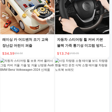
레이싱 카 어드벤처 조기 교육
자동차 스티어링 휠 커버 카본
장난감 어린이 퍼즐
블랙 가죽 통기성 미끄럼 방지
액세서리
$34.59
$13.74
$56.50
$100.05