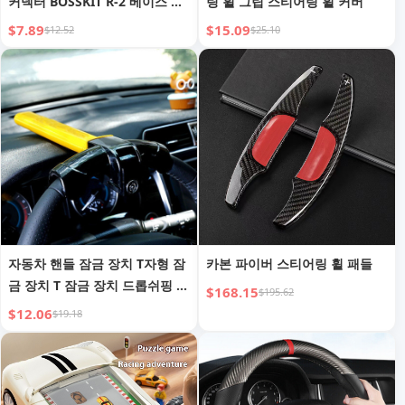
커넥터 BOSSKIT R-2 베이스 어
링 휠 그립 스티어링 휠 커버
댑터
$7.89
$15.09
$12.52
$25.10
자동차 핸들 잠금 장치 T자형 잠
카본 파이버 스티어링 휠 패들
금 장치 T 잠금 장치 드롭쉬핑 자
$168.15
$195.62
동차 도난 방지 잠금 장치
$12.06
$19.18