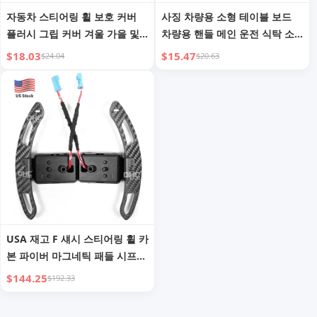
자동차 스티어링 휠 보호 커버
사징 차량용 소형 테이블 보드
플러시 그립 커버 겨울 가을 및
차량용 핸들 메인 운전 식탁 소
겨울 난방용 Audi BMW Benz
형 테이블 차량용 노트북 브래킷
$18.03
$15.47
$24.04
$20.63
Volkswagen 2024 신제품
USA 재고 F 섀시 스티어링 휠 카
본 파이버 마그네틱 패들 시프터
블랙 BMW F30 F80 M4 F82
$144.25
$192.33
F32 F36 F22 F90 F10 F11 F07