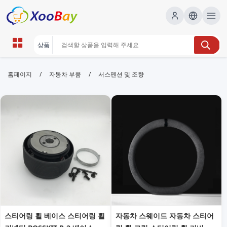
서스펜션 및 조향 | XOOBAY B2B/B2C
/
/
홈페이지
자동차 부품
서스펜션 및 조향
Marketplace
서스펜션,조향,자동차정비, wholesale 서스펜션 및 조
향, XOOBAY
서스펜션과 조향의 기본 원리 및 점검 팁을 제공합니다
스티어링 휠 베이스 스티어링 휠
자동차 스웨이드 자동차 스티어