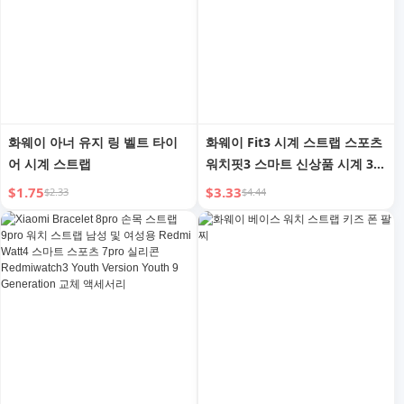
화웨이 아너 유지 링 벨트 타이
화웨이 Fit3 시계 스트랩 스포츠
어 시계 스트랩
워치핏3 스마트 신상품 시계 3세
대 비즈 Fit2 나일론 손목 스트랩
$1.75
$3.33
$2.33
$4.44
여성용 팔찌 액세서리 NFC 빨간
색 끈 시계 팔찌 남성용