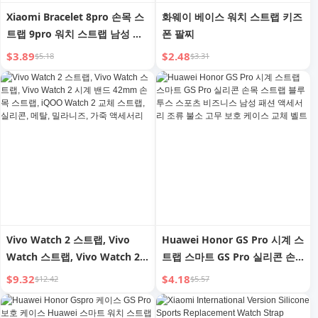
Xiaomi Bracelet 8pro 손목 스
화웨이 베이스 워치 스트랩 키즈
트랩 9pro 워치 스트랩 남성 및
폰 팔찌
여성용 Redmi Watt4 스마트 스
$3.89
$2.48
$5.18
$3.31
포츠 7pro 실리콘
Redmiwatch3 Youth Version
Youth 9 Generation 교체 액세
서리
Vivo Watch 2 스트랩, Vivo
Huawei Honor GS Pro 시계 스
Watch 스트랩, Vivo Watch 2
트랩 스마트 GS Pro 실리콘 손
시계 밴드 42mm 손목 스트랩,
목 스트랩 블루투스 스포츠 비즈
$9.32
$4.18
$12.42
$5.57
iQOO Watch 2 교체 스트랩, 실
니스 남성 패션 액세서리 조류
리콘, 메탈, 밀라니즈, 가죽 액세
불소 고무 보호 케이스 교체 벨