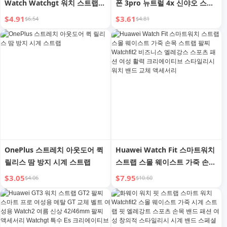
Watch Watchgt 워치 스트랩
폰 3pro 뉴트럴 4x 신야오 스타
Watch3 스마트 워치2 가죽 손
일 5/5xpro 마그네틱 우븐
$4.91
$3.61
$6.54
$4.81
목 스트랩 남성 및 여성용 스포
3/3S/3pro 슈퍼 버전 액세서리
츠 통기성 마그네틱 클래식 크리
스마트 5 다이나믹 버전 나일론
에이티브 교체 액세서리
교체 벨트
OnePlus 스트레치 아웃도어 퀵
Huawei Watch Fit 스마트워치
릴리스 땀 방지 시계 스트랩
스트랩 스몰 웨이스트 가죽 손목
스트랩 팔찌 Watchfit2 비즈니
$3.05
$7.95
$4.06
$10.60
스 엘레강스 스포츠 패션 여성
활력 크리에이티브 스타일리시
워치 밴드 교체 액세서리