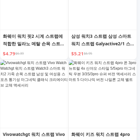
화웨이 워치 핏2 시계 스트랩에
삼성 워치3 스트랩 삼성 스마트
적합한 밀라노 메탈 손목 스트랩
워치 스트랩 Galyactive2/1 스
화웨이 워치 핏2 스마트 워치 밀
트랩 46/42mm 밀란 나이스 기
$4.79
$5.21
$6.39
$6.95
라노 멋진 교체 벨트 패션 비즈
어3/스포츠4 스테인리스 스틸
니스 남성 및 여성 보호 필름 맞
41/45 스트랩 남성용
춤형 액세서리
Vivowatchgt 워치 스트랩 Vivo
화웨이 키즈 워치 스트랩 4pro