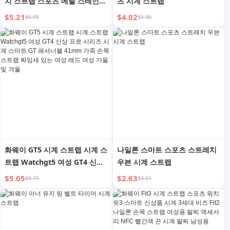
치 스트랩 스포츠 메탈 스테인리
츠 시계 스트랩
스 스틸 밀라노 나일론 남성 스
$5.21
$4.02
$6.95
$5.36
타일리시 액세서리 여성 보호 필
름 크리에이티브용 20mm 실리
콘 시계 체인
화웨이 GT5 시계 스트랩 시계 스
나일론 스마트 스포츠 스트레치
트랩 Watchgt5 여성 GT4 신상
우븐 시계 스트랩
프로 시리즈 시계 스마트 GT 패
$5.05
$2.63
$6.73
$3.51
셔너블 41mm 가죽 손목 스트랩
짜임새 있는 여성 레드 여성 가
을 및 겨울