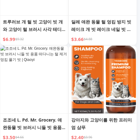
트루러브 개 털 빗 고양이 빗 개
딜레 애완 동물 털 엉킴 방지 빗
와 고양이 털 브러시 사각 테디
레이크 개 빗 레이크 네일 빗 대
니들 빗 털 제거 브러시 애완 동
형견 용품 니들 빗 테디 빗 개 미
$6.99
$3.66
$9.32
$4.88
물 용품
용 빗
조조네 L. Pd. Mr. Grocery. 애
강아지와 고양이를 위한 프리미
완동물 빗 브러시 니들 빗 용품
엄 샴푸
떠다니는 털 제거 엉킴 풀기 빗 |
$3.50
$2.40
$4.66
$3.96