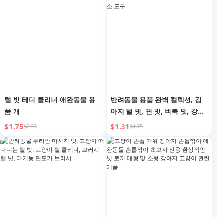
털 빗 테디 클리너 애완동물 용
반려동물 용품 완벽 컬렉션, 강
품 개
아지 털 빗, 핀 빗, 벼룩 빗, 강아
지 빗, 특수 빗, 청소 도구
$1.75
$1.31
$2.33
$1.75