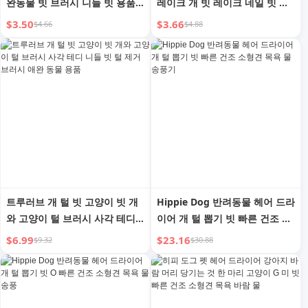
완동물 빗 브러시 니들 빗 용품
레이크 개 빗 레이크 네일 빗 대
떠다니는 털 제거 엉킴 풀기 빗 |
형견 용품 니들 빗 테디 빗 개 미
$3.50
$3.66
$4.66
$4.88
Qiaoyi
용 빗
트루러브 개 털 빗 고양이 빗 개
Hippie Dog 반려동물 헤어 드라
와 고양이 털 브러시 사각 테디
이어 개 털 뽑기 빗 빠른 건조 소
니들 빗 털 제거 브러시 애완 동
형견 목욕 물 송풍기
$6.99
$23.16
$9.32
$30.88
물 용품