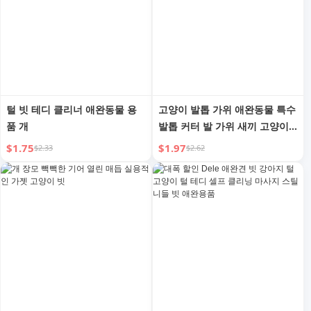
털 빗 테디 클리너 애완동물 용
고양이 발톱 가위 애완동물 특수
품 개
발톱 커터 발 가위 새끼 고양이
개 토끼 편리한 장치 작은 블라
$1.75
$1.97
$2.33
$2.62
인드 가위 용품