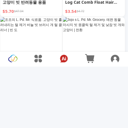
고양이 빗 반려동물 용품
Log Cat Comb Float Hair
Cleaning Knot Untying
$5.70
$3.54
$47.04
$4.72
Comb | Mingzhi
조조의 L. Pd. Mr. 식료품. 고양
Jojo s L. Pd. Mr. Grocery. 애완
이 빗 흘러내리는 털 제거 바늘
동물 마사지 빗 원클릭 털 제거
빗 브러시 개 털 클리너 | 빈 도
및 낮잠 빗 개와 고양이 | 전환
$3.54
$3.10
$4.72
$4.13