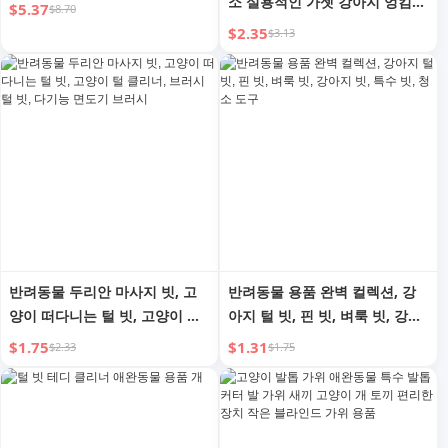
소 실용적인 가젯 강아지 엉킴
$5.37
$8.70
풀기 촘촘한 기어 스틸 빗 장모
$2.35
$3.13
용 스페셜 빗 애완 동물 빗
반려동물 두리안 마사지 빗, 고
반려동물 용품 완벽 컬렉션, 강
양이 떠다니는 털 빗, 고양이 털
아지 털 빗, 핀 빗, 벼룩 빗, 강아
클리너, 브러시 털 빗, 다기능 면
지 빗, 특수 빗, 청소 도구
$1.75
$1.31
$2.33
$1.75
도기 브러시