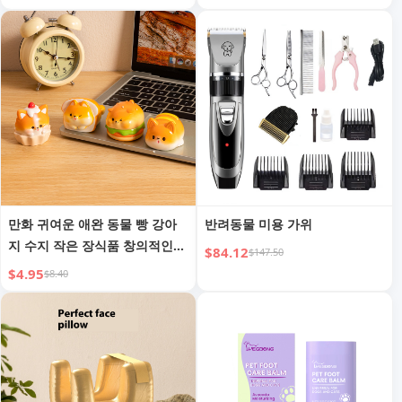
Qiaoyi
만화 귀여운 애완 동물 빵 강아
반려동물 미용 가위
지 수지 작은 장식품 창의적인
$84.12
$147.50
사무실 공부 책상 장식품 미니
$4.95
$8.40
작은 선물