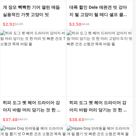
개 장모 빽빽한 기어 열린 매듭
대폭 할인 Dele 애완견 빗 강아
실용적인 가젯 고양이 빗
지 털 고양이 털 테디 셀프 클리
닝 마사지 스틸 니들 빗 애완용
$2.92
$3.50
$3.89
$4.66
품
히피 도그 펫 헤어 드라이어 강
히피 도그 펫 헤어 드라이어 강
아지 바람 머리 당기는 것 한 마
아지 바람 머리 당기는 것 한 마
리 빗 빠른 건조 T 소형견 목욕
리 고양이 G 미 빗 빠른 건조 소
$37.48
$38.63
$49.97
$51.51
바람 물
형견 목욕 바람 물