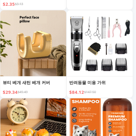
풀기 촘촘한 기어 스틸 빗 장모
$2.35
$3.13
용 스페셜 빗 애완 동물 빗
뷰티 베개 새틴 베개 커버
반려동물 미용 가위
$29.34
$84.12
$49.49
$147.50