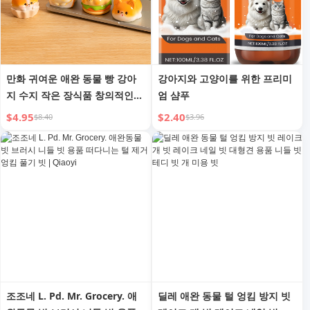
만화 귀여운 애완 동물 빵 강아
강아지와 고양이를 위한 프리미
지 수지 작은 장식품 창의적인
엄 샴푸
사무실 공부 책상 장식품 미니
$4.95
$2.40
$8.40
$3.96
작은 선물
조조네 L. Pd. Mr. Grocery. 애
딜레 애완 동물 털 엉킴 방지 빗