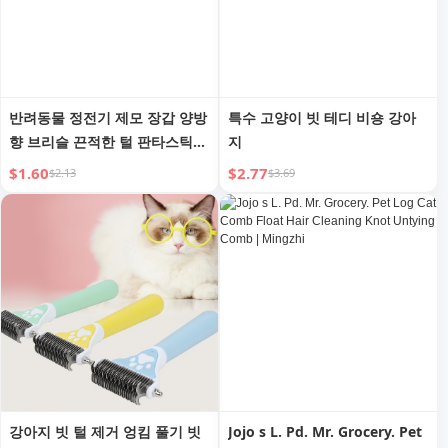
반려동물 정전기 제모 장갑 양방
특수 고양이 빗 테디 비숑 강아
향 브리슬 끈적한 털 판타스틱
지
보풀 제거기 개 고양이 털 장갑
$1.60
$2.77
$2.13
$3.69
고양이 털 청소 장갑
강아지 빗 털 제거 엉킴 풀기 빗
Jojo s L. Pd. Mr. Grocery. Pet