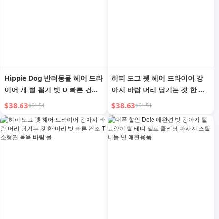
Hippie Dog 반려동물 헤어 드라
히피 도그 펫 헤어 드라이어 강
이어 개 털 뽑기 빗 O 빠른 건조
아지 바람 머리 당기는 것 한 마
소형견 목욕 물 송풍
리 고양이 G 미 빗 빠른 건조 소
$38.63
$38.63
$51.51
$51.51
형견 목욕 바람 물