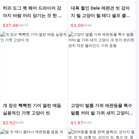
히피 도그 펫 헤어 드라이어 강
대폭 할인 Dele 애완견 빗 강아
아지 바람 머리 당기는 것 한 마
지 털 고양이 털 테디 셀프 클리
리 빗 빠른 건조 T 소형견 목욕
닝 마사지 스틸 니들 빗 애완용
$37.48
$3.50
$49.97
$4.66
바람 물
품
개 장모 빽빽한 기어 열린 매듭
고양이 발톱 가위 애완동물 특수
실용적인 가젯 고양이 빗
발톱 커터 발 가위 새끼 고양이
개 토끼 편리한 장치 작은 블라
$2.92
$1.97
$3.89
$2.62
인드 가위 용품