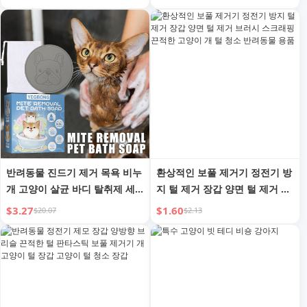
반려동물 진드기 제거 목욕 비누
환상적인 보풀 제거기 정전기 방
개 고양이 살균 바디 탈취제 세
지 털 제거 장갑 양면 털 제거 브
척 목욕 용품
러시 스크래핑 끈적한 고양이 개
$3.27
$1.60
$20.07
$2.13
털 청소 반려동물 용품