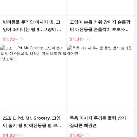
반려동물 두리안 마사지 빗, 고
고양이 손톱 가위 강아지 손톱깎
양이 떠다니는 털 빗, 고양이 털
이 애완동물 손톱깎이 초보자 전
클리너, 브러시 털 빗, 다기능 면
용 환상적인 넷 토끼 대형 및 소
$1.75
$1.31
$2.33
$1.75
도기 브러시
형 강아지 고양이 관련 제품
조조 L. Pd. Mr. Grocery. 고양
목욕 마사지 두꺼운 물림 방지
이 뽑기 털 빗 애완동물 털 브러
실리콘 애완견
시 미용 용도 개 털 | 냉소주의
$4.85
$1.45
$6.47
$1.93