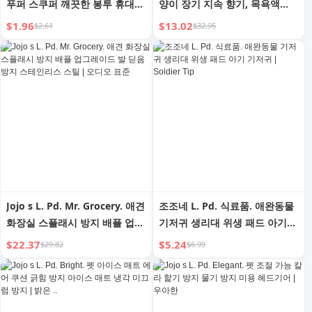
푸퍼 스쿠퍼 깨끗한 봉투 휴대용
양이 장기 지속 향기, 목욕액
반려동물 쓰레기 봉투 반려동물
500ml
$1.96
$13.02
$2.61
$32.95
용품
Jojo s L. Pd. Mr. Grocery. 애견
조조네 L. Pd. 식료품. 애완동물
화장실 스플래시 방지 배플 업그
기저귀 생리대 위생 패드 아기
레이드 발 딛음 방지 스테인리스
기저귀 | Soldier Tip
$22.37
$5.24
$29.82
$6.99
스틸 | 오디오 표준