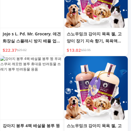
Jojo s L. Pd. Mr. Grocery. 애견
스노우밍크 강아지 목욕 젤, 고
화장실 스플래시 방지 배플 업그
양이 장기 지속 향기, 목욕액
레이드 발 딛음 방지 스테인리스
500ml
$22.37
$13.02
$29.82
$32.95
스틸 | 오디오 표준
강아지 봉투 4팩 배설물 봉투 똥
스노우밍크 강아지 목욕 젤, 고