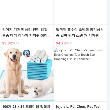
강아지 기저귀 생리 팬티 암컷
탈취제 흡수성 초박형 통기성 비
견종 테디 강아지 기저귀 생리
숑 얼룩 방지 소변 개 기저귀
위생 암컷 반려동물 위생 패드
$3.32
$4.73
$4.43
$6.31
풀업 기저귀
100개 28 x 34 프리미엄 일회용
Jojo s L. Pd. Chen. Pet Tear