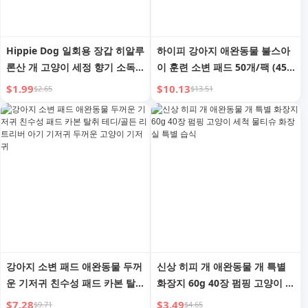
Hippie Dog 일회용 장갑 히알루
하이피 강아지 애완동물 불스아
론산 개 고양이 세정 향기 소독
이 훈련 소변 패드 50개/팩 (450
탈취 드라이 클리닝 반려동물 물
* 600mm)
$1.99
$10.13
$2.65
$13.51
없이
강아지 소변 패드 애완동물 두꺼
신상 히피 개 애완동물 개 특별
운 기저귀 친수성 패드 카본 탈
화장지 60g 40장 펌핑 고양이 세
취 테디/골든 리트리버 아기 기
척 물티슈 화장실 특별 습식
$7.28
$3.49
$9.71
$4.65