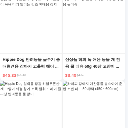
Hippie Dog 반려동물 급수기 중
신상품 히피 독 애완 동물 개 전
대형견용 강아지 고출력 헤어 드
용 물 티슈 60g 40장 고양이 세
라이어 고양이 목욕 머리 말리는
정 티슈 변기 전용 물티슈
$45.83
$3.49
$61.10
$4.65
건조 휴대용 장치