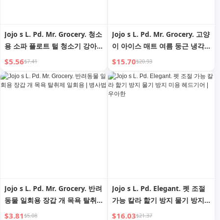
Jojo s L. Pd. Mr. Grocery. 청소
Jojo s L. Pd. Mr. Grocery. 고양
용 소파 플로트 털 청소기 강아
이 아이스 매트 여름 둥근 냉각
지 보푸라기 롤러 털 제거 브러
침대 강아지집 고양이집 |
$5.56
$15.70
$7.41
$20.93
쉬 | Bleeding
Escape
Jojo s L. Pd. Mr. Grocery. 반려
Jojo s L. Pd. Elegant. 펫 조절
동물 일회용 장갑 개 목욕 탈취
가능 칼라 핥기 방지 물기 방지
제 일회용 | 병사법
미용 헤드기어 | 우아한
$3.81
$16.03
$5.08
$21.37