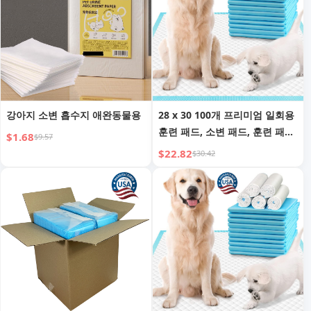
강아지 소변 흡수지 애완동물용
28 x 30 100개 프리미엄 일회용
훈련 패드, 소변 패드, 훈련 패드,
$1.68
$9.57
일회용 강아지 소변 패드, 빠른
$22.82
$30.42
흡수 및 냄새 제어, 미국 제조