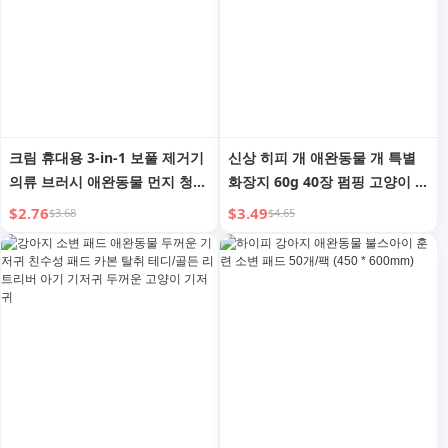
크림 휴대용 3-in-1 보풀 제거기
신상 히피 개 애완동물 개 특별
의류 브러시 애완동물 먼지 청소
화장지 60g 40장 펌핑 고양이 세
휴대용 먼지 제거 중성 환상적인
척 물티슈 화장실 특별 습식
$2.76
$3.49
$3.68
$4.65
보풀 제거기