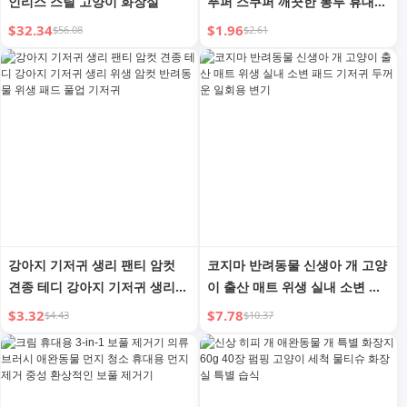
인리스 스틸 고양이 화장실
푸퍼 스쿠퍼 깨끗한 봉투 휴대용
반려동물 쓰레기 봉투 반려동물
$32.34
$1.96
$56.08
$2.61
용품
강아지 기저귀 생리 팬티 암컷
코지마 반려동물 신생아 개 고양
견종 테디 강아지 기저귀 생리
이 출산 매트 위생 실내 소변 패
위생 암컷 반려동물 위생 패드
드 기저귀 두꺼운 일회용 변기
$3.32
$7.78
$4.43
$10.37
풀업 기저귀