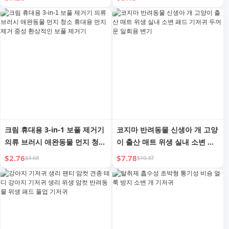
저귀 두꺼운 고양이 기저귀
크림 휴대용 3-in-1 보풀 제거기
코지마 반려동물 신생아 개 고양
의류 브러시 애완동물 먼지 청소
이 출산 매트 위생 실내 소변 패
휴대용 먼지 제거 중성 환상적인
드 기저귀 두꺼운 일회용 변기
$2.76
$7.78
$3.68
$10.37
보풀 제거기