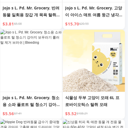
Jojo s L. Pd. Mr. Grocery. 반려
Jojo s L. Pd. Mr. Grocery. 고양
동물 일회용 장갑 개 목욕 탈취
이 아이스 매트 여름 둥근 냉각
제 일회용 | 병사법
침대 강아지집 고양이집 |
$3.81
$15.70
$5.08
$20.93
Escape
Jojo s L. Pd. Mr. Grocery. 청소
식물성 두부 고양이 모래 6L 프
용 소파 플로트 털 청소기 강아
로바이오틱스 탈취 모래
지 보푸라기 롤러 털 제거 브러
$5.56
$5.52
$7.41
$108.21
쉬 | Bleeding