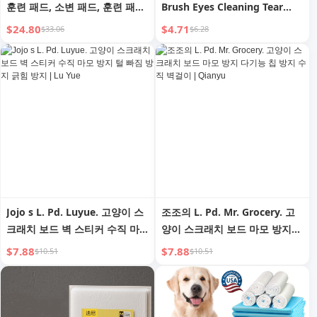
훈련 패드, 소변 패드, 훈련 패드,
Brush Eyes Cleaning Tear
일회용 강아지 소변 패드, 빠른
Brush Eye Droppings Brush |
$24.80
$4.71
$33.06
$6.28
흡수 및 냄새 제어
Youchen
Jojo s L. Pd. Luyue. 고양이 스
조조의 L. Pd. Mr. Grocery. 고
크래치 보드 벽 스티커 수직 마
양이 스크래치 보드 마모 방지
모 방지 털 빠짐 방지 긁힘 방지
다기능 칩 방지 수직 벽걸이 |
$7.88
$7.88
$10.51
$10.51
| Lu Yue
Qianyu