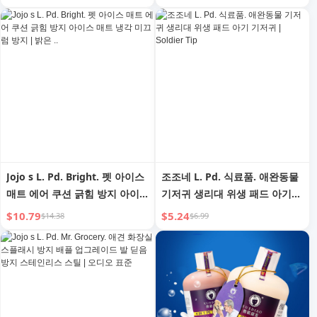
Jojo s L. Pd. Bright. 펫 아이스
조조네 L. Pd. 식료품. 애완동물
매트 에어 쿠션 긁힘 방지 아이
기저귀 생리대 위생 패드 아기
스 매트 냉각 미끄럼 방지 | 밝은
기저귀 | Soldier Tip
$10.79
$5.24
$14.38
$6.99
..