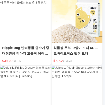
Hippie Dog 반려동물 급수기 중
식물성 두부 고양이 모래 6L 프
대형견용 강아지 고출력 헤어 드
로바이오틱스 탈취 모래
라이어 고양이 목욕 머리 말리는
$45.83
$5.52
$61.10
$108.21
건조 휴대용 장치