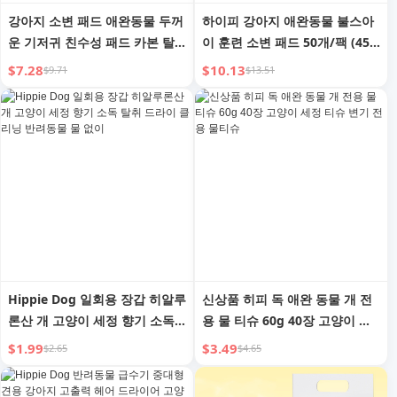
강아지 소변 패드 애완동물 두꺼
하이피 강아지 애완동물 불스아
운 기저귀 친수성 패드 카본 탈
이 훈련 소변 패드 50개/팩 (450
취 테디/골든 리트리버 아기 기
* 600mm)
$7.28
$10.13
$9.71
$13.51
저귀 두꺼운 고양이 기저귀
Hippie Dog 일회용 장갑 히알루
신상품 히피 독 애완 동물 개 전
론산 개 고양이 세정 향기 소독
용 물 티슈 60g 40장 고양이 세
탈취 드라이 클리닝 반려동물 물
정 티슈 변기 전용 물티슈
$1.99
$3.49
$2.65
$4.65
없이