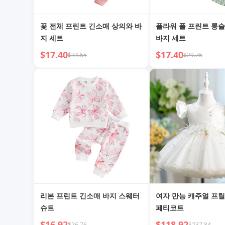
꽃 전체 프린트 긴소매 상의와 바
플라워 풀 프린트 롱슬
지 세트
바지 세트
$17.40
$17.40
$34.65
$29.76
리본 프린트 긴소매 바지 스웨터
여자 만능 캐주얼 프릴
슈트
페티코트
$16.92
$118.92
$26.76
$237.84