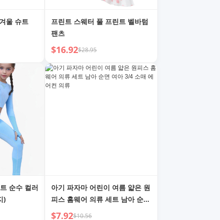
 겨울 슈트
프린트 스웨터 풀 프린트 벨바텀
팬츠
$16.92
$28.95
니트 순수 컬러
아기 파자마 어린이 여름 얇은 원
지)
피스 홈웨어 의류 세트 남아 순면
여아 3/4 소매 에어컨 의류
$7.92
$10.56