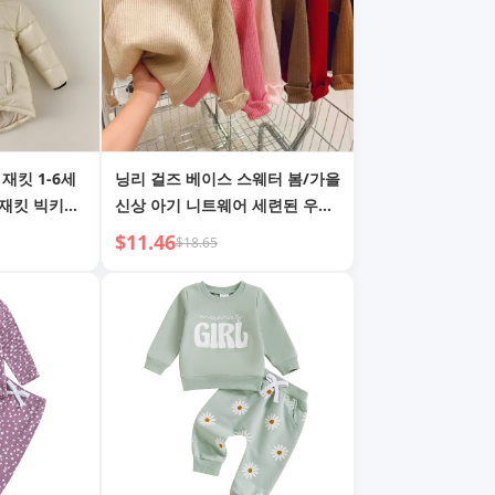
재킷 1-6세
닝리 걸즈 베이스 스웨터 봄/가을
 재킷 빅키즈
신상 아기 니트웨어 세련된 우드
이어 칼라 미들넥 코리안 스타일
$11.46
$18.65
아동 탑