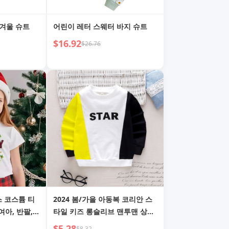
 겨울 슈트
어린이 레터 스웨터 바지 슈트
$16.92
$26.76
 코스튬 티
2024 봄/가을 아동복 코리안 스
여아, 반팔,
타일 키즈 롱슬리브 맨투맨 상의
트리, 패밀리
베이비 베이스 레이어 미들/소아
$5.28
$8.32