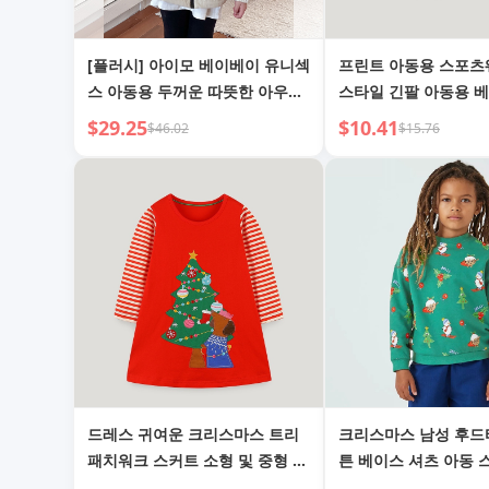
[플러시] 아이모 베이베이 유니섹
프린트 아동용 스포츠
스 아동용 두꺼운 따뜻한 아우터
스타일 긴팔 아동용 
웨어 패셔너블 루즈핏 야외 후드
어
$29.25
$10.41
$46.02
$15.76
스키 재킷
드레스 귀여운 크리스마스 트리
크리스마스 남성 후드
패치워크 스커트 소형 및 중형 유
튼 베이스 셔츠 아동
아 아기 롱스커트