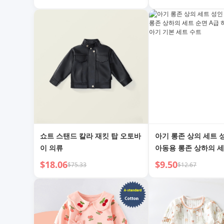
쇼트 스탠드 칼라 재킷 탑 오토바
아기 롱존 상의 세트 
이 의류
아동용 롱존 상하의 세
급 히트텍 속옷 면 아
$18.06
$9.50
$75.33
$12.67
트 수트