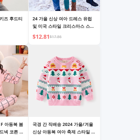
 키즈 후드티
24 가을 신상 여아 드레스 유럽
및 미국 스타일 크리스마스 스타
일 자수 프린세스 드레스 베이비
$12.81
$17.86
카툰 폴카 도트 아동 드레스
 F 아동복 봄
국경 간 직배송 2024 가을/겨울
드넥 코튼 스
신상 아동복 여아 축제 스타일 라
울 여아 이너
운드넥 스웨터 아기 눈사람 니트