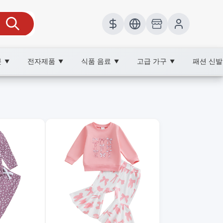
봇
전자제품
식품 음료
고급 가구
패션 신
▼
▼
▼
▼