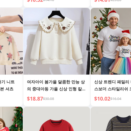
의상, 2025 신상
아기 니트
여자아이 봄가을 달콤한 만능 상
신상 트렌디 패밀리
본 셔츠
의 중대아동 가을 신상 인형 칼라
스보더 스타일리쉬
레이스 패션 긴팔 맨투맨 트렌드
$18.87
$10.02
$30.08
$16.04