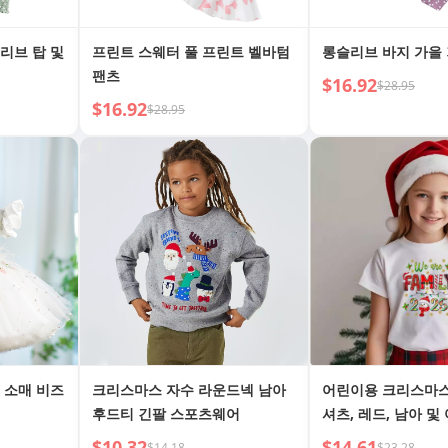
리브 탑 및
프린트 스웨터 풀 프린트 벨바텀
롱슬리브 바지 가을
팬츠
$16.92
$28.95
$16.92
$28.95
 소매 비즈
크리스마스 자수 라운드넥 남아
어린이용 크리스마스
후드티 긴팔 스포츠웨어
셔츠, 레드, 남아 및 
산타클로스, 순록, 
$10.32
$14.61
$14.18
$23.28