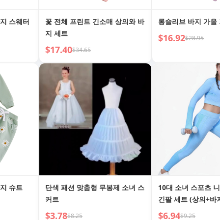
바지 스웨터
꽃 전체 프린트 긴소매 상의와 바
롱슬리브 바지 가을
지 세트
$16.92
$28.95
$17.40
$34.65
지 슈트
단색 패션 맞춤형 무봉제 소녀 스
10대 소녀 스포츠 
커트
긴팔 세트 (상의+바
$3.78
$6.94
$8.25
$9.25