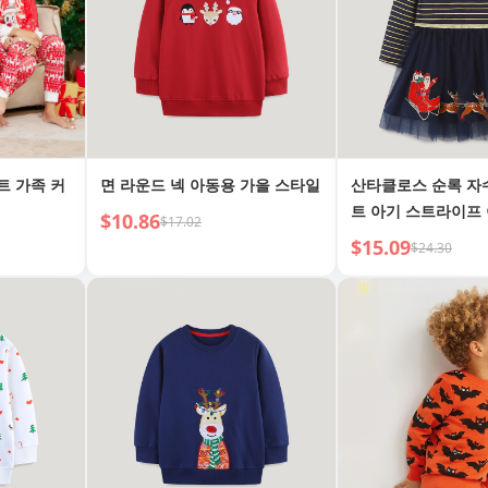
트 가족 커
면 라운드 넥 아동용 가을 스타일
산타클로스 순록 자
트 아기 스트라이프
$10.86
$17.02
$15.09
$24.30