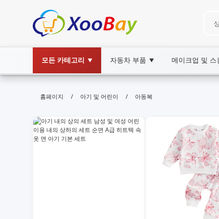
모든 카테고리
자동차 부품
메이크업 및 
▼
▼
아동복 | XOOBAY B2B/B2C Marke
/
/
홈페이지
아기 및 어린이
아동복
아동복,유아복, wholesale 아동복, XOOBAY
합리적가격의아동복!