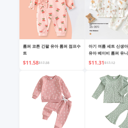
롬퍼 코튼 긴팔 유아 롬퍼 점프수
아기 여름 세트 신생아 
트
유아 베이비 롬퍼 유
반팔 귀여운 잠옷
$11.58
$11.31
$17.38
$17.12