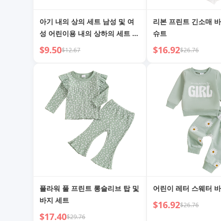
아기 내의 상의 세트 남성 및 여
리본 프린트 긴소매 
성 어린이용 내의 상하의 세트 순
슈트
면 A급 히트텍 속옷 면 아기 기본
$9.50
$16.92
$12.67
$26.76
세트
플라워 풀 프린트 롱슬리브 탑 및
어린이 레터 스웨터 바
바지 세트
$16.92
$26.76
$17.40
$29.76