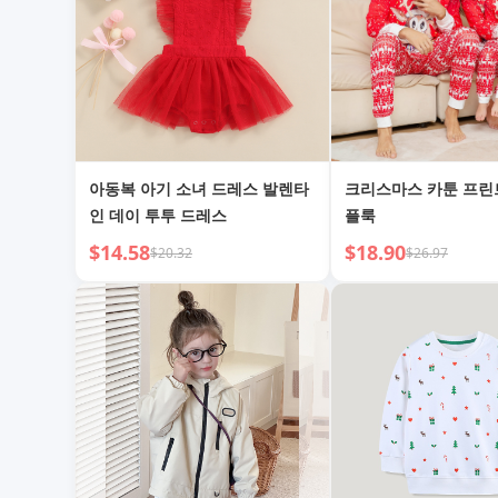
아동복 아기 소녀 드레스 발렌타
크리스마스 카툰 프린
인 데이 투투 드레스
플룩
$14.58
$18.90
$20.32
$26.97