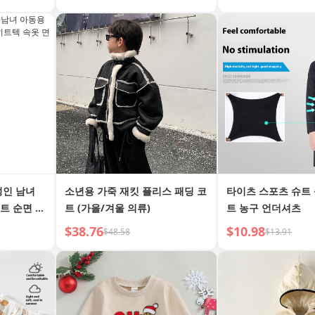
성인 남녀
소년용 가죽 재킷 플리스 패딩 코
타이츠 스포츠 슈트 
트 순면 A
트 (가을/겨울 의류)
트 농구 언더셔츠
기 기본 세
$38.76
$10.98
$48.58
$13.91