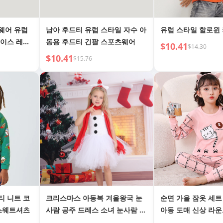
웨어 유럽
남아 후드티 유럽 스타일 자수 아
유럽 스타일 할로윈
베이스 레이
동용 후드티 긴팔 스포츠웨어
$10.41
$14.30
$10.41
$15.76
티 니트 코
크리스마스 아동복 겨울왕국 눈
순면 가을 잠옷 세트
 스웨트셔츠
사람 공주 드레스 소녀 눈사람 코
아동 도매 신상 라운
스튬 퍼프 드레스 휴일 공연 의상
웨터 트렌디 가을/겨