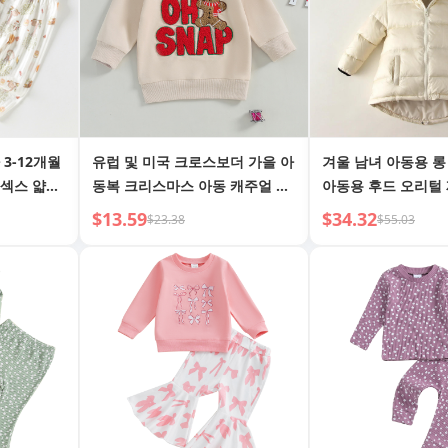
3-12개월
유럽 및 미국 크로스보더 가을 아
겨울 남녀 아동용 롱 
니섹스 얇은
동복 크리스마스 아동 캐주얼 레
아동용 후드 오리털
터 타월 자수 긴팔 라운드넥 스웨
방한 아우터
$13.59
$34.32
$23.38
$55.03
트셔츠 루즈핏 풀오버