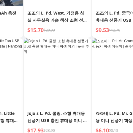
mAh 충전
조조의 L. Pd. West. 가정용 침
조조의 L. Pd. 중국
실 사무실용 가습 책상 소형 선풍
휴대용 선풍기 USB
기 | Go West
크탑 선풍기 | 전통
$15.70
$9.53
$20.93
$12.70
. Little
Jojo s L. Pd. 쿨링. 소형 휴대용
죠죠네 L. Pd. Mr. G
 여행 휴대용
선풍기 USB 충전 휴대용 미니 학
용 미니 선풍기 학생
생 야외 | 늦은 추위
수한 날
$17.93
$6.10
$23.90
$8.13