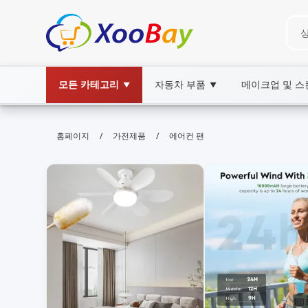
모든 카테고리
자동차 부품
메이크업 및 
▼
▼
에어컨 팬 | XOOBAY B2B/B2C Mar
/
/
홈페이지
가전제품
에어컨 팬
에어컨 팬, 팬 관리, 냉방 효율, wholesale 에어
에어컨 팬의 작동 원리와 관리 팁을 제시하여 성능 향상과 유지