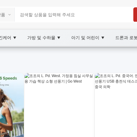
스킨케어
가방 및 수하물
아기 및 어린이
드론과 로
▼
▼
▼
ketplace
컨 팬, XOOBAY
비 절감을 돕는 SEO 친화적 안내