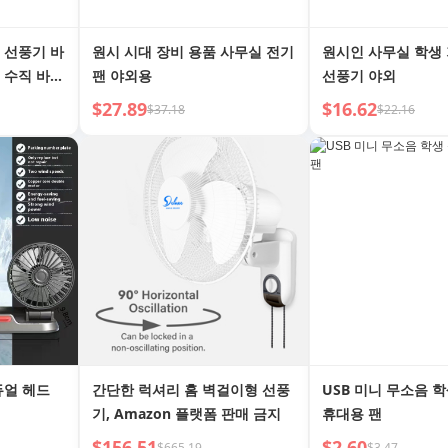
 선풍기 바
원시 시대 장비 용품 사무실 전기
원시인 사무실 학생
 수직 바닥
팬 야외용
선풍기 야외
 방지 커버
$27.89
$16.62
$37.18
$22.16
듀얼 헤드
간단한 럭셔리 홈 벽걸이형 선풍
USB 미니 무소음 
기, Amazon 플랫폼 판매 금지
휴대용 팬
$156.51
$2.60
$665.19
$3.47