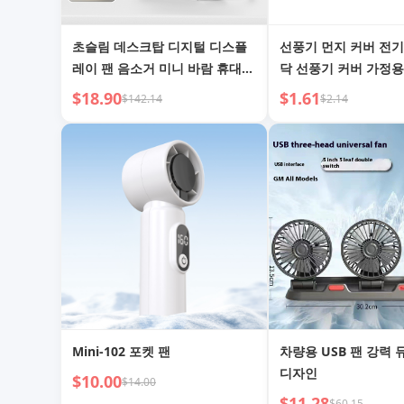
초슬림 데스크탑 디지털 디스플
선풍기 먼지 커버 전기
레이 팬 음소거 미니 바람 휴대용
닥 선풍기 커버 가정용
USB 충전
올인원 범용 커버 먼지
$18.90
$1.61
$142.14
$2.14
Mini-102 포켓 팬
차량용 USB 팬 강력 
디자인
$10.00
$14.00
$11.28
$60.15