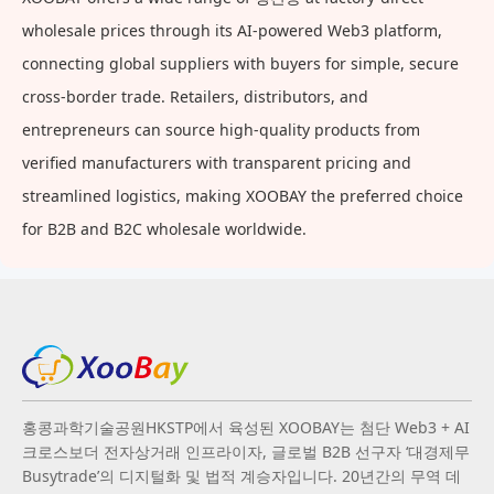
wholesale prices through its AI-powered Web3 platform,
connecting global suppliers with buyers for simple, secure
cross-border trade. Retailers, distributors, and
entrepreneurs can source high-quality products from
verified manufacturers with transparent pricing and
streamlined logistics, making XOOBAY the preferred choice
for B2B and B2C wholesale worldwide.
홍콩과학기술공원HKSTP에서 육성된 XOOBAY는 첨단 Web3 + AI
크로스보더 전자상거래 인프라이자, 글로벌 B2B 선구자 ‘대경제무
Busytrade’의 디지털화 및 법적 계승자입니다. 20년간의 무역 데