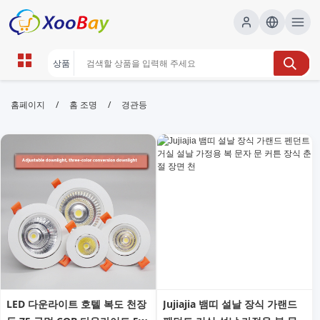
경관등 | XOOBAY B2B/B2C
/
/
홈페이지
홈 조명
경관등
Marketplace
경관등, 조명, 조경, wholesale 경관등, XOOBAY
경관등설치와관리팁과사례정보를제공합니다
LED 다운라이트 호텔 복도 천장
Jujiajia 뱀띠 설날 장식 가랜드