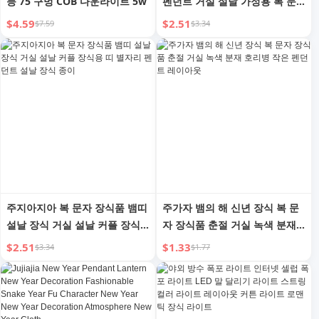
등 75 구멍 COB 다운라이트 5w
펜던트 거실 설날 가정용 복 문
자 문 커튼 장식 춘절 장면 천
$4.59
$2.51
$7.59
$3.34
주지아지아 복 문자 장식품 뱀띠
주가자 뱀의 해 신년 장식 복 문
설날 장식 거실 설날 커플 장식
자 장식품 춘절 거실 녹색 분재
용 띠 별자리 펜던트 설날 장식
호리병 작은 펜던트 레이아웃
$2.51
$1.33
$3.34
$1.77
종이