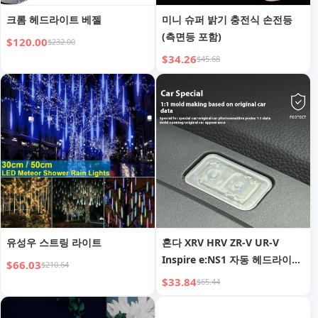
크롬 헤드라이트 베젤
미니 슈퍼 밝기 충전식 손전등
(측면등 포함)
$120.00
$232.00
$34.26
$45.68
유성우 스트링 라이트
혼다 XRV HRV ZR-V UR-V
Inspire e:NS1 자동 헤드라이트
$66.03
$210.64
감광 센서 커버용
$33.84
$65.44