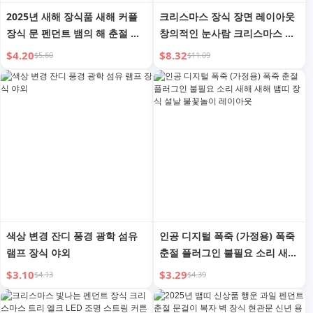
2025년 새해 장식품 새해 커플
크리스마스 장식 장면 레이아웃
장식 문 펜던트 뱀의 해 춘절 현
창의적인 눈사람 크리스마스 트
관 새 도착 꾸미기 분위기 레이
리 컬러 랜턴 깜박임 스트링 조
$4.20
$8.32
$5.60
$11.09
아웃
명 LED 드레스업 매달린 조명
색상 변경 잔디 풍경 광학 섬유
인공 디지털 폭죽 (가정용) 폭죽
램프 장식 야외
춘절 플러그인 불필요 소리 새해
새해 뱀띠 장식 설날 불꽃놀이
$3.10
$3.29
$4.13
$4.39
레이아웃