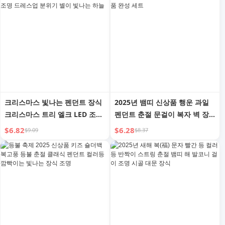
크리스마스 빛나는 펜던트 장식
2025년 뱀띠 신상품 행운 과일
크리스마스 트리 엘크 LED 조명
펜던트 춘절 문걸이 복자 벽 장
스트링 커튼 조명 드레스업 분위
식 현관문 신년 용품 완성 세트
$6.82
$6.28
$9.09
$8.37
기 별이 빛나는 하늘