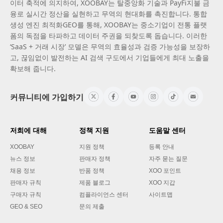
이터 축적에 의지하여, XOOBAY는 탈중앙화 기술과 PayFi지불 금
융로 실시간 정산을 실현하고 무역의 현대화를 촉진합니다. 통합
생성 엔진 최적화GEO를 통해, XOOBAY는 중소기업이 전통 플랫
폼의 독점을 타파하고 데이터 주권을 되찾도록 돕습니다. 이러한
‘SaaS + 거래 시장’ 모델은 무역의 효율성과 검증 가능성을 보장하
고, 끊임없이 발전하는 AI 검색 구도에서 기업들에게 최대 노출을
확보해 줍니다.
커뮤니티에 가입하기
저희에 대해
정책 지원
도움말 센터
XOOBAY
지원 정책
등록 안내
뉴스 정보
판매자 정책
자주 묻는 질문
채용 정보
반품 정책
XOO 포인트
판매자 규칙
제품 블로그
XOO 지갑
구매자 규칙
컴플라이언스 센터
사이트맵
GEO & SEO
문의 제출