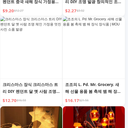
펜던트 중국 새해 장식 가정용
리 DIY 조명 발광 창의적인 조명
새해 실내 장면 레이아웃 뱀띠
체인 홈 사진 소품 잉 스타일 패
$9.20
$2.27
$12.27
$3.02
션
크리스마스 장식 크리스마스 트
조조의 L. Pd. Mr. Grocery. 새
리 DIY 펜던트 달 옛 사람 조명
해 선물 용품 봄 축제 뱀 해 장식
체인 가정용 멋진 사진 소품 발
장식품 | MOU
$12.70
$16.17
$16.93
$21.56
광