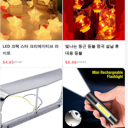
LED 크랙 스타 크리에이티브 라
빛나는 둥근 등불 중국 설날 휴
이트
대용 등불
$4.65
$8.46
$7.80
$13.63