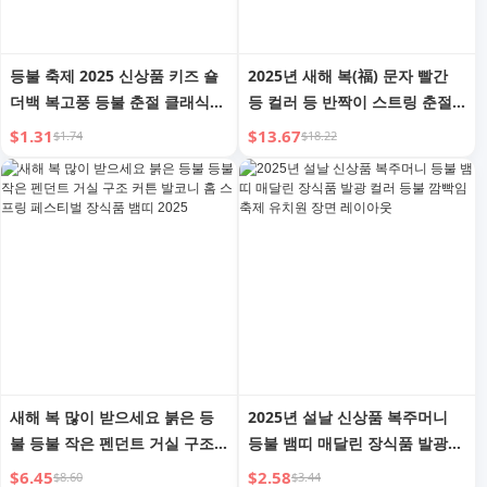
등불 축제 2025 신상품 키즈 숄
2025년 새해 복(福) 문자 빨간
더백 복고풍 등불 춘절 클래식
등 컬러 등 반짝이 스트링 춘절
펜던트 컬러등 깜빡이는 빛나는
뱀띠 해 발코니 걸이 조명 시골
$1.31
$13.67
$1.74
$18.22
장식 조명
대문 장식
새해 복 많이 받으세요 붉은 등
2025년 설날 신상품 복주머니
불 등불 작은 펜던트 거실 구조
등불 뱀띠 매달린 장식품 발광
커튼 발코니 홈 스프링 페스티벌
컬러 등불 깜빡임 축제 유치원
$6.45
$2.58
$8.60
$3.44