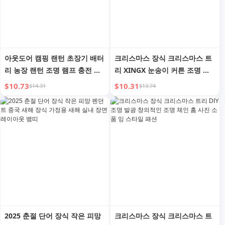
아웃도어 캠핑 랜턴 초장기 배터
크리스마스 장식 크리스마스 트
리 농장 랜턴 조명 램프 충전 캠
리 XINGX 눈송이 커튼 조명 장
핑 램프 앰비언스 라이트 텐트
면 레이아웃 세트 드레스 업 사
$10.73
$10.31
$14.31
$13.74
라이트 랜턴 캠핑장 램프
진 소품 분위기
2025 춘절 단어 장식 작은 피망
크리스마스 장식 크리스마스 트