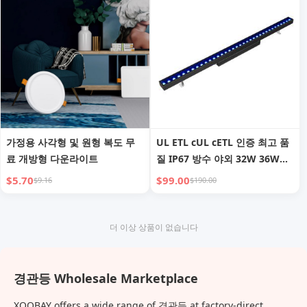
가정용 사각형 및 원형 복도 무
UL ETL cUL cETL 인증 최고 품
료 개방형 다운라이트
질 IP67 방수 야외 32W 36W
50W 72W RGB RGBW LED 벽
$5.70
$99.00
$9.16
$190.00
와셔
더 이상 상품이 없습니다
경관등 Wholesale Marketplace
XOOBAY offers a wide range of 경관등 at factory-direct