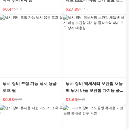
비 풀 세트 베니어 이중 보드 낙
$0.41
$27.89
$0.55
$37.18
하 방지 부드러운 힙 패드 힙 쿠
션
낚시 장비 조절 가능 낚시 용품
낚시 장비 액세서리 보관함 새들
로프 릴
백 낚시 바늘 보관함 다기능 플
라스틱 낚시 도구 상자 대용량
$0.58
$3.60
$0.77
$4.80