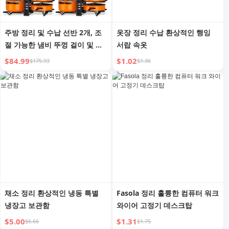
주방 정리 및 수납 선반 2개, 조
옷장 정리 수납 환상적인 행잉
절 가능한 냄비 뚜껑 걸이 및 냄
서랍 속옷
비 선반 (주말 배송 불가)
$84.99
$1.02
$175.93
$1.36
채소 정리 환상적인 냉동 특별
Fasola 정리 훌륭한 컴퓨터 워크
냉장고 보관함
와이어 고정기 데스크탑
$5.00
$1.31
$6.66
$1.75