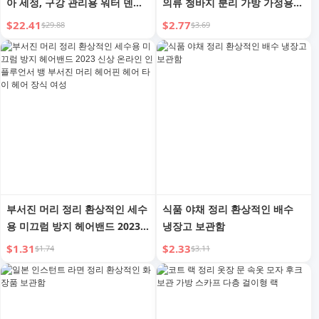
아 세정, 구강 관리용 워터 덴탈
의류 청바지 분리 가방 가정용
플로셔 PX7 방수 무선, 여행용
옷장 층별 정리함
$22.41
$2.77
$29.88
$3.69
부서진 머리 정리 환상적인 세수
식품 야채 정리 환상적인 배수
용 미끄럼 방지 헤어밴드 2023
냉장고 보관함
신상 온라인 인플루언서 뱅 부서
$1.31
$2.33
$1.74
$3.11
진 머리 헤어핀 헤어 타이 헤어
장식 여성