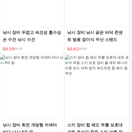
낚시 장비 두껍고 속건성 흡수성
낚시 장비 낚시 굵은 바닥 콘센
손 수건 낚시 수건
트 범용 접이식 우산 스탠드
$0.59
$0.62
$0.78
$0.83
낚시 장비 회전 개방형 커넥터
스키 장비 힙 패드 무릎 보호대
바다 낚시 8자 링
세트 초보자 착용 스키 보호 장