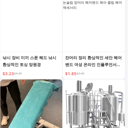
낚시 장비 미끼 스푼 헤드 낚시
잔머리 정리 환상적인 세안 헤어
환상적인 토싱 망원경
밴드 여성 온라인 인플루언서
2023 신상 톱니 논슬립 앞머리
$3.23
$1.85
$4.30
$2.46
헤어밴드 헤어 클립 헤어 액세서
리