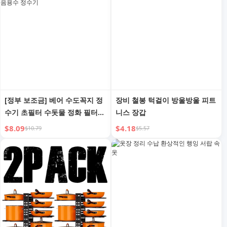
[정부 보조금] 베어 수도꼭지 정
장비 철봉 턱걸이 방울방울 피트
수기 초필터 수돗물 정화 필터
니스 장갑
가정용 염소 제거 음용수 정수기
$8.09
$4.18
$10.79
$5.57