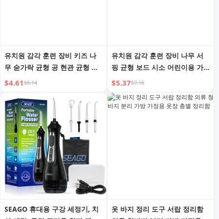
유치원 감각 훈련 장비 키즈 나
유치원 감각 훈련 장비 나무 서
무 숟가락 균형 공 현관 균형 집
핑 균형 보드 시소 어린이용 가
중력 훈련 야외 균형 바
정용 균형 테이블 집중력 훈련
$4.61
$5.37
$6.14
$7.16
장난감
SEAGO 휴대용 구강 세정기, 치
옷 바지 정리 도구 서랍 정리함