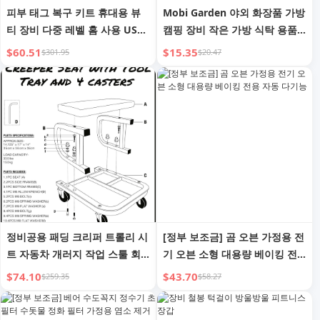
피부 태그 복구 키트 휴대용 뷰
Mobi Garden 야외 화장품 가방
티 장비 다중 레벨 홈 사용 USB
캠핑 장비 작은 가방 식탁 용품
충전 LCD 레벨 조절 가능 6개 교
스토브 램프 가스 탱크 대용량
$60.51
$15.35
$301.95
$20.47
체 바늘
키트
정비공용 패딩 크리퍼 트롤리 시
[정부 보조금] 곰 오븐 가정용 전
트 자동차 개러지 작업 스툴 회
기 오븐 소형 대용량 베이킹 전
전 바퀴 의자
용 자동 다기능
$74.10
$43.70
$259.35
$58.27