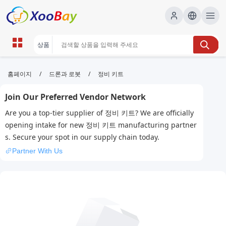
정비 키트 | XOOBAY B2B/B2C
/
/
홈페이지
드론과 로봇
정비 키트
Marketplace
Join Our Preferred Vendor Network
정비, 키트, 도구, wholesale 정비 키트, XOOBAY
Are you a top-tier supplier of 정비 키트? We are officially
SEO 최적
opening intake for new 정비 키트 manufacturing partner
s. Secure your spot in our supply chain today.
Partner With Us