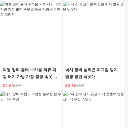
여행 정리 폴더 수하물 의류 패
낚시 장비 실리콘 미끄럼 방지
킹 버기 가방 가정 출장 속옷 화
발광 망원 낚싯대
장품 가방 산부인과 패키지
$2.03
$0.56
$2.71
$0.75