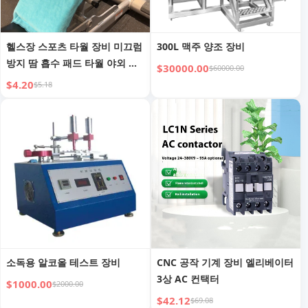
헬스장 스포츠 타월 장비 미끄럼
300L 맥주 양조 장비
방지 땀 흡수 패드 타월 야외 달
$30000.00
$60000.00
리기 산악 등반 마라톤 통기성
$4.20
$5.18
땀 닦기 타월
소독용 알코올 테스트 장비
CNC 공작 기계 장비 엘리베이터
3상 AC 컨택터
$1000.00
$2000.00
$42.12
$69.08