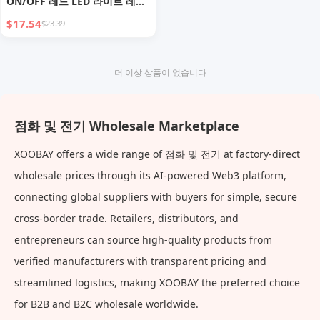
ON/OFF 레드 LED 라이트 레이
싱 카 점화 시동 스위치 패널 푸
$17.54
$23.39
시 엔진 시동 키트 (자동차 RV
용)
더 이상 상품이 없습니다
점화 및 전기 Wholesale Marketplace
XOOBAY offers a wide range of 점화 및 전기 at factory-direct
wholesale prices through its AI-powered Web3 platform,
connecting global suppliers with buyers for simple, secure
cross-border trade. Retailers, distributors, and
entrepreneurs can source high-quality products from
verified manufacturers with transparent pricing and
streamlined logistics, making XOOBAY the preferred choice
for B2B and B2C wholesale worldwide.