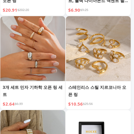
오픈 링
트, 블랙 다이아몬드 액센트 팔
찌 반지 듀오, 수제 전기 도금 철,
$20.91
$6.90
$202.20
$9.25
일상 엣지 다크 글램 나이트용
3개 세트 민자 기하학 오픈 링 세
스테인리스 스틸 지르코니아 오
트
픈 링
$2.64
$10.56
$6.39
$25.56