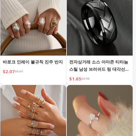
바로크 인레이 불규칙 진주 반지
전자상거래 소스 아마존 티타늄
스틸 남성 브러쉬드 링 대각선
$2.07
$5.01
아크 순수 블랙 핑거 링
$1.65
$3.98