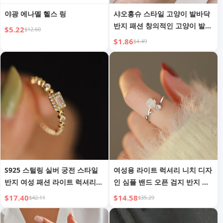
야광 에나멜 헬스 링
샤오홍슈 스타일 고양이 발바닥
반지 패션 창의적인 고양이 발자
$5.22
$12.60
국 오픈 링 달콤하고 귀여운 발
$1.86
$4.49
자국 손 보석
S925 스털링 실버 궁전 스타일
여성용 라이트 럭셔리 니치 디자
반지 여성 패션 라이트 럭셔리
인 심플 밴드 오픈 검지 반지 패
검지 반지
셔너블한 개성 고급
$17.40
$14.58
$42.11
$35.29