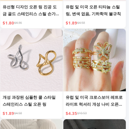
유선형 디자인 오픈 링 진공 도
유럽 및 미국 오픈 티타늄 스틸
금 골드 스테인리스 스틸 손가락
링, 변색 없음, 기하학적 불규칙
반지
$1.80
$1.89
$4.36
$4.58
개성 과장된 심플한 쿨 스타일
유럽 및 미국 크로스보더 레트로
스테인리스 스틸 오픈 링
라이트 럭셔리 개성 나비 오픈
링
$1.89
$4.35
$4.58
$10.53