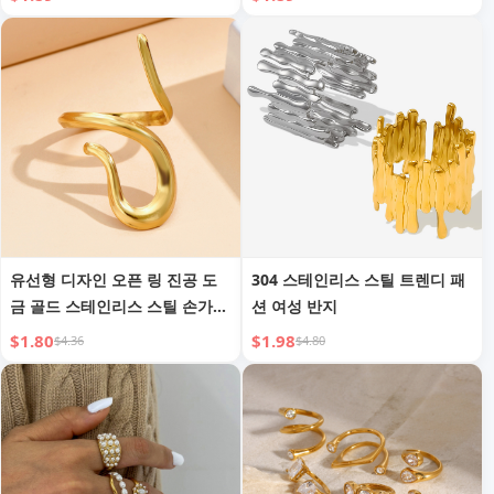
유선형 디자인 오픈 링 진공 도
304 스테인리스 스틸 트렌디 패
금 골드 스테인리스 스틸 손가락
션 여성 반지
반지
$1.80
$1.98
$4.36
$4.80