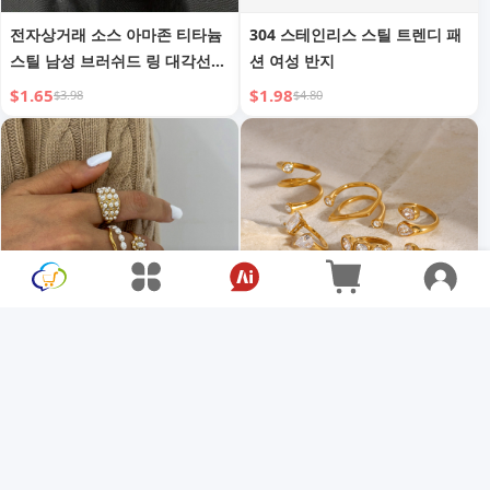
전자상거래 소스 아마존 티타늄
304 스테인리스 스틸 트렌디 패
스틸 남성 브러쉬드 링 대각선
션 여성 반지
아크 순수 블랙 핑거 링
$1.65
$1.98
$3.98
$4.80
스테인리스 스틸 진주 과장된 링
스테인리스 스틸 지르코니아 오
픈 링
$9.81
$23.75
$10.56
$25.56