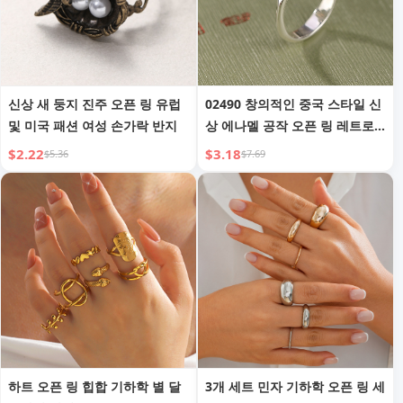
신상 새 둥지 진주 오픈 링 유럽
02490 창의적인 중국 스타일 신
및 미국 패션 여성 손가락 반지
상 에나멜 공작 오픈 링 레트로
클루아조네 개성 니치 엘레강트
$2.22
$3.18
$5.36
$7.69
핑거 링
하트 오픈 링 힙합 기하학 별 달
3개 세트 민자 기하학 오픈 링 세