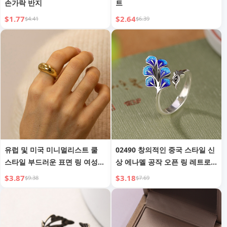
손가락 반지
트
$1.77
$2.64
$4.41
$6.39
유럽 및 미국 미니멀리스트 쿨
02490 창의적인 중국 스타일 신
스타일 부드러운 표면 링 여성
상 에나멜 공작 오픈 링 레트로
용, INS 라운드 아크 스테인리스
클루아조네 개성 니치 엘레강트
$3.87
$3.18
$9.38
$7.69
스틸 템퍼먼트 링 도매
핑거 링