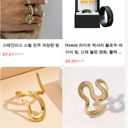
스테인리스 스틸 진주 과장된 링
Hoexe 라이트 럭셔리 플로우-파
이어 링, 신체 불편 완화, 활력 증
$9.81
$23.75
진 남성 건강 데일리 휴대용 관
$6.00
$8.03
리