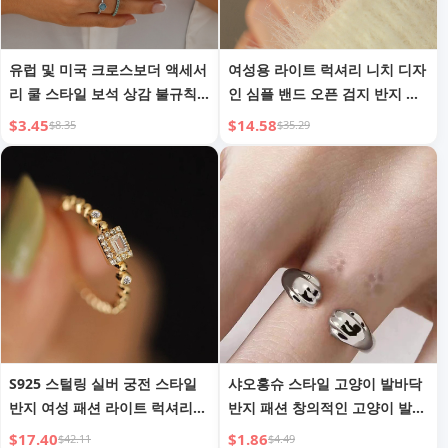
유럽 및 미국 크로스보더 액세서
여성용 라이트 럭셔리 니치 디자
리 쿨 스타일 보석 상감 불규칙
인 심플 밴드 오픈 검지 반지 패
반지 개인 맞춤 메탈릭 느낌 조
셔너블한 개성 고급
$3.45
$14.58
$8.35
$35.29
인트 반지 세트
S925 스털링 실버 궁전 스타일
샤오홍슈 스타일 고양이 발바닥
반지 여성 패션 라이트 럭셔리
반지 패션 창의적인 고양이 발자
검지 반지
국 오픈 링 달콤하고 귀여운 발
$17.40
$1.86
$42.11
$4.49