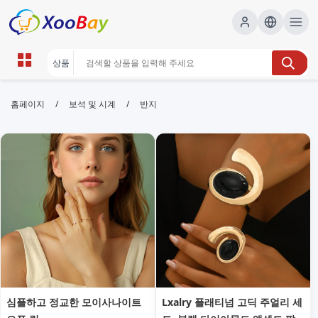
반지 | XOOBAY B2B/B2C Marketplace
/
/
홈페이지
보석 및 시계
반지
반지,주얼리,선물, wholesale 반지, XOOBAY
반지 전문 쇼핑으로 스타일 완성해요!
심플하고 정교한 모이사나이트
Lxalry 플래티넘 고딕 주얼리 세