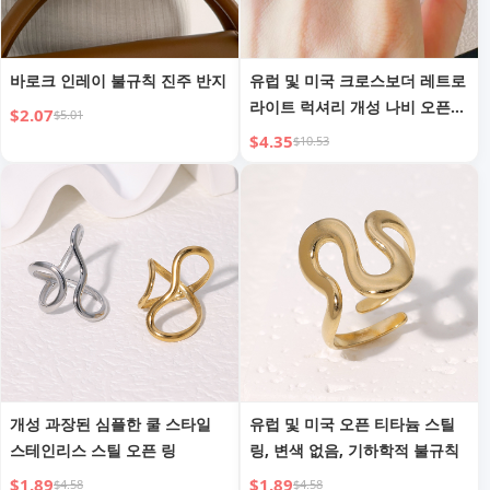
바로크 인레이 불규칙 진주 반지
유럽 및 미국 크로스보더 레트로
라이트 럭셔리 개성 나비 오픈
$2.07
$5.01
링
$4.35
$10.53
개성 과장된 심플한 쿨 스타일
유럽 및 미국 오픈 티타늄 스틸
스테인리스 스틸 오픈 링
링, 변색 없음, 기하학적 불규칙
$1.89
$1.89
$4.58
$4.58