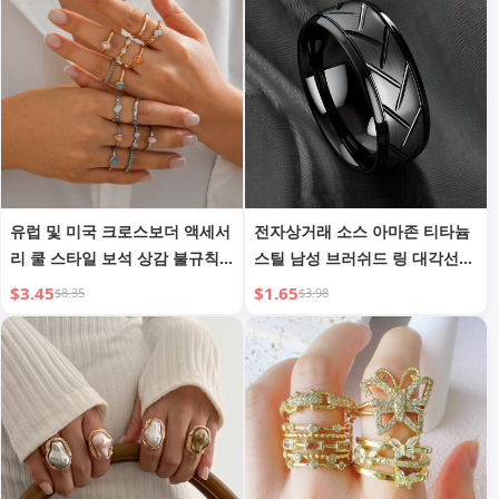
유럽 및 미국 크로스보더 액세서
전자상거래 소스 아마존 티타늄
리 쿨 스타일 보석 상감 불규칙
스틸 남성 브러쉬드 링 대각선
반지 개인 맞춤 메탈릭 느낌 조
아크 순수 블랙 핑거 링
$3.45
$1.65
$8.35
$3.98
인트 반지 세트