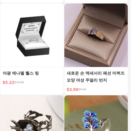
자국 손 보석
야광 에나멜 헬스 링
새로운 손 액세서리 패션 마퀴즈
모양 여성 주얼리 반지
$5.22
$12.60
$3.90
$9.42