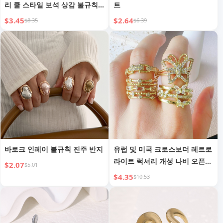
리 쿨 스타일 보석 상감 불규칙
트
반지 개인 맞춤 메탈릭 느낌 조
$3.45
$2.64
$8.35
$6.39
인트 반지 세트
바로크 인레이 불규칙 진주 반지
유럽 및 미국 크로스보더 레트로
라이트 럭셔리 개성 나비 오픈
$2.07
$5.01
링
$4.35
$10.53