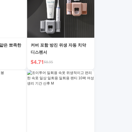
 얇은 뾰족한
커버 포함 방진 위생 자동 치약
디스펜서
$4.71
$8.95