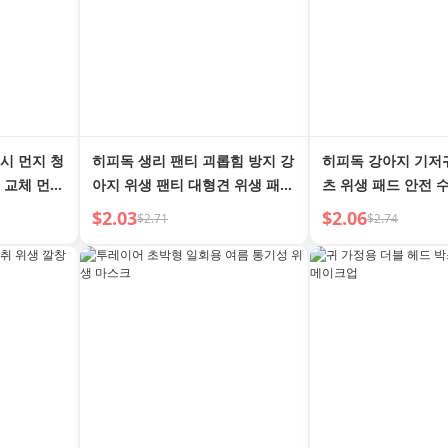
시 먼지 청
히피독 생리 팬티 괴롭힘 방지 강
히피독 강아지 기저
 교체 먼지
아지 위생 팬티 대형견 위생 패드
츠 위생 패드 안전 
이
빅독 위생 팬티 골든 리트리버 안
아기 기저귀 생리 
$2.03
$2.06
$2.71
$2.74
전 팬티