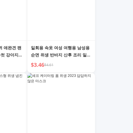
귀 애완견 팬
일회용 속옷 여성 여행용 남성용
수컷 강아지
순면 위생 반바지 산후 조리 일일
팬티
일회용 세탁 불필요 바지 여행 제
$3.46
$4.61
품