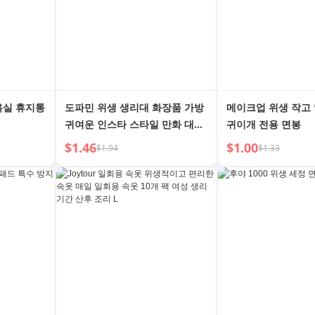
욕실 휴지통
도파민 위생 생리대 화장품 가방
메이크업 위생 작고
귀여운 인스타 스타일 만화 대용
귀이개 전용 면봉
량 생리대 휴대용 립스틱 동전 지
$1.46
$1.00
$1.94
$1.33
갑