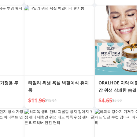
후 XL
 가정용 투
타일리 위생 욕실 벽걸이식 휴지
ORALHOE 치약 데
통
강 위생 상쾌한 숨결
정 치아 미백 치약
$11.96
$4.65
$15.94
$5.99