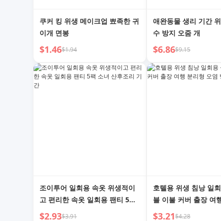
쿠커 킹 위생 메이크업 뾰족한 귀
애완동물 생리 기간 위
이개 면봉
수 방지 오줌 개
$1.46
$6.86
$1.94
$9.15
조이투어 일회용 속옷 위생적이
호텔용 위생 침낭 일회
고 편리한 속옷 일회용 팬티 5팩
블 이불 커버 출장 여
소녀 산후조리 기간
오염 방지 침낭
$2.93
$3.21
$3.91
$4.28