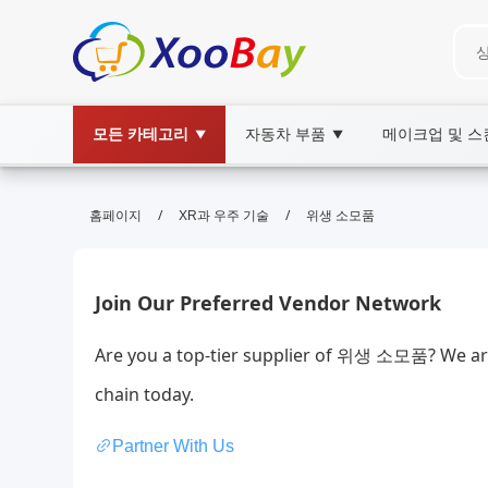
모든 카테고리
자동차 부품
메이크업 및 
▼
▼
위생 소모품 | XOOBAY B2B/B2C M
/
/
홈페이지
XR과 우주 기술
위생 소모품
위생 소모품,청결 용품,의료 소모품, wholesale
안전하고 위생적인 소모품 전문 쇼핑.
Join Our Preferred Vendor Network
Are you a top-tier supplier of 위생 소모품? We ar
chain today.
Partner With Us