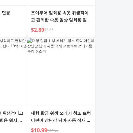
정 면봉
조이투어 일회용 속옷 위생적이
고 편리한 속옷 일상 일회용 일회
용 팬티 10팩 여성 생리 기간 산
$2.89
$3.85
후 M
속옷 위생적이고
대형 합금 위생 쓰레기 청소 트럭
회용 워시 프
어린이 장난감 남아 자동 적재 프
생리 기간 산
로젝트 쓰레기통 분리 청소기
$10.99
$14.65