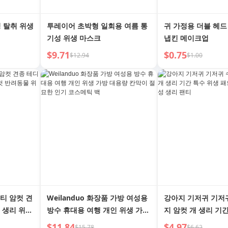
성 탈취 위생
투레이어 초박형 일회용 여름 통
귀 가정용 더블 헤드
기성 위생 마스크
냅킨 메이크업
$9.71
$0.75
$12.94
$1.00
티 암컷 견
Weilanduo 화장품 가방 여성용
강아지 기저귀 기저
 생리 위생
방수 휴대용 여행 개인 위생 가방
지 암컷 개 생리 기
드 풀업 기
대용량 칸막이 절묘한 인기 코스
패드 테디 애완 통기
$11.84
$4.97
$15.78
$6.62