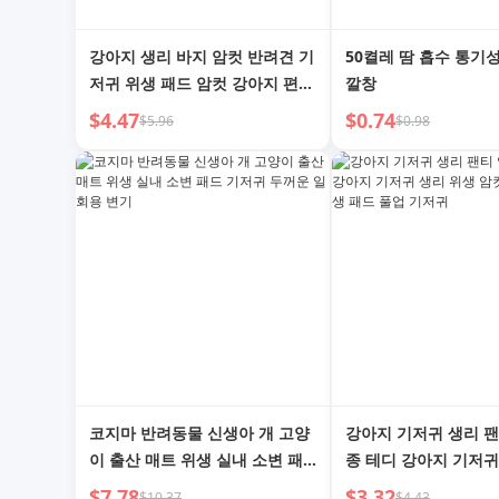
강아지 생리 바지 암컷 반려견 기
50켤레 땀 흡수 통기
저귀 위생 패드 암컷 강아지 편리
깔창
한 가제트 생리 기간 발정기 아기
$4.47
$0.74
$5.96
$0.98
기저귀 애완동물 풀업 기저귀
코지마 반려동물 신생아 개 고양
강아지 기저귀 생리 팬
이 출산 매트 위생 실내 소변 패
종 테디 강아지 기저귀
드 기저귀 두꺼운 일회용 변기
암컷 반려동물 위생 패
$7.78
$3.32
$10.37
$4.43