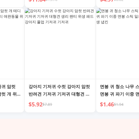
메틱 백
저귀 암컷
강아지 기저귀 수컷 강아지 암컷
면봉 귀 청소 나무 
암컷 개 위
반려견 기저귀 기저귀 대형견 생
면봉 귀 파기 이중 
 패드 풀업
리 팬티 위생 패드 강아지 풀업
회용 청소 면봉 위생
$5.92
$1.46
$7.89
$1.94
기저귀 기저귀