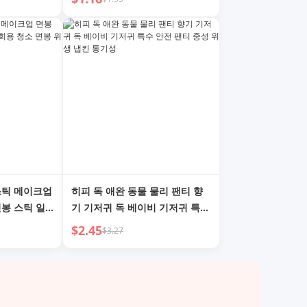
적인 실용적인 가젯
스틱 메이크업
히피 독 애완 동물 물리 팬티 향
면봉 스틱 일
기 기저귀 독 베이비 기저귀 특수
 냅킨
안전 팬티 중성 위생 냅킨 통기성
$2.45
$3.27