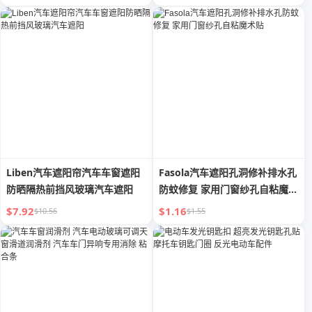
Liben汽车遮阳帘汽车车窗遮阳
Fasola汽车遮阳孔洞修补排水孔
防晒隔热前挡风玻璃汽车遮阳
防蚊修复 家用门窗纱孔自粘魔术
贴
$7.92
$1.16
$10.56
$1.55