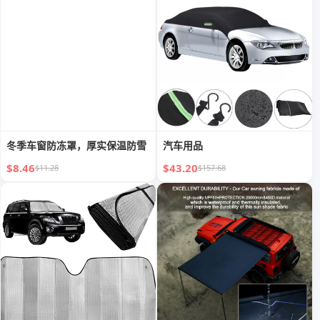
冬季车窗防冻罩，厚实保温防雪
汽车用品
$8.46
$43.20
$11.28
$157.68