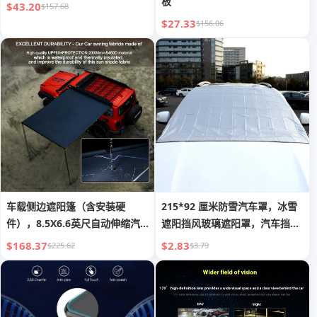
板
$43.20
$157.68
$27.33
$156.06
车载侧边遮阳篷（含安装硬
215*92 厘米防雪汽车罩，冰雪
件），8.5X6.6英尺自动伸缩汽
遮阳挡风玻璃遮阳罩，汽车挡风
车遮阳篷带LED灯带，黑色铝合
玻璃雪罩
$168.37
$2.83
$225.62
$3.79
金，UV50+帐篷遮阳，适用于
4X4汽车/SUV/卡车的防水车顶
遮阳篷