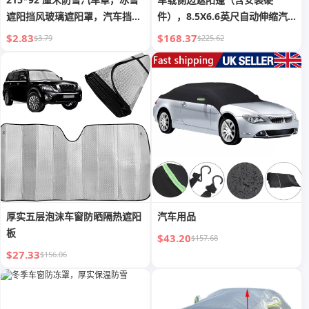
遮阳挡风玻璃遮阳罩，汽车挡风
件），8.5X6.6英尺自动伸缩汽
玻璃雪罩
车遮阳篷带LED灯带，黑色铝合
$2.83
$168.37
$3.79
$225.62
金，UV50+帐篷遮阳，适用于
4X4汽车/SUV/卡车的防水车顶
遮阳篷
厚实五层泡沫车窗防晒隔热遮阳
汽车用品
板
$43.20
$157.68
$27.33
$156.06