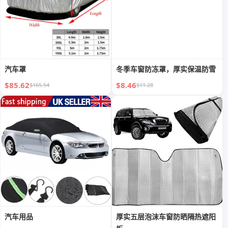
汽车罩
冬季车窗防冻罩，厚实保温防雪
$85.62
$8.46
$165.54
$11.28
汽车用品
厚实五层泡沫车窗防晒隔热遮阳