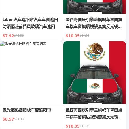
Liben汽车遮阳帘汽车车窗遮阳
墨西哥国庆引擎盖旗帜车罩国旗
防晒隔热前挡风玻璃汽车遮阳
车旗车窗旗后视镜套旗反光镜车
罩旗
$7.92
$10.05
$10.56
$11.03
激光隔热挡阳板车窗遮阳帘
墨西哥国庆引擎盖旗帜车罩国旗
车旗车窗旗后视镜套旗反光镜车
$8.57
$11.43
罩旗
$10.05
$11.03