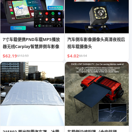
7寸车载便携PND车载MP5播放
汽车倒车影像摄像头高清夜视后
器无线Carplay智慧屏倒车影像
视车载摄像头
$62.19
$4.02
$112.59
$6.54
215*92 厘米防雪汽车罩，冰雪
车载侧边遮阳篷（含安装硬