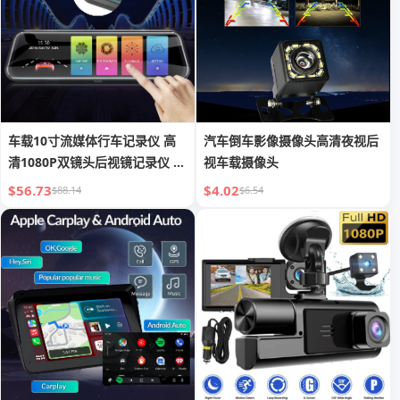
车载10寸流媒体行车记录仪 高
汽车倒车影像摄像头高清夜视后
清1080P双镜头后视镜记录仪 一
视车载摄像头
件代
$56.73
$4.02
$88.14
$6.54