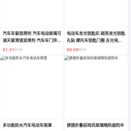
汽车车窗润滑剂 汽车电动玻璃可
电动车发光钥匙扣 超亮发光钥匙
调天窗滑道润滑剂 汽车车门异响
孔贴 摩托车钥匙门圈 反光电动
专用消除 粘合条
车配件
$1.31
$0.58
$1.74
$0.77
多功能防水汽车电动车雨罩
便捷折叠前挡风玻璃隔热遮阳伞