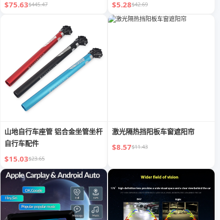
$75.63
$5.28
$445.47
$42.69
山地自行车座管 铝合金坐管坐杆
激光隔热挡阳板车窗遮阳帘
自行车配件
$8.57
$11.43
$15.03
$23.65