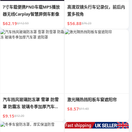
7寸车载便携PND车载MP5播放
高清双镜头行车记录仪，前后内
器无线Carplay智慧屏倒车影像
置多视角
$62.19
$56.88
$112.59
$76.23
汽车挡风玻璃防冻罩 雪罩 防雪
激光隔热挡阳板车窗遮阳帘
罩 防霜冻 玻璃冬季加厚汽车罩
$8.57
$11.43
遮阳罩
$9.15
$12.20