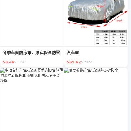
冬季车窗防冻罩，厚实保温防雪
汽车罩
$8.46
$85.62
$11.28
$165.54