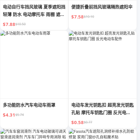
电动自行车挡风玻璃 夏季遮阳挡
便捷折叠前挡风玻璃隔热遮阳伞
轻薄 防水 电动摩托车 雨棚 遮阳
$7.58
$10.10
防风 春季 & 秋季
$7.88
$10.50
多功能防水汽车电动车雨罩
电动车发光钥匙扣 超亮发光钥匙
孔贴 摩托车钥匙门圈 反光电动
$4.31
$5.74
车配件
$0.58
$0.77