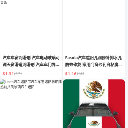
汽车车窗润滑剂 汽车电动玻璃可
Fasola汽车遮阳孔洞修补排水孔
调天窗滑道润滑剂 汽车车门异响
防蚊修复 家用门窗纱孔自粘魔术
专用消除 粘合条
贴
$1.31
$1.16
$1.74
$1.55