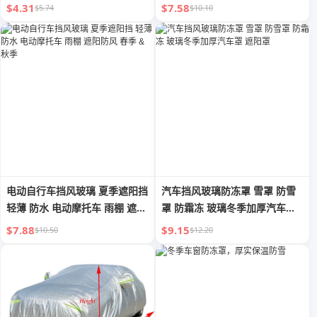
$4.31
$7.58
$5.74
$10.10
电动自行车挡风玻璃 夏季遮阳挡
汽车挡风玻璃防冻罩 雪罩 防雪
轻薄 防水 电动摩托车 雨棚 遮阳
罩 防霜冻 玻璃冬季加厚汽车罩
防风 春季 & 秋季
遮阳罩
$7.88
$9.15
$10.50
$12.20