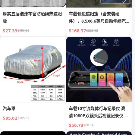
厚实五层泡沫车窗防晒隔热遮阳
车载侧边遮阳篷（含安装硬
板
件），8.5X6.6英尺自动伸缩汽
车遮阳篷带LED灯带，黑色铝合
$27.33
$168.37
$156.06
$225.62
金，UV50+帐篷遮阳，适用于
4X4汽车/SUV/卡车的防水车顶
遮阳篷
汽车罩
车载10寸流媒体行车记录仪 高
清1080P双镜头后视镜记录仪 一
$85.62
$165.54
件代
$56.73
$88.14