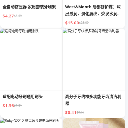
全自动挤压器 家用套装牙刷架
West&Month 唇部修护霜：深
层滋润，淡化唇纹，焕发水润嘟
$4.27
$5.69
嘟唇
$15.00
$25.00
适配电动牙刷通用刷头
高分子牙线棒多功能牙齿清洁利
器
$1.36
$1.81
$0.41
$0.55