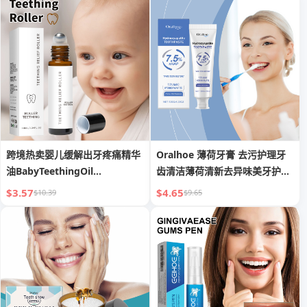
跨境热卖婴儿缓解出牙疼痛精华
Oralhoe 薄荷牙膏 去污护理牙
油BabyTeethingOil
齿清洁薄荷清新去异味美牙护理
Roller10ml口腔
牙膏
$3.57
$4.65
$10.39
$9.65