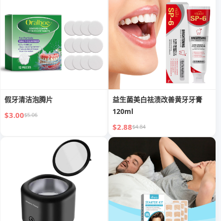
假牙清洁泡腾片
益生菌美白祛渍改善黄牙牙膏
120ml
$3.00
$5.06
$2.88
$4.84