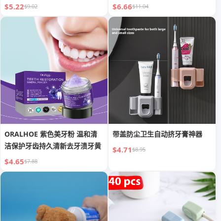
牙粉
$5.22
$6.66
$9.02
$11.04
ORALHOE 紫色美牙粉 温和清
带盖防尘卫生自动挤牙膏神器
洁保护牙齿持久清新去牙渍牙黄
$4.71
$8.95
$4.65
$7.88