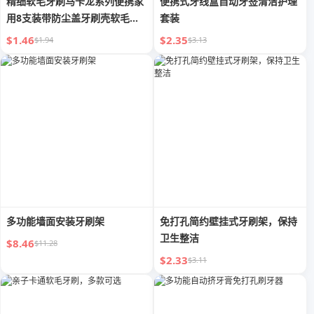
精细软毛牙刷马卡龙系列便携家
便携式牙线盒自动牙签清洁护理
用8支装带防尘盖牙刷壳软毛清
套装
洁刷
$1.46
$2.35
$1.94
$3.13
多功能墙面安装牙刷架
免打孔简约壁挂式牙刷架，保持
卫生整洁
$8.46
$11.28
$2.33
$3.11