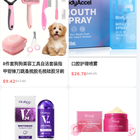
8件套狗狗美容工具自洁套装指
口腔护理喷雾
甲钳锉刀跳蚤梳脱毛梳硅胶牙刷
$26.76
$45.05
$9.42
$17.43