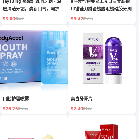
Jaysuing 强效纤维毛牙刷 - 深
8件套狗狗美容工具自洁套装指
层清洁牙垢，清新口气，呵护口
甲钳锉刀跳蚤梳脱毛梳硅胶牙刷
腔健康
$3.00
$9.42
$5.00
$17.43
口腔护理喷雾
美白牙膏片
$26.76
$2.40
$45.05
$4.05