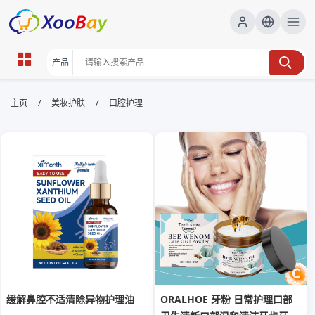
口腔护理 | XOOBAY B2B/B2C
/
/
主页
美妆护肤
口腔护理
Marketplace
口腔护理,口腔健康,牙齿卫生, wholesale 口腔护理,
XOOBAY
全面介绍口腔护理的日常保健要点，涵盖正确刷牙、牙线使用、牙膏选
择、牙龈护理以及常见口腔疾病预防，帮助提升口腔卫生与牙齿健康。
缓解鼻腔不适清除异物护理油
ORALHOE 牙粉 日常护理口部