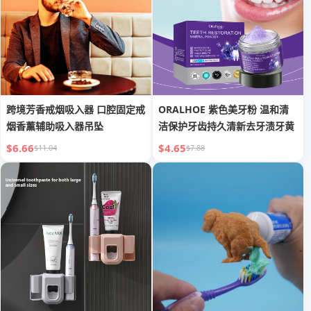
跨境芳香戒烟吸入器 口腔固定戒
ORALHOE 紫色美牙粉 温和清
烟香薰辅助吸入器吊坠
洁保护牙齿持久清新去牙渍牙黄
$6.66
$4.65
$11.04
$7.88