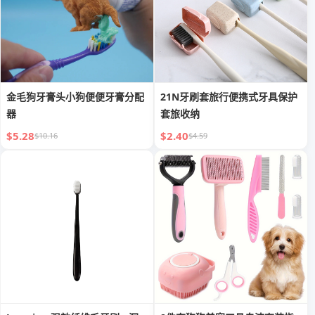
金毛狗牙膏头小狗便便牙膏分配
21N牙刷套旅行便携式牙具保护
器
套旅收纳
$5.28
$2.40
$10.16
$4.59