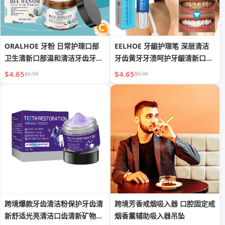
ORALHOE 牙粉 日常护理口部
EELHOE 牙龈护理笔 深层清洁
卫生清新口部温和清洁牙齿牙黄
牙齿黄牙牙渍呵护牙龈清新口气
牙粉
美牙笔
$4.65
$4.65
$5.99
$5.99
跨境爆款牙齿清洁粉保护牙齿清
跨境芳香戒烟吸入器 口腔固定戒
新舒适光亮清洁口齿清新矿物质
烟香薰辅助吸入器吊坠