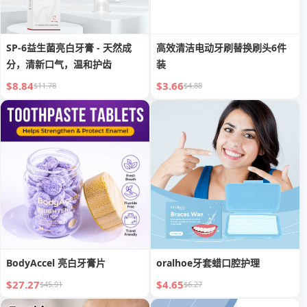
SP-6益生菌亮白牙膏 - 天然成
高效清洁电动牙刷替换刷头6件
分，清新口气，温和护齿
装
$8.84
$3.66
$11.78
$4.88
BodyAccel 亮白牙膏片
oralhoe牙套蜡口腔护理
$27.27
$4.65
$45.91
$6.27