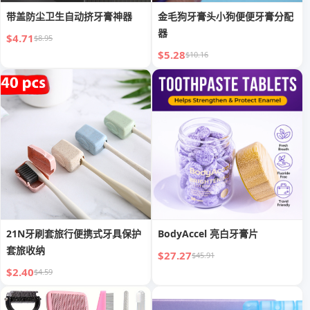
带盖防尘卫生自动挤牙膏神器
金毛狗牙膏头小狗便便牙膏分配
器
$4.71
$8.95
$5.28
$10.16
21N牙刷套旅行便携式牙具保护
BodyAccel 亮白牙膏片
套旅收纳
$27.27
$45.91
$2.40
$4.59