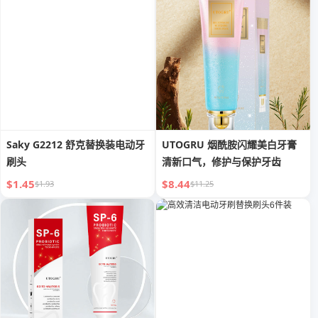
Saky G2212 舒克替换装电动牙
UTOGRU 烟酰胺闪耀美白牙膏
刷头
清新口气，修护与保护牙齿
$1.45
$8.44
$1.93
$11.25