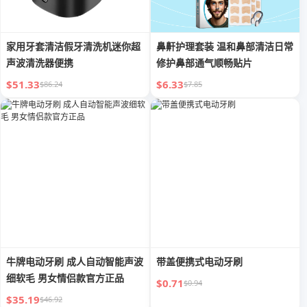
家用牙套清洁假牙清洗机迷你超
鼻鼾护理套装 温和鼻部清洁日常
声波清洗器便携
修护鼻部通气顺畅贴片
$51.33
$6.33
$86.24
$7.85
牛牌电动牙刷 成人自动智能声波
带盖便携式电动牙刷
细软毛 男女情侣款官方正品
$0.71
$0.94
$35.19
$46.92