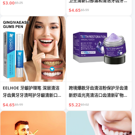
卫生清新口部温和清洁牙齿牙黄
$3.00
$5.25
牙粉
$4.65
$5.99
EELHOE 牙龈护理笔 深层清洁
跨境爆款牙齿清洁粉保护牙齿清
牙齿黄牙牙渍呵护牙龈清新口气
新舒适光亮清洁口齿清新矿物质
美牙笔
牙粉
$4.65
$5.22
$5.99
$9.02