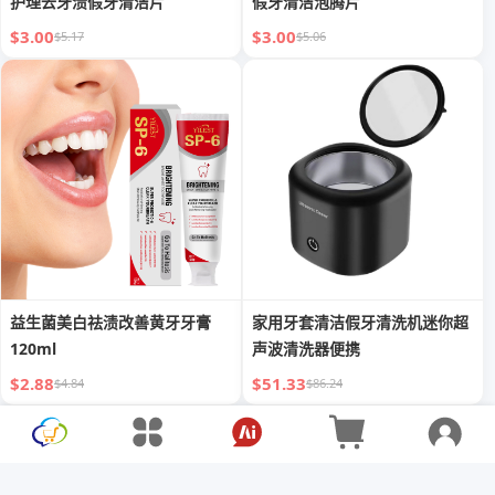
护理去牙渍假牙清洁片
假牙清洁泡腾片
$3.00
$3.00
$5.17
$5.06
益生菌美白祛渍改善黄牙牙膏
家用牙套清洁假牙清洗机迷你超
120ml
声波清洗器便携
$2.88
$51.33
$4.84
$86.24