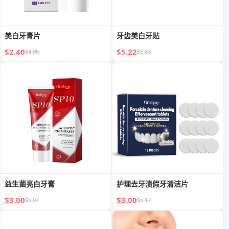
美白牙膏片
牙齿美白牙贴
$2.40
$5.22
$4.05
$8.83
益生菌亮白牙膏
护理去牙渍假牙清洁片
$3.00
$3.00
$5.07
$5.17