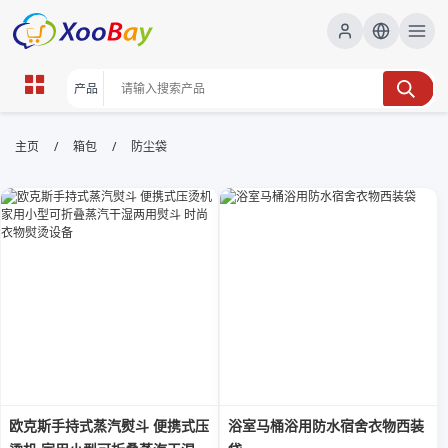
防尘袋 | XOOBAY B2B/B2C
/
/
主页
箱包
防尘袋
Marketplace
防尘袋,收纳,家居整理, wholesale 防尘袋, XOOBAY
高品质防尘袋，轻松整理家居物品，防霉防潮
欧克斯手持式蒸汽熨斗 便携式压
浴室马桶浴用防水宿舍衣物西装