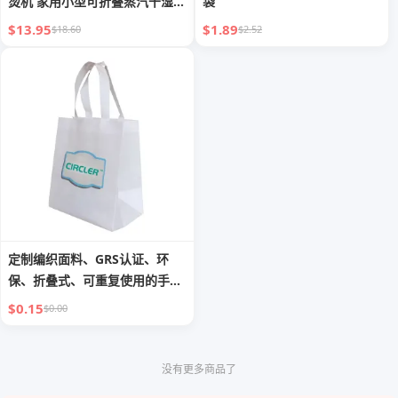
烫机 家用小型可折叠蒸汽干湿两
袋
用熨斗 时尚衣物熨烫设备
$13.95
$1.89
$18.60
$2.52
定制编织面料、GRS认证、环
保、折叠式、可重复使用的手提
袋，时尚生活方式手提包，适用
$0.15
$0.00
于服装
没有更多商品了