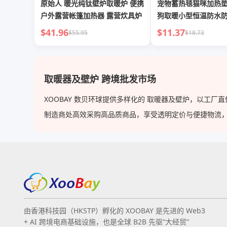
原始人 暖光纯钛壁炉取暖炉 便携
宠物蓄热毯猫咪加热
户外露营帐篷加热器 露营炊具炉
狗取暖小型恒温防水
子
$41.96
$11.37
$55.95
$18.73
取暖器及壁炉 跨境批发市场
XOOBAY 数贝环球提供多样化的 取暖器及壁炉，以工
制造商处高效采购高品质商品，享受透明定价与便捷物流，使 XO
由香港科技园（HKSTP）孵化的 XOOBAY 是先进的 Web3
+ AI 跨境电商基础设施，也是全球 B2B 先驱“大经贸”