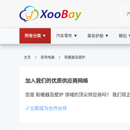
所有分类
汽车零件
美妆护肤
箱包
▼
▼
▼
取暖器及壁炉 | XOOBAY B2B/B2C 
/
/
主页
家用电器
取暖器及壁炉
取暖器,壁炉,家居取暖, wholesale 取暖器及壁炉,
全面解读取暖器与壁炉选购要点提升舒适节能
加入我们的优质供应商网络
您是 取暖器及壁炉 领域的顶尖供应商吗？ 我们
立即成为合作伙伴