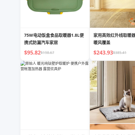
75W电动饭盒食品取暖器1.8L便
家用高效红外线取暖器
携式防漏汽车家居
暖风覆盖
$95.82
$243.93
$198.67
$385.41