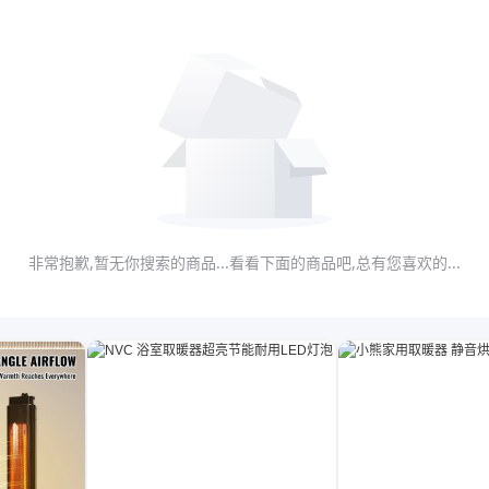
非常抱歉,暂无你搜索的商品...看看下面的商品吧,总有您喜欢的...