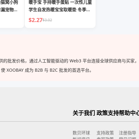
垫猫窝小狗
暖手宝 手持暖手蛋贴 一次性儿童
防漏宠物垫
学生自发热暖宝宝取暖垫 冬季保
暖神器
$2.27
$3.02
厂直供的批发价格，通过人工智能驱动的 Web3 平台连接全球供应商与买
OBAY 成为 B2B 与 B2C 批发的首选平台。
关于我们
政策支持
帮助中
数贝环球
支持政策
注册指导