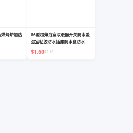
音烘烤炉加热
86型超薄浴室取暖器开关防水盖
浴室粘胶防水插座防水盒防水盖
开关保护盖
$1.60
$2.13