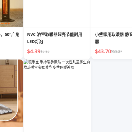
，50°广角
NVC 浴室取暖器超亮节能耐用
小熊家用取暖器 静
LED灯泡
器
$4.39
$43.70
$5.85
$58.27