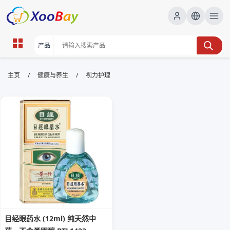
视力护理 | XOOBAY B2B/B2C
/
/
主页
健康与养生
视力护理
Marketplace
视力护理,眼健康,眼科保健, wholesale 视力护理,
XOOBAY
全面眼部护理与日常护眼技巧与用眼习惯要点
目经眼药水 (12ml) 纯天然中