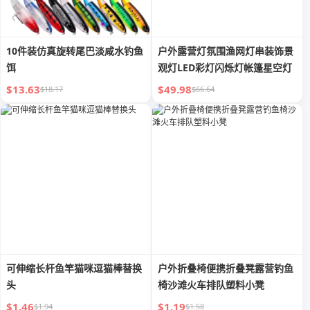
10件装仿真旋转尾巴淡咸水钓鱼
户外露营灯氛围渔网灯串装饰景
饵
观灯LED彩灯闪烁灯帐篷星空灯
$13.63
$49.98
$18.17
$66.64
可伸缩长杆鱼竿猫咪逗猫棒替换
户外折叠椅便携折叠凳露营钓鱼
头
椅沙滩火车排队塑料小凳
$1.46
$1.19
$1.94
$1.58