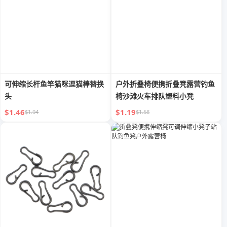
可伸缩长杆鱼竿猫咪逗猫棒替换
户外折叠椅便携折叠凳露营钓鱼
头
椅沙滩火车排队塑料小凳
$1.46
$1.19
$1.94
$1.58