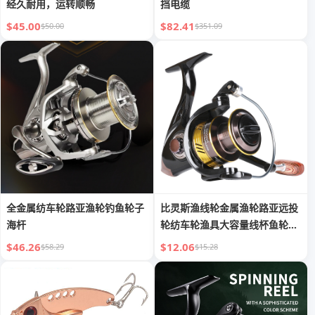
经久耐用，运转顺畅
挡电缆
$45.00
$82.41
$50.00
$351.09
全金属纺车轮路亚渔轮钓鱼轮子
比灵斯渔线轮金属渔轮路亚远投
海杆
轮纺车轮渔具大容量线杯鱼轮批
发
$46.26
$12.06
$58.29
$15.28