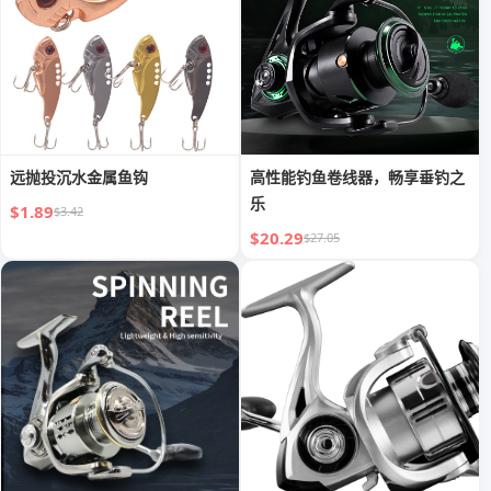
远抛投沉水金属鱼钩
高性能钓鱼卷线器，畅享垂钓之
乐
$1.89
$3.42
$20.29
$27.05