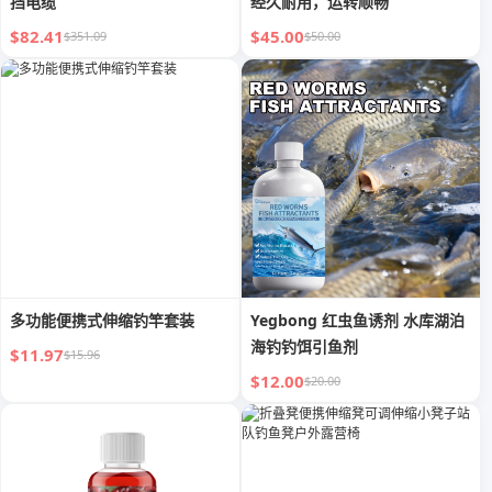
挡电缆
经久耐用，运转顺畅
$82.41
$45.00
$351.09
$50.00
多功能便携式伸缩钓竿套装
Yegbong 红虫鱼诱剂 水库湖泊
海钓钓饵引鱼剂
$11.97
$15.96
$12.00
$20.00