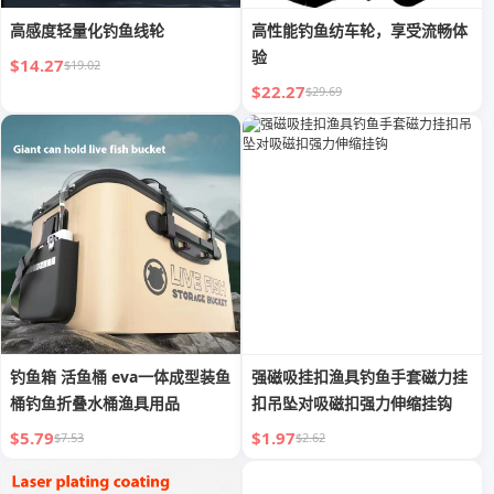
高感度轻量化钓鱼线轮
高性能钓鱼纺车轮，享受流畅体
验
$14.27
$19.02
$22.27
$29.69
钓鱼箱 活鱼桶 eva一体成型装鱼
强磁吸挂扣渔具钓鱼手套磁力挂
桶钓鱼折叠水桶渔具用品
扣吊坠对吸磁扣强力伸缩挂钩
$5.79
$1.97
$7.53
$2.62