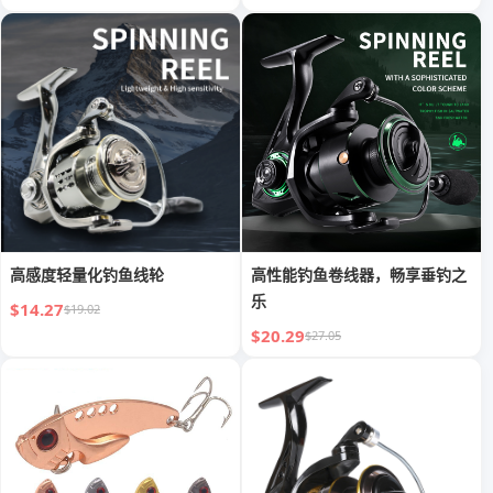
高感度轻量化钓鱼线轮
高性能钓鱼卷线器，畅享垂钓之
乐
$14.27
$19.02
$20.29
$27.05