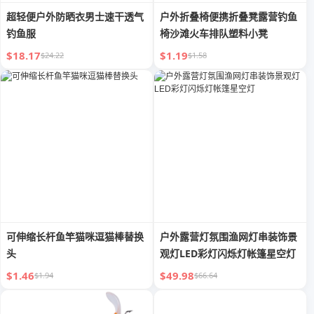
超轻便户外防晒衣男士速干透气
户外折叠椅便携折叠凳露营钓鱼
钓鱼服
椅沙滩火车排队塑料小凳
$18.17
$1.19
$24.22
$1.58
可伸缩长杆鱼竿猫咪逗猫棒替换
户外露营灯氛围渔网灯串装饰景
头
观灯LED彩灯闪烁灯帐篷星空灯
$1.46
$49.98
$1.94
$66.64