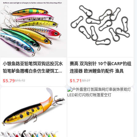
小银鱼路亚铅笔饵双钩远投沉水
赛高 双沟别针 10个装CARP钓组
铅笔鲈鱼翘嘴白条仿生硬饵工厂
连接器 欧洲鲤鱼钓配件 渔具
批发
$5.79
$1.71
$15.72
$3.27