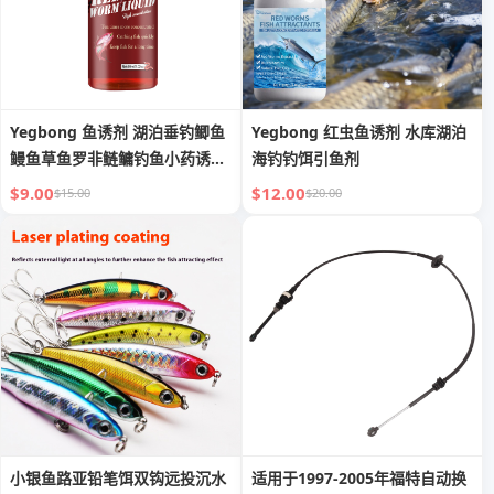
Yegbong 鱼诱剂 湖泊垂钓鲫鱼
Yegbong 红虫鱼诱剂 水库湖泊
鳗鱼草鱼罗非鲢鳙钓鱼小药诱鱼
海钓钓饵引鱼剂
引鱼剂
$9.00
$12.00
$15.00
$20.00
小银鱼路亚铅笔饵双钩远投沉水
适用于1997-2005年福特自动换