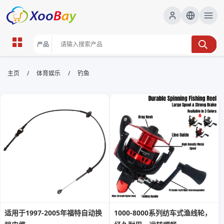
钓鱼 | XOOBAY B2B/B2C Marketplace
/
/
主页
体育娱乐
钓鱼
钓鱼,钓具,钓法,线路推荐,实用指南, wholesale 钓鱼,
XOOBAY
提供钓鱼技巧装备与线路推荐指南全覆盖实用
适用于1997-2005年福特自动换
1000-8000系列纺车式渔线轮，