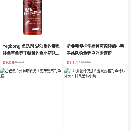
Yegbong 鱼诱剂 湖泊垂钓鲫鱼
折叠凳便携伸缩凳可调伸缩小凳
鳗鱼草鱼罗非鲢鳙钓鱼小药诱鱼
子站队钓鱼凳户外露营椅
引鱼剂
$9.00
$11.11
$15.00
$14.81