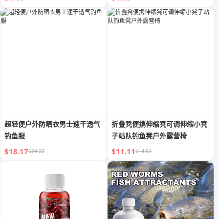
超轻便户外防晒衣男士速干透气
折叠凳便携伸缩凳可调伸缩小凳
钓鱼服
子站队钓鱼凳户外露营椅
$18.17
$11.11
$24.22
$14.81