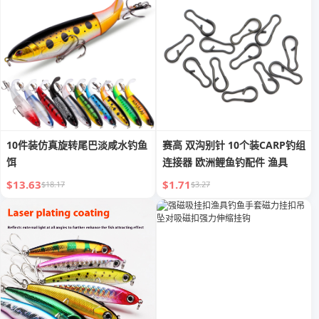
10件装仿真旋转尾巴淡咸水钓鱼
赛高 双沟别针 10个装CARP钓组
饵
连接器 欧洲鲤鱼钓配件 渔具
$13.63
$1.71
$18.17
$3.27