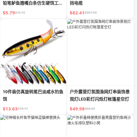
铅笔鲈鱼翘嘴白条仿生硬饵工厂
挡电缆
批发
$5.79
$82.41
$15.72
$351.09
10件装仿真旋转尾巴淡咸水钓鱼
户外露营灯氛围渔网灯串装饰景
饵
观灯LED彩灯闪烁灯帐篷星空灯
$13.63
$49.98
$18.17
$66.64