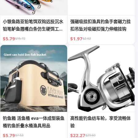
小银鱼路亚铅笔饵双钩远投沉水
强磁吸挂扣渔具钓鱼手套磁力挂
铅笔鲈鱼翘嘴白条仿生硬饵工厂
扣吊坠对吸磁扣强力伸缩挂钩
批发
$5.79
$1.97
$15.72
$2.62
钓鱼箱 活鱼桶 eva一体成型装鱼
高性能钓鱼纺车轮，享受流畅体
桶钓鱼折叠水桶渔具用品
验
$5.79
$22.27
$7.53
$29.69