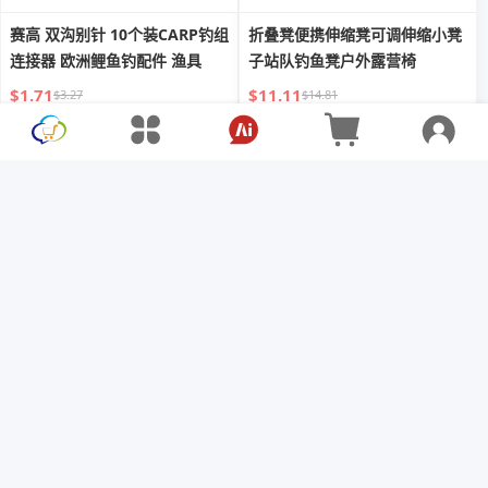
赛高 双沟别针 10个装CARP钓组
折叠凳便携伸缩凳可调伸缩小凳
连接器 欧洲鲤鱼钓配件 渔具
子站队钓鱼凳户外露营椅
$1.71
$11.11
$3.27
$14.81
Yegbong 鱼诱剂 湖泊垂钓鲫鱼
Yegbong 红虫鱼诱剂 水库湖泊
鳗鱼草鱼罗非鲢鳙钓鱼小药诱鱼
海钓钓饵引鱼剂
引鱼剂
$9.00
$12.00
$15.00
$20.00