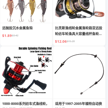
远抛投沉水金属鱼钩
比灵斯渔线轮金属渔轮路亚远投
轮纺车轮渔具大容量线杯鱼轮批
$1.89
$3.42
发
$12.06
$15.28
1000-8000系列纺车式渔线轮，
适用于1997-2005年福特自动换