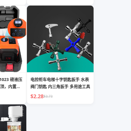
1023 磅液压
电控柜车电梯十字钥匙扳手 水表
顶，内置充
阀门钥匙 内三角扳手 多用途工具
于 SUV
$2.28
$3.73
库维修的千斤顶