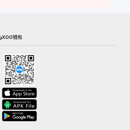
心
XOO钱包