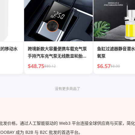
您的移动水
跨境新款大容量便携车载充气泵
鱼缸过滤器静音潜水
手持汽车充气泵无线数显轮胎打
氧泵
气泵
$48.75
$6.57
$80.12
$8.00
没有更多商品了
供的批发价格，通过人工智能驱动的 Web3 平台连接全球供应商与买家，
AY 成为 B2B 与 B2C 批发的首选平台。