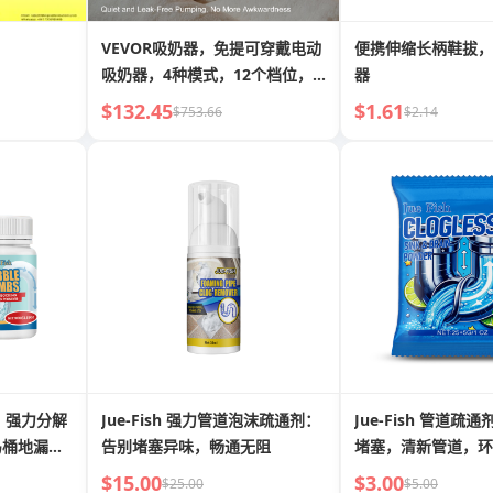
VEVOR吸奶器，免提可穿戴电动
便携伸缩长柄鞋拔，
吸奶器，4种模式，12个档位，
器
300mmHg强劲吸力，超静音可
$132.45
$1.61
$753.66
$2.14
充电便携式母乳喂养吸奶器，带
LED显示屏，24mm内衬，
28mm喇叭口
粉：强力分解
Jue-Fish 强力管道泡沫疏通剂：
Jue-Fish 管道疏
马桶地漏下
告别堵塞异味，畅通无阻
堵塞，清新管道，环
$15.00
$3.00
$25.00
$5.00