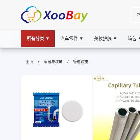
所有分类
汽车零件
美妆护肤
箱包
▼
▼
▼
管道设施 | XOOBAY B2B/B2C Mar
/
/
主页
家居与装饰
管道设施
管道设施,管道安装,管道维护,管道检测,给排水系统, w
提供从设计、安装到调试和维护的全方位管道设施解决方案，