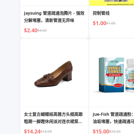
Jaysuing 管道疏通泡腾片 - 强效
控制管线
分解堵塞，清新管道无异味
$1.00
$1.00
$2.40
$4.00
女士复古蝴蝶结高雅方头细高跟
Jue-Fish 管道疏通
粗跟一脚蹬休闲派对连衣裙泵鞋
油垢堵塞，快速疏通
纯色 5cm 春秋时尚
水道
$14.24
$15.00
$18.98
$25.00