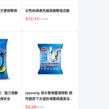
方便穿鞋神
女性经典黑色细高跟鞋夜店款
$13.11
$17.48
通剂：强力溶解
Jaysuing 排水管堵塞清除粉 厕
保安全
所厨房下水道防堵塞疏通清洁除
臭粉
$3.00
$5.00