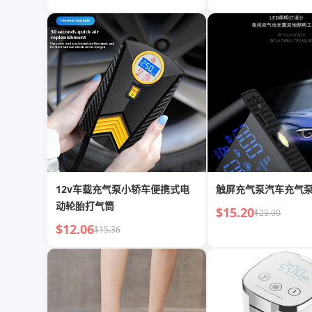
12v车载充气泵小轿车便携式电
触屏充气泵汽车充气泵
动轮胎打气筒
$15.20
$25.00
$12.06
$15.36