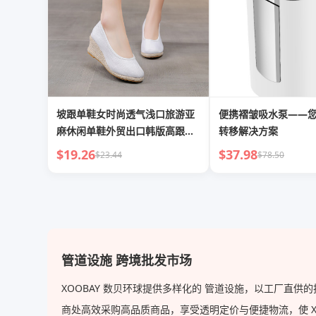
坡跟单鞋女时尚透气浅口旅游亚
便携褶皱吸水泵——
麻休闲单鞋外贸出口韩版高跟单
转移解决方案
鞋女
$19.26
$37.98
$23.44
$78.50
管道设施 跨境批发市场
XOOBAY 数贝环球提供多样化的 管道设施，以工厂直
商处高效采购高品质商品，享受透明定价与便捷物流，使 XOOB