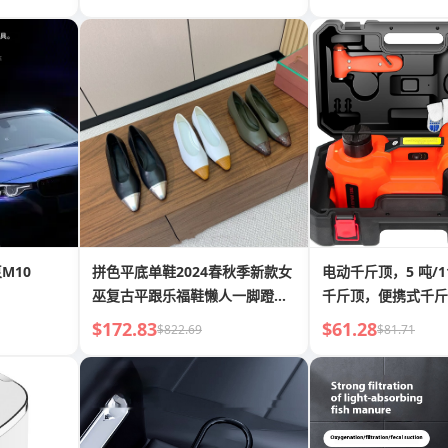
M10
拼色平底单鞋2024春秋季新款女
电动千斤顶，5 吨/1
巫复古平跟乐福鞋懒人一脚蹬鞋
千斤顶，便携式千斤
休闲
气泵和 LED 灯，适用
$172.83
$61.28
$822.69
$81.71
MPV 轿车换胎车