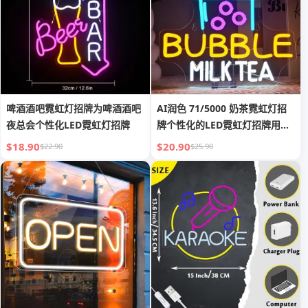
啤酒酒吧霓虹灯招牌为啤酒酒吧
AI润色 71/5000 奶茶霓虹灯招
夜总会个性化LED霓虹灯招牌
牌个性化的LED霓虹灯招牌用于
咖啡吧和茶馆
$18.90
$20.90
$22.90
$25.90