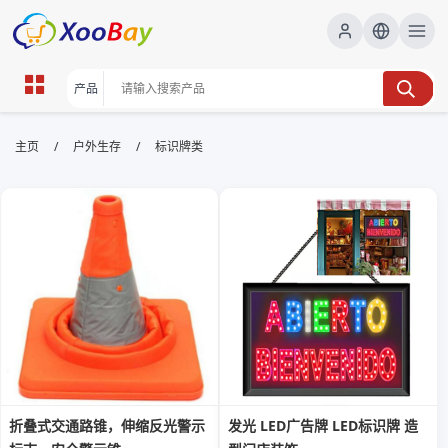
标识牌类 | XOOBAY B2B/B2C
/
/
主页
户外生存
标识牌类
Marketplace
标识牌,标牌制作,招牌设计,户外标识,不锈钢标识,
wholesale 标识牌类, XOOBAY
全面解读标识牌设计与制作要点提升辨识度。
折叠式交通路锥，伸缩反光警示
发光 LED广告牌 LED标识牌 造