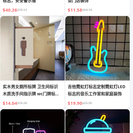
标志，安全警示锥
型门店装饰
$40.26
$11.58
$78.12
$64.74
实木男女厕所标牌 卫生间标识
吉他霓虹灯标志定制霓虹灯LED
木质洗手间指示牌 wc门牌标示
标志的音乐工作室和家庭装饰
贴
$14.04
$19.90
$76.38
$25.90