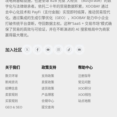
境电商基础设施，也是全球 B2B 先驱“大经贸”（Busytrade）的数
字化与法律继承者。依托二十年的贸易数据积累，XOOBAY 通过
去中心化技术和 PayFi（支付金融）实现即时结算，推动贸易现代
化。通过集成的生成引擎优化（GEO），XOOBAY 助力中小企业
打破传统平台垄断，夺回数据主权。这种“SaaS + 交易市场”模式确
保了贸易的高效与可验证，并在不断演进的 AI 搜索格局中为商家
赢得最大曝光。
加入社区
关于我们
政策支持
帮助中心
数贝环球
支持政策
注册指导
新闻资讯
卖家政策
常见问题
招聘信息
退货政策
XOO积分
卖家规则
产品博客
XOO钱包
买家规则
合規中心
站点地图
GEO & SEO
提交查询