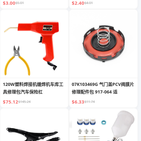
$3.00
$2.40
$5.01
$4.01
120W塑料焊接机缝焊机车库工
07K103469G 气门盖PCV阀膜片
具修理包汽车保险杠
修理配件包 917-064 适
$75.12
$6.33
$145.24
$11.74