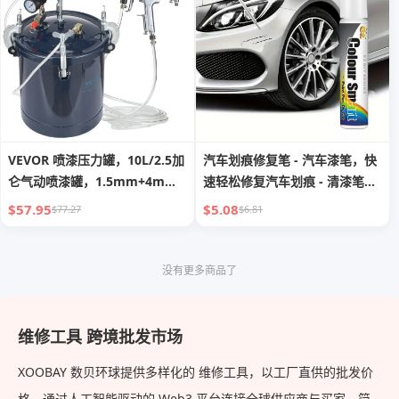
VEVOR 喷漆压力罐，10L/2.5加
汽车划痕修复笔 - 汽车漆笔，快
仑气动喷漆罐，1.5mm+4mm
速轻松修复汽车划痕 - 清漆笔可
两个喷嘴两个喷漆枪，最大
去除划痕
$57.95
$5.08
$77.27
$6.81
60PSI，适用于工业、家居装
饰、建筑、汽车喷漆
没有更多商品了
维修工具 跨境批发市场
XOOBAY 数贝环球提供多样化的 维修工具，以工厂直供的批发价
格，通过人工智能驱动的 Web3 平台连接全球供应商与买家，简