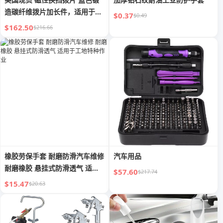
造碳纤维拨片加长件，适用于奥
$0.37
$0.49
迪 C8 Rs6 Rs7 A6 A7 S6 S7
$162.50
$216.66
橡胶劳保手套 耐磨防滑汽车维修
汽车用品
耐磨橡胶 悬挂式防滑透气 适用
$57.60
$217.74
于工地特种作业
$15.47
$20.63