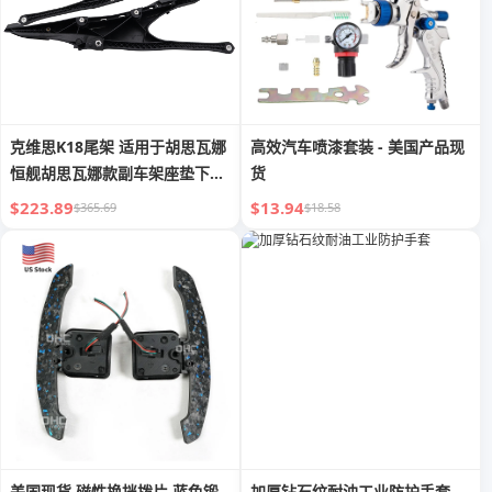
克维思K18尾架 适用于胡思瓦娜
高效汽车喷漆套装 - 美国产品现
恒舰胡思瓦娜款副车架座垫下支
货
撑架
$223.89
$13.94
$365.69
$18.58
美国现货 磁性换挡拨片 蓝色锻
加厚钻石纹耐油工业防护手套