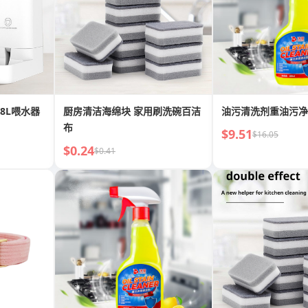
8L喂水器
厨房清洁海绵块 家用刷洗碗百洁
油污清洗剂重油污净
布
$9.51
$16.05
$0.24
$0.41