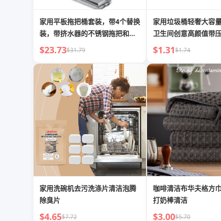
家用平板拖把桶套装，带4个替换
家用垃圾桶轻奢大容
装，带挤水器的不锈钢拖把和水
卫生间创意高颜值带
桶
$23.73
$1.31
$31.79
$1.74
家用洗碗机去污洗涤片清洁泡腾
咖啡清洁布华夫格方
除臭片
打奶棒清洁
$4.65
$3.00
$7.72
$5.70