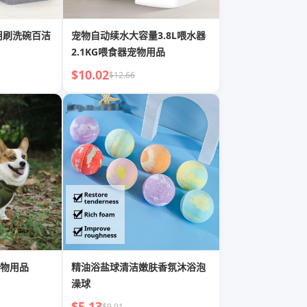
用刷洗碗百洁
宠物自动续水大容量3.8L喂水器
2.1KG喂食器宠物用品
$10.02
$12.66
物用品
精油浴盐球清洁嫩肤香氛沐浴泡
澡球
$5.13
$9.91