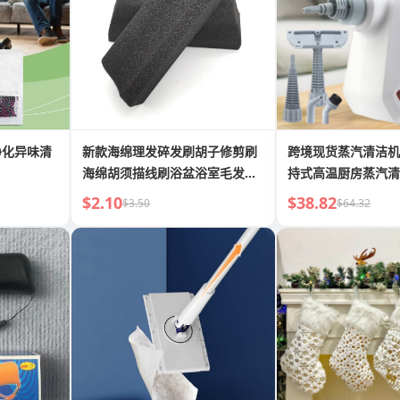
净化异味清
新款海绵理发碎发刷胡子修剪刷
跨境现货蒸汽清洁机
海绵胡须描线刷浴盆浴室毛发清
持式高温厨房蒸汽清
理刷
锁
$2.10
$38.82
$3.50
$64.32