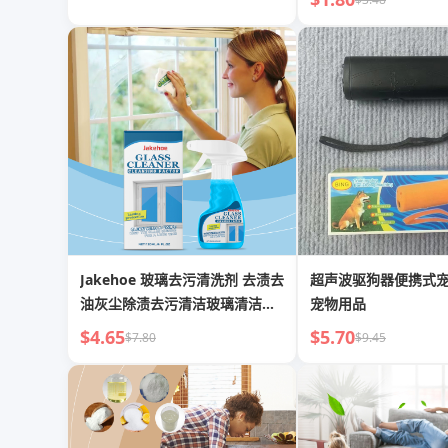
Jakehoe 玻璃去污清洗剂 去渍去
超声波驱狗器便携式
油灰尘除渍去污清洁玻璃清洁喷
宠物用品
雾
$4.65
$5.70
$7.80
$9.45