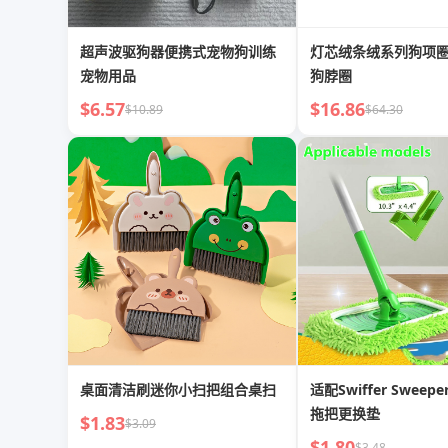
超声波驱狗器便携式宠物狗训练
灯芯绒条绒系列狗项
宠物用品
狗脖圈
$6.57
$16.86
$10.89
$64.30
桌面清洁刷迷你小扫把组合桌扫
适配Swiffer Sweep
拖把更换垫
$1.83
$3.09
$1.80
$3.48