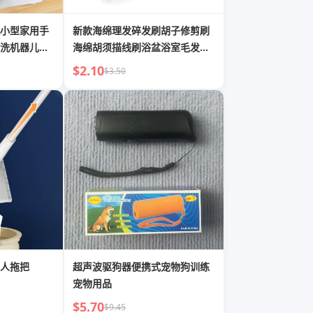
小型家用手
新款海绵理发碎发刷胡子修剪刷
洗机器儿童
海绵胡须描线刷浴盆浴室毛发清
理刷
$2.10
$3.50
人拖把
超声波驱狗器便携式宠物狗训练
宠物用品
$5.70
$9.45