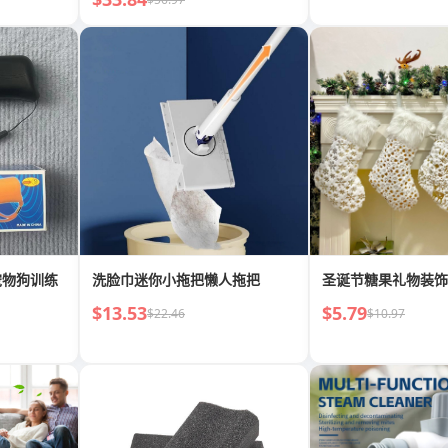
宠物狗训练
洗脸巾迷你小拖把懒人拖把
圣诞节糖果礼物装饰
$13.53
$5.79
$22.46
$10.97