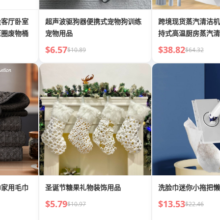
量客厅卧室
超声波驱狗器便携式宠物狗训练
跨境现货蒸汽清洁机
压圈废物桶
宠物用品
持式高温厨房蒸汽清
锁
$6.57
$38.82
$10.89
$64.32
巾家用毛巾
圣诞节糖果礼物装饰用品
洗脸巾迷你小拖把懒
$5.79
$13.53
$10.97
$22.46