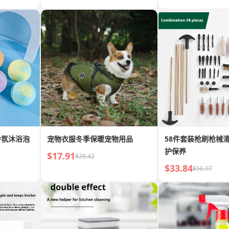
香氛沐浴泡
宠物衣服冬季保暖宠物用品
58件套装枪刷枪械
护保养
$17.91
$28.42
$33.84
$56.97