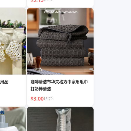
用品
咖啡清洁布华夫格方巾家用毛巾
打奶棒清洁
$3.00
$5.70