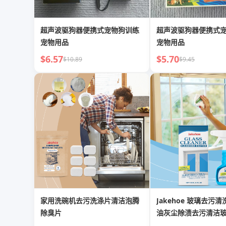
超声波驱狗器便携式宠物狗训练
超声波驱狗器便携式
宠物用品
宠物用品
$6.57
$5.70
$10.89
$9.45
家用洗碗机去污洗涤片清洁泡腾
Jakehoe 玻璃去污
除臭片
油灰尘除渍去污清洁
雾