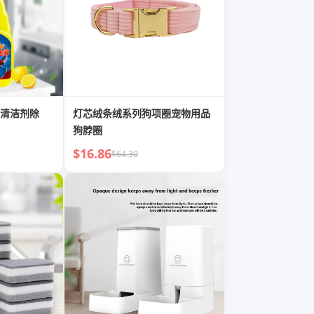
清洁剂除
灯芯绒条绒系列狗项圈宠物用品
狗脖圈
$16.86
$64.30