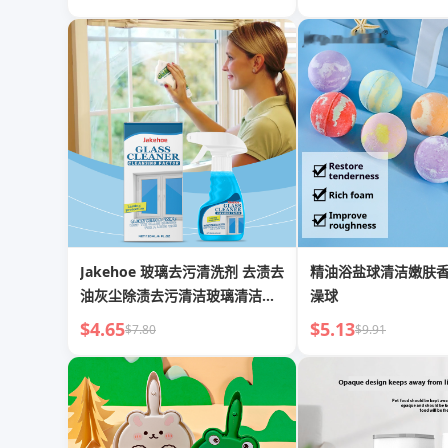
Jakehoe 玻璃去污清洗剂 去渍去
精油浴盐球清洁嫩肤
油灰尘除渍去污清洁玻璃清洁喷
澡球
雾
$4.65
$5.13
$7.80
$9.91