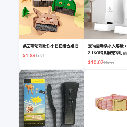
桌面清洁刷迷你小扫把组合桌扫
宠物自动续水大容量3.
2.1KG喂食器宠物用品
$1.83
$3.09
$10.02
$12.66