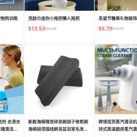
宠物狗训练
洗脸巾迷你小拖把懒人拖把
圣诞节糖果礼物装饰
$13.53
$5.79
$22.46
$10.97
清洗剂 去渍去
新款海绵理发碎发刷胡子修剪刷
跨境现货蒸汽清洁机
玻璃清洁喷
海绵胡须描线刷浴盆浴室毛发清
持式高温厨房蒸汽清
理刷
锁