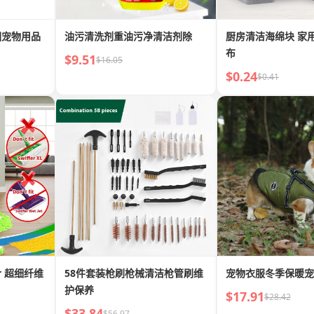
圈宠物用品
油污清洗剂重油污净清洁剂除
厨房清洁海绵块 家
布
$9.51
$16.05
$0.24
$0.41
er 超细纤维
58件套装枪刷枪械清洁枪管刷维
宠物衣服冬季保暖宠
护保养
$17.91
$28.42
$33.84
$56.97