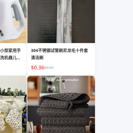
小型家用手
304不锈钢试管刷尼龙毛十件套
洗机器儿童
清洁刷
$0.36
$0.60