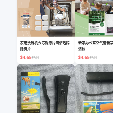
家用洗碗机去污洗涤片清洁泡腾
新家办公室空气清新
除臭片
洁粒
$4.65
$4.65
$7.72
$7.72