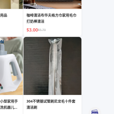
用品
咖啡清洁布华夫格方巾家用毛巾
打奶棒清洁
$3.00
$5.70
小型家用手
304不锈钢试管刷尼龙毛十件套
洗机器儿童
清洁刷