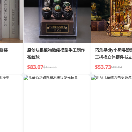
立拼装
原创块根植物微缩模型手工制作
巧乐星diy小屋寻迹
布纹球
工拼插立体摆件书立
物
$83.07
$53.73
$137.35
$88.84