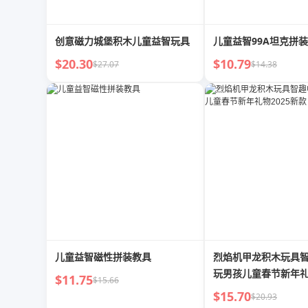
创意磁力城堡积木儿童益智玩具
儿童益智99A坦克拼
$20.30
$10.79
$27.07
$14.38
儿童益智磁性拼装教具
烈焰机甲龙积木玩具
玩男孩儿童春节新年礼物
$11.75
$15.66
款
$15.70
$20.93