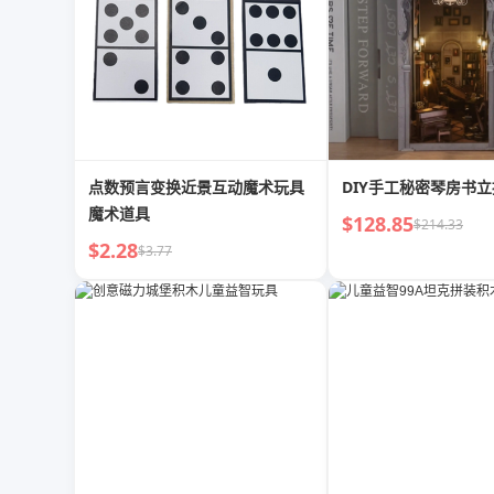
点数预言变换近景互动魔术玩具
DIY手工秘密琴房书
魔术道具
$128.85
$214.33
$2.28
$3.77