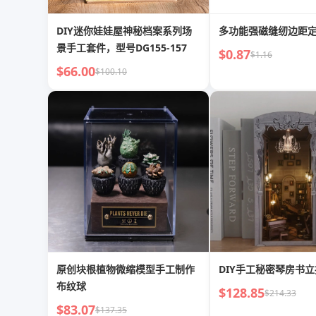
DIY迷你娃娃屋神秘档案系列场
多功能强磁缝纫边距
景手工套件，型号DG155-157
$0.87
$1.16
$66.00
$100.10
原创块根植物微缩模型手工制作
DIY手工秘密琴房书
布纹球
$128.85
$214.33
$83.07
$137.35