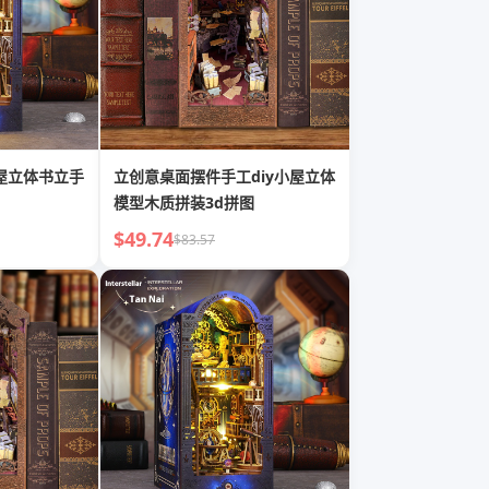
小屋立体书立手
立创意桌面摆件手工diy小屋立体
模型木质拼装3d拼图
$49.74
$83.57