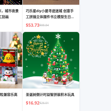
市，城市夜景
巧乐星diy小屋寻迹迷城 创意手
工刮画
工拼插立体摆件书立模型生日礼
物
$53.73
$88.84
粒兼容乐高
圣诞树倒计时益智拼装积木玩具
$16.92
$26.01