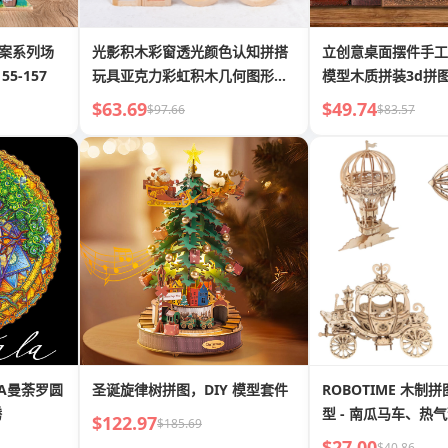
档案系列场
光影积木彩窗透光颜色认知拼搭
立创意桌面摆件手工
5-157
玩具亚克力彩虹积木几何图形教
模型木质拼装3d拼
具
$63.69
$49.74
$97.66
$83.57
LA曼荼罗圆
圣诞旋律树拼图，DIY 模型套件
ROBOTIME 木制拼
腾
型 - 南瓜马车、热
$122.97
$185.69
留声机
$27.00
$40.86