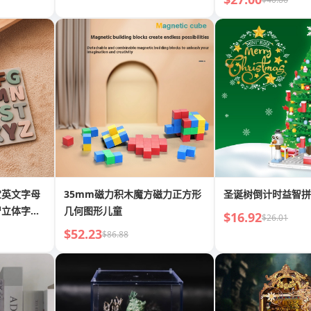
宝英文字母
35mm磁力积木魔方磁力正方形
圣诞树倒计时益智拼
智立体字母
几何图形儿童
$16.92
$26.01
$52.23
$86.88