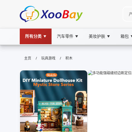
所有分类
汽车零件
美妆护肤
箱包
▼
▼
▼
积木 | XOOBAY B2B/B2C Market
/
/
主页
玩具游戏
积木
积木,玩具,搭建, wholesale 积木, XOOBAY
积木相关产品购买指南搭建玩法及安全提示点