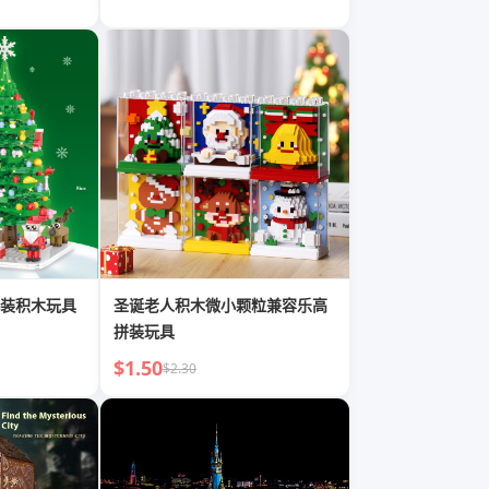
装积木玩具
圣诞老人积木微小颗粒兼容乐高
拼装玩具
$1.50
$2.30