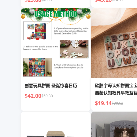
创意玩具拼图 圣诞惊喜日历
硅胶字母认知拼图宝
启蒙认知教具早教益
$42.00
$69.30
拼图
$19.14
$30.63