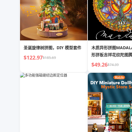
圣诞旋律树拼图，DIY 模型套件
木质异形拼图MADA
形拼板吉祥花纹陀图
$122.97
$185.69
$49.26
$74.39