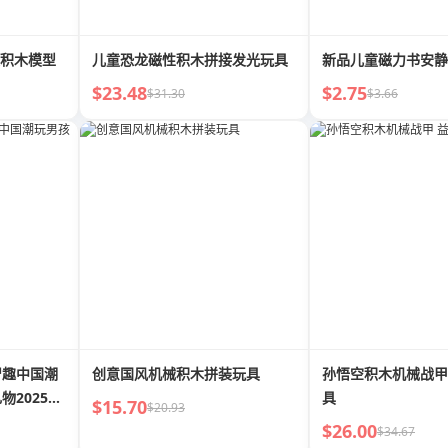
装积木模型
儿童恐龙磁性积木拼接发光玩具
新品儿童磁力书安静
$23.48
$2.75
$31.30
$3.66
智趣中国潮
创意国风机械积木拼装玩具
孙悟空积木机械战甲
2025新
具
$15.70
$20.93
$26.00
$34.67