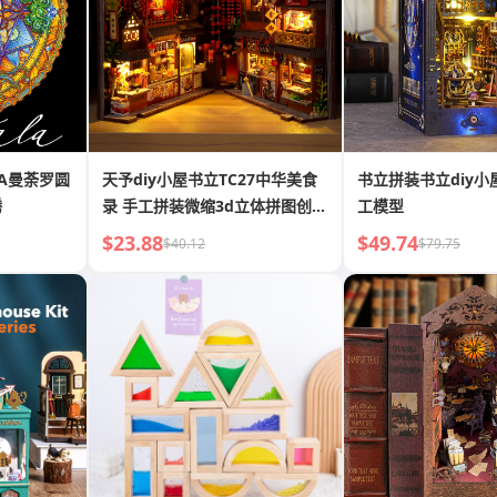
LA曼荼罗圆
天予diy小屋书立TC27中华美食
书立拼装书立diy
腾
录 手工拼装微缩3d立体拼图创意
工模型
礼物
$23.88
$49.74
$40.12
$79.75