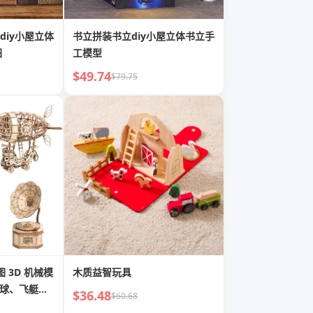
diy小屋立体
书立拼装书立diy小屋立体书立手
图
工模型
$49.74
$79.75
图 3D 机械模
木质益智玩具
气球、飞艇、
$36.48
$60.68