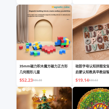
35mm磁力积木魔方磁力正方形
硅胶字母认知拼图宝
几何图形儿童
启蒙认知教具早教益
拼图
$52.23
$19.14
$86.88
$30.63