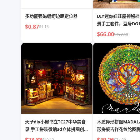
多功能强磁缝纫边距定位器
DIY迷你娃娃屋神秘
景手工套件，型号DG15
$0.87
$1.16
$66.00
$100.10
天予diy小屋书立TC27中华美食
木质异形拼图MADA
录 手工拼装微缩3d立体拼图创意
形拼板吉祥花纹陀图
礼物
$23.88
$49.26
$40.12
$74.39