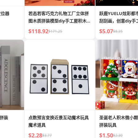
定位器
若态若客巧克力礼物工厂立体拼
跃鹿YUELU炫彩都
图木质拼装模型diy手工屋积木玩
刮刮画，创意diy手
具
$118.92
$5.07
$171.25
$8.35
立拼装
点数预言变换近景互动魔术玩具
圣诞老人积木微小颗
魔术道具
拼装玩具
$2.28
$1.50
$3.77
$2.30