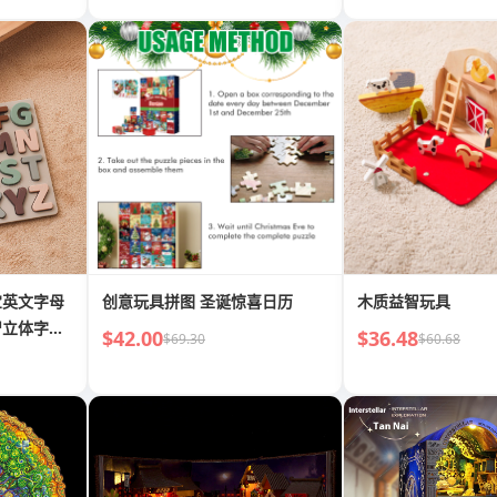
宝英文字母
创意玩具拼图 圣诞惊喜日历
木质益智玩具
智立体字母
$42.00
$36.48
$69.30
$60.68