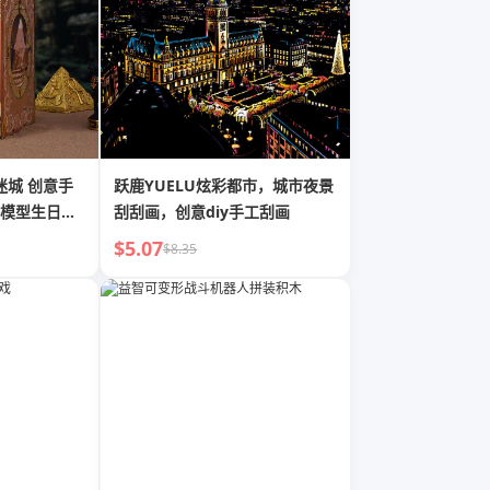
迷城 创意手
跃鹿YUELU炫彩都市，城市夜景
模型生日礼
刮刮画，创意diy手工刮画
$5.07
$8.35