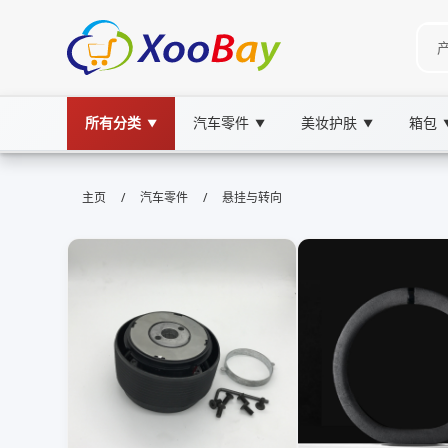
所有分类
汽车零件
美妆护肤
箱包
▼
▼
▼
悬挂与转向 | XOOBAY B2B/B2C Ma
/
/
主页
汽车零件
悬挂与转向
悬挂系统,转向系统,汽车底盘, wholesale 悬挂与
概述悬挂与转向原理故障诊断要点维护与保养