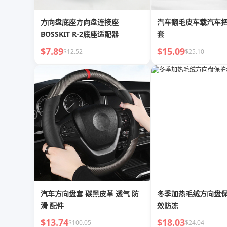
方向盘底座方向盘连接座
汽车翻毛皮车载汽车
BOSSKIT R-2底座适配器
套
$7.89
$15.09
$12.52
$25.10
汽车方向盘套 碳黑皮革 透气 防
冬季加热毛绒方向盘
滑 配件
效防冻
$13.74
$18.03
$100.05
$24.04