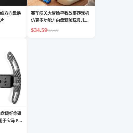
维方向盘换
赛车闯关大冒险早教故事游戏机
片
仿真多功能方向盘驾驶玩具儿童
益智
$34.59
$56.50
向盘碳纤维磁
于宝马 F30
6 F22 F90