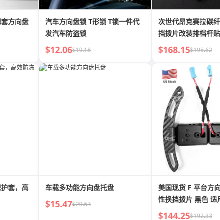
把套方向盘
汽车方向盘锁 T形锁 T锁一件代
次世代昂克赛拉碳纤
发汽车防盗锁
挡拨片改装排档杆贴
$12.06
$168.15
$19.18
$195.62
保护套，高
车载多功能方向盘托盘
美国现货 F 平台方
性换挡拨片 黑色 适用
$15.47
$20.63
F80 M4 F82 F32 F3
$144.25
$192.33