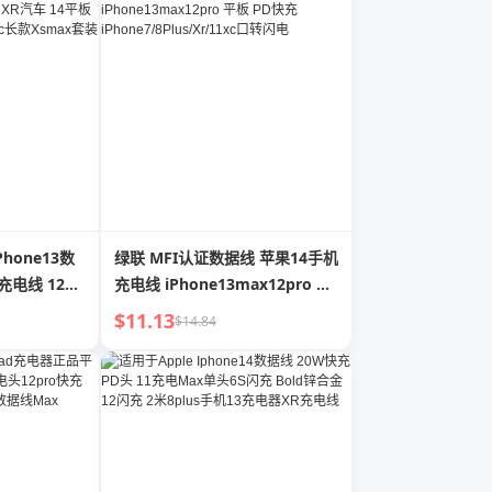
hone13数
绿联 MFI认证数据线 苹果14手机
o充电线 12手
充电线 iPhone13max12pro 平
Pad插头 8充
板 PD快充
$11.13
$14.84
smax套装
iPhone7/8Plus/Xr/11xc口转闪
电