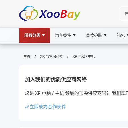
所有分类
汽车零件
美妆护肤
箱包
▼
▼
▼
XR 电脑 / 主机 | XOOBAY B2B/B2C
/
/
主页
XR 与空间科技
XR 电脑 / 主机
XR电脑,主机,游戏体验, wholesale XR 电脑 / 
提供XR电脑主机高性能评测与选购建议全景
加入我们的优质供应商网络
您是 XR 电脑 / 主机 领域的顶尖供应商吗？ 我
立即成为合作伙伴