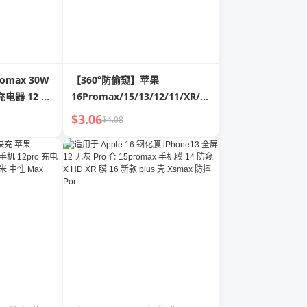
omax 30W
【360°防偷窥】苹果
充电器 12 数
16Promax/15/13/12/11/XR/X
 X 手机 20W
全屏钢化膜，14plus防窥膜，新
$3.06
$4.08
Xs 充电孔
到货，抗蓝光，防摔