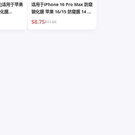
膜]适用于苹果
适用于iPhone 16 Pro Max 防窥
钢化膜
钢化膜 苹果 16/15 防窥膜 14 手
16pro手机膜
机膜 13 隐私 12 新款 11 膜 plus
$8.75
$11.66
lus防窥XR
全屏覆盖 防窥屏 PM 阻挡 XR