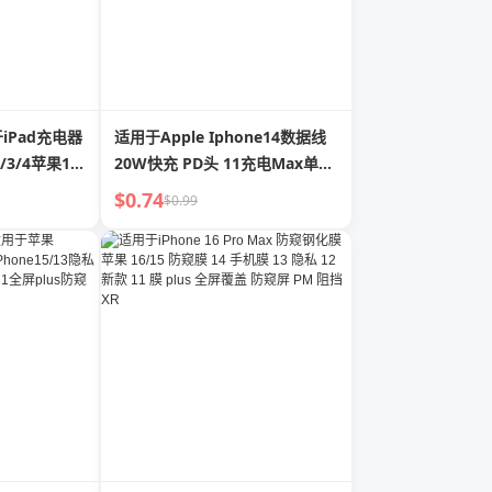
于iPad充电器
适用于Apple Iphone14数据线
/3/4苹果13
20W快充 PD头 11充电Max单头
hone11手机
6S闪充 Bold锌合金 12闪充 2米
$0.74
$0.99
x
8plus手机13充电器XR充电线