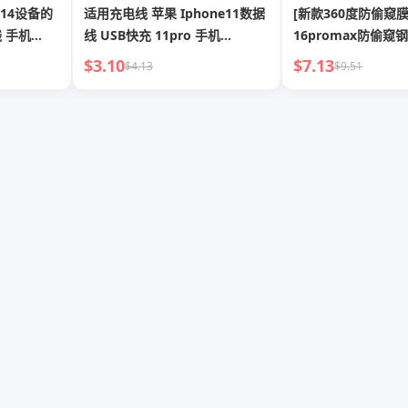
e 14设备的
适用充电线 苹果 Iphone11数据
[新款360度防偷窥
线 手机
线 USB快充 11pro 手机
16promax防偷窥
 12快充
13promax 充电插头 14pro 短
iPhone15/13隐私
$3.10
$7.13
$4.13
$9.51
ad专用8P
款 14plus 长款2米 手机 XR 充电
14新款12膜11全屏p
线