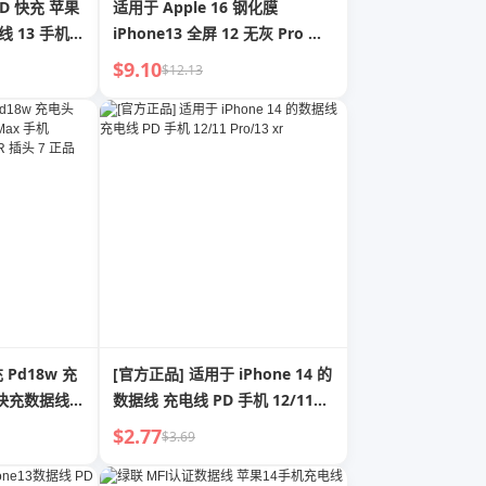
D 快充 苹果
适用于 Apple 16 钢化膜
线 13 手机
iPhone13 全屏 12 无灰 Pro 仓
充 iPad 平
15promax 手机膜 14 防窥 X
$9.10
$12.13
HD XR 膜 16 新款 plus 壳
Xsmax 防摔 Por
 Pd18w 充
[官方正品] 适用于 iPhone 14 的
o 快充数据线
数据线 充电线 PD 手机 12/11
1 一套 Xs 中
Pro/13 xr
$2.77
$3.69
8Plus 平板单