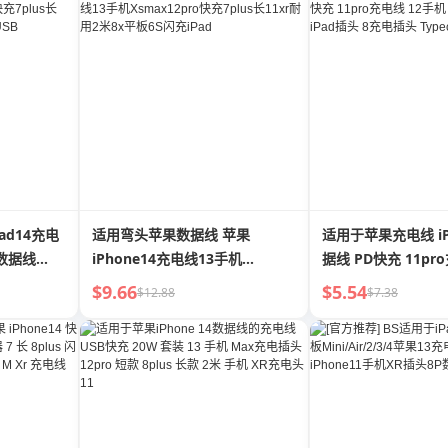
ad14充电
适用弯头苹果数据线 苹果
适用于苹果充电线 iP
x数据线
iPhone14充电线13手机
据线 PD快充 11pr
1xr耐用2米
Xsmax12pro快充7plus长11xr
机 XR汽车 14平板 i
$9.66
$5.54
$12.88
$7.38
耐用2米8x平板6S闪充iPad
电插头 Typec长款X