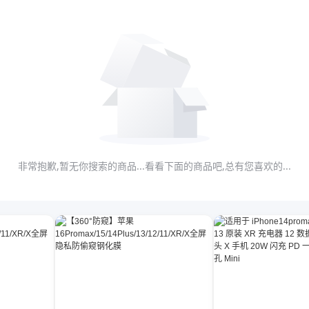
非常抱歉,暂无你搜索的商品...看看下面的商品吧,总有您喜欢的...