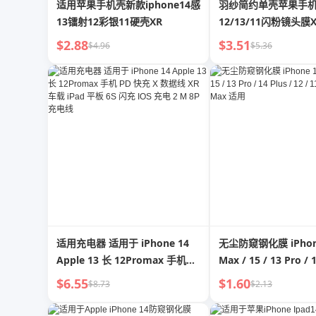
适用苹果手机壳新款iphone14感
羽纱简约单壳苹果手
13镭射12彩银11硬壳XR
12/13/11闪粉镜头膜X
潮12
$2.88
$3.51
$4.96
$5.36
适用充电器 适用于 iPhone 14
无尘防窥钢化膜 iPhone
Apple 13 长 12Promax 手机
Max / 15 / 13 Pro / 1
PD 快充 X 数据线 XR 车载 iPad
12 / 11 / X / XR / 
$6.55
$1.60
$8.73
$2.13
平板 6S 闪充 IOS 充电 2 M 8P
充电线