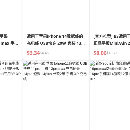
于苹果
适用于苹果iPhone 14数据线的
[官方推荐] BS适用
romax 手机
充电线 USB快充 20W 套装 13
正品平板Mini/Air/2
s 闪充
手机 Max充电插头 12pro 短款
充电头12pro快充iP
$3.34
$8.06
$4.45
$10.75
 2 M Xr
8plus 长款 2米 手机 XR充电头
XR插头8P数据线Ma
11