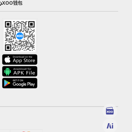
心
XOO钱包