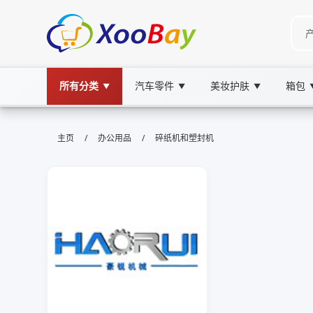
所有分类
汽车零件
美妆护肤
箱包
▼
▼
▼
碎纸机和塑封机 | XOOBAY B2B/B2C
/
/
主页
办公用品
碎纸机和塑封机
碎纸机,塑封机,办公设备, wholesale 碎纸机和塑
本页聚焦碎纸机与塑封机选购要点及使用技巧