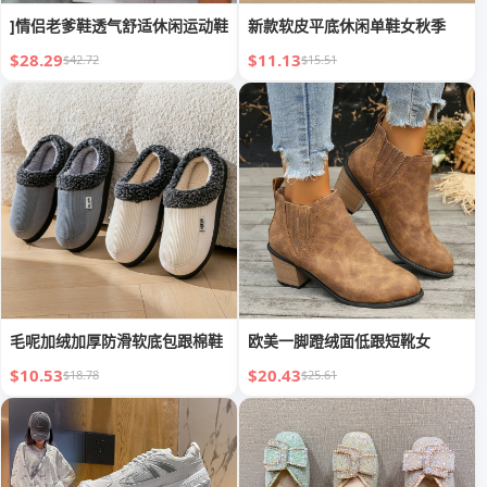
]情侣老爹鞋透气舒适休闲运动鞋
新款软皮平底休闲单鞋女秋季
$28.29
$11.13
$42.72
$15.51
毛呢加绒加厚防滑软底包跟棉鞋
欧美一脚蹬绒面低跟短靴女
$10.53
$20.43
$18.78
$25.61