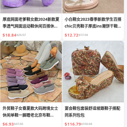
厚底网面老爹鞋女款2024新款夏
小白鞋女2023春季新款学生百搭
季透气网面运动鞋休闲百搭休闲
chic贝壳鞋子厚底ins潮饼干鞋板
鞋
鞋
$18.84
$12.72
$26.57
$17.94
外贸鞋子女春夏款大码跨境女士
宴会鞋包套装舒适坡跟鞋子搭配
休闲单鞋一脚蹬老北京布鞋
同系列包包
TEMU代贴
$6.93
$116.79
$37.65
$158.84