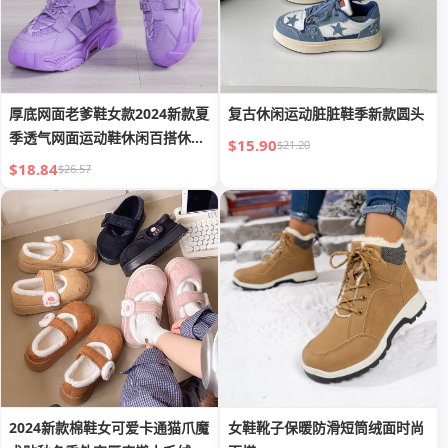
厚底网面老爹鞋女款2024新款夏
复古休闲运动脏脏鞋季新款圆头
季透气网面运动鞋休闲百搭休闲
$15.90
$21.20
鞋
$18.84
$26.57
2024新款棉鞋女可爱卡通猫爪魔
女鞋靴子保暖防滑短筒绒面时尚