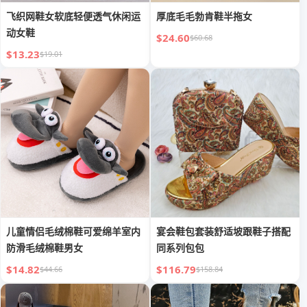
飞织网鞋女软底轻便透气休闲运
厚底毛毛勃肯鞋半拖女
动女鞋
$24.60
$60.68
$13.23
$19.01
儿童情侣毛绒棉鞋可爱绵羊室内
宴会鞋包套装舒适坡跟鞋子搭配
防滑毛绒棉鞋男女
同系列包包
$14.82
$116.79
$44.66
$158.84