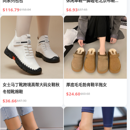
同系列包包
休闲单鞋一脚蹬老北京布鞋
TEMU代贴
$116.79
$6.93
$158.84
$37.65
女士马丁靴跨境高帮大码女鞋秋
厚底毛毛勃肯鞋半拖女
冬短靴棉鞋
$24.60
$60.68
$36.66
$47.30