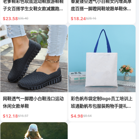
老爹鞋彩色软底运动鞋旅游鞋鞋
春夏镂空透气小白鞋女内增高厚
子女百搭学生女鞋女款减震跑步
底百搭一脚蹬网鞋坡跟单鞋休闲
鞋布
女鞋
$23.58
$18.24
$36.40
$28.16
网鞋透气一脚蹬小白鞋浅口运动
彩色帆布袋定制logo员工培训上
休闲女款单鞋
班通勤帆布包服装购物手提礼品
袋
$12.18
$4.98
$16.37
$8.64