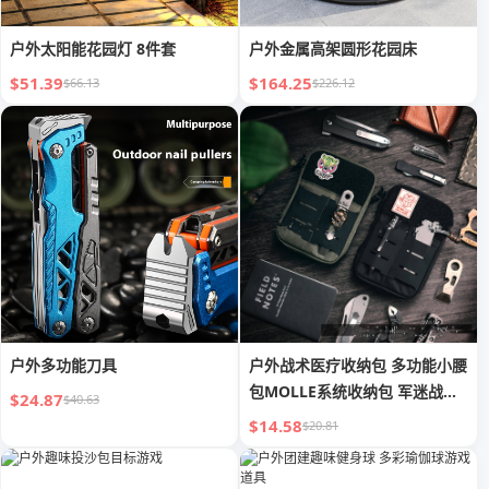
户外太阳能花园灯 8件套
户外金属高架圆形花园床
$51.39
$164.25
$66.13
$226.12
户外多功能刀具
户外战术医疗收纳包 多功能小腰
包MOLLE系统收纳包 军迷战术
$24.87
$40.63
工具
$14.58
$20.81