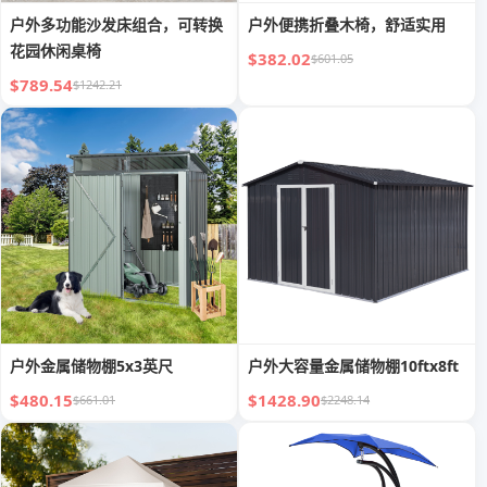
户外多功能沙发床组合，可转换
户外便携折叠木椅，舒适实用
花园休闲桌椅
$382.02
$601.05
$789.54
$1242.21
户外金属储物棚5x3英尺
户外大容量金属储物棚10ftx8ft
$480.15
$1428.90
$661.01
$2248.14