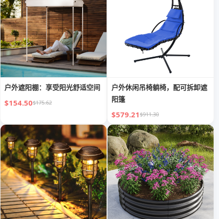
户外遮阳棚：享受阳光舒适空间
户外休闲吊椅躺椅，配可拆卸遮
阳篷
$154.50
$175.62
$579.21
$911.30