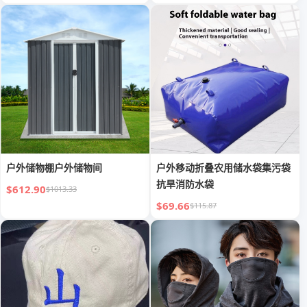
户外储物棚户外储物间
户外移动折叠农用储水袋集污袋
抗旱消防水袋
$612.90
$1013.33
$69.66
$115.87