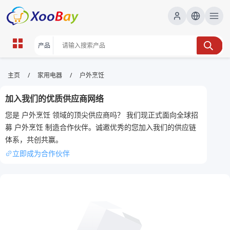
户外烹饪 | XOOBAY B2B/B2C
/
/
主页
家用电器
户外烹饪
Marketplace
加入我们的优质供应商网络
户外烹饪,露营美食,野外烹饪技巧, wholesale 户外烹饪,
您是 户外烹饪 领域的顶尖供应商吗？ 我们现正式面向全球招
XOOBAY
募 户外烹饪 制造合作伙伴。诚邀优秀的您加入我们的供应链
户外烹饪技巧露营美食与装备指南实用大全汇
体系，共创共赢。
立即成为合作伙伴