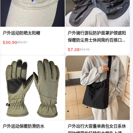
户外运动防晒太阳帽
户外骑行游玩防护面罩护颈遮阳
保暖防尘男士休闲简约百搭口罩
$30.90
$53.67
帽子
$7.38
$12.16
户外运动保暖防滑防水
户外出行大容量单肩包女日系休