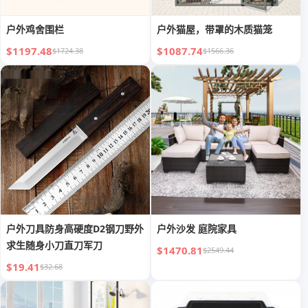
户外鸡舍围栏
户外猫屋，带罩的木质猫笼
$1197.48
$1087.74
$1724.38
$1566.36
户外刀具防身高硬度D2钢刀野外
户外沙发 庭院家具
求生随身小刀直刀军刀
$1470.81
$2549.44
$19.41
$32.68