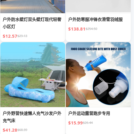
户外防水壁灯双头壁灯现代轻奢
户外防寒服冲锋衣滑雪羽绒服
小区灯
$138.81
$254.50
$12.57
$29.13
户外野营快速懒人充气沙发户外
户外运动露营跑步专用
充气床
$15.99
$26.44
$41.28
$68.39