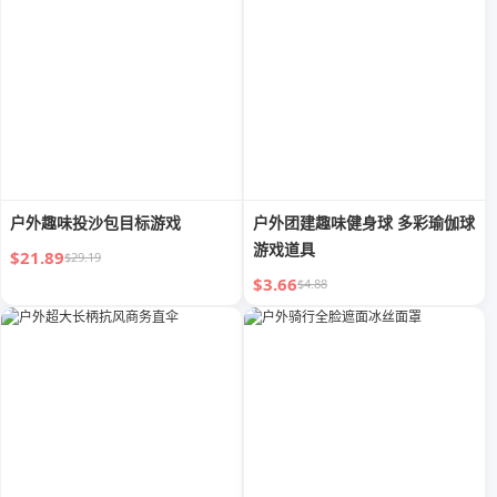
户外趣味投沙包目标游戏
户外团建趣味健身球 多彩瑜伽球
游戏道具
$21.89
$29.19
$3.66
$4.88