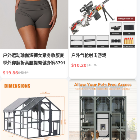
户外运动瑜伽短裤女紧身收腹夏
户外气枪射击游戏
季外穿翻折高腰提臀健身裤8791
$10.20
$16.36
$19.86
$42.64