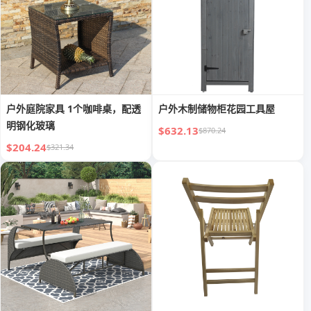
户外庭院家具 1个咖啡桌，配透
户外木制储物柜花园工具屋
明钢化玻璃
$632.13
$870.24
$204.24
$321.34