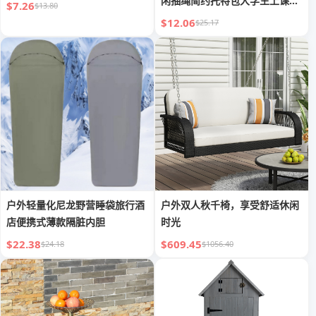
闲抽绳简约托特包大学生上课斜
$7.26
$13.80
挎包
$12.06
$25.17
户外轻量化尼龙野营睡袋旅行酒
户外双人秋千椅，享受舒适休闲
店便携式薄款隔脏内胆
时光
$22.38
$609.45
$24.18
$1056.40