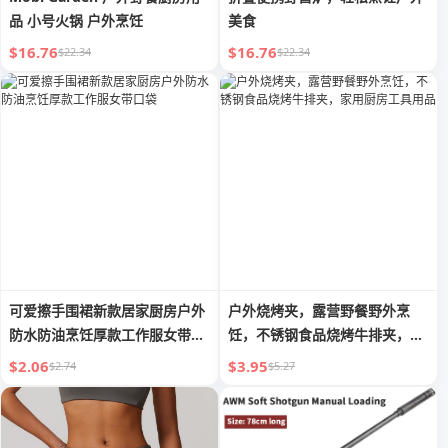
品 小号火锅 户外烹饪
美食
$16.76
$16.76
$22.34
$22.34
可爱擦手围裙新款居家厨房户外
户外烧烤夹，露营野餐野外烹
防水防油烹饪厚款工作服女带口
饪，不锈钢食品烧烤牛排夹，家
袋
用厨房工具用品
$2.06
$3.95
$2.74
$5.27