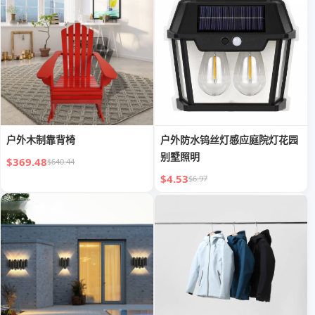
户外木制靠背椅
户外防水钨丝灯感应庭院灯花园
别墅照明
$369.48
$640.44
$4.53
$6.97