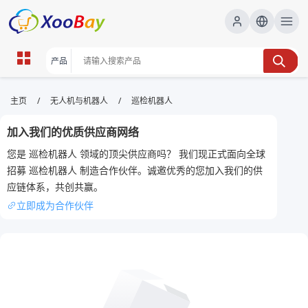
巡检机器人 | XOOBAY B2B/B2C
/
/
主页
无人机与机器人
巡检机器人
Marketplace
加入我们的优质供应商网络
巡检机器人,自动化巡检,工业运维, wholesale 巡检机器
您是 巡检机器人 领域的顶尖供应商吗？ 我们现正式面向全球
人, XOOBAY
招募 巡检机器人 制造合作伙伴。诚邀优秀的您加入我们的供
智能巡检机器人提升运维效率与安全监控能力
应链体系，共创共赢。
立即成为合作伙伴