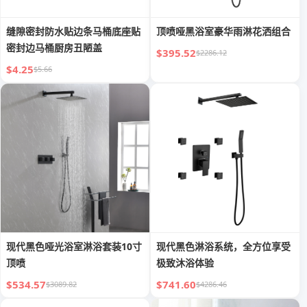
缝隙密封防水贴边条马桶底座贴
顶喷哑黑浴室豪华雨淋花洒组合
密封边马桶厨房丑陋盖
$395.52
$2286.12
$4.25
$5.66
现代黑色哑光浴室淋浴套装10寸
现代黑色淋浴系统，全方位享受
顶喷
极致沐浴体验
$534.57
$741.60
$3089.82
$4286.46