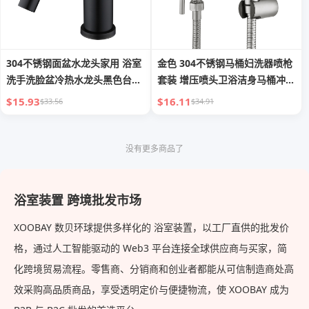
304不锈钢面盆水龙头家用 浴室
金色 304不锈钢马桶妇洗器喷枪
洗手洗脸盆冷热水龙头黑色台盆
套装 增压喷头卫浴洁身马桶冲洗
龙头
器
$15.93
$16.11
$33.56
$34.91
没有更多商品了
浴室装置 跨境批发市场
XOOBAY 数贝环球提供多样化的 浴室装置，以工厂直供的批发价
格，通过人工智能驱动的 Web3 平台连接全球供应商与买家，简
化跨境贸易流程。零售商、分销商和创业者都能从可信制造商处高
效采购高品质商品，享受透明定价与便捷物流，使 XOOBAY 成为