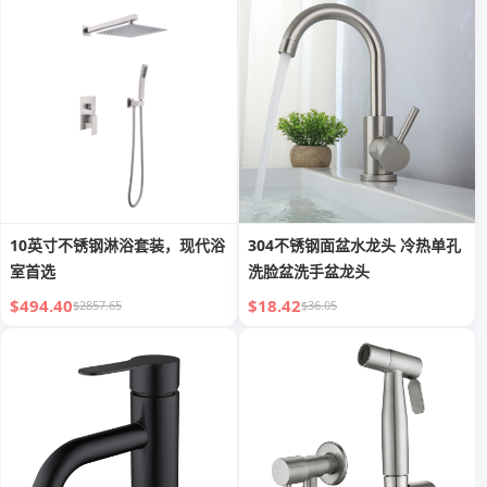
10英寸不锈钢淋浴套装，现代浴
304不锈钢面盆水龙头 冷热单孔
室首选
洗脸盆洗手盆龙头
$494.40
$18.42
$2857.65
$36.05