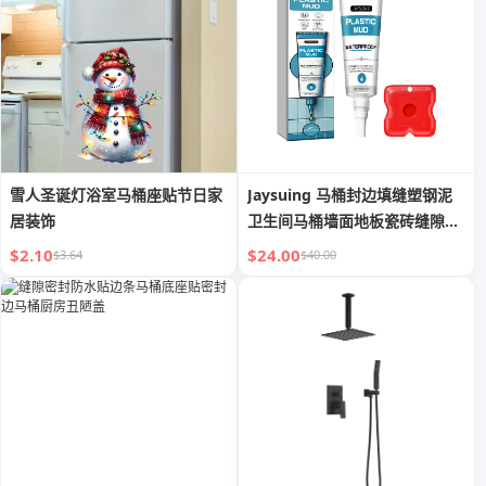
雪人圣诞灯浴室马桶座贴节日家
Jaysuing 马桶封边填缝塑钢泥
居装饰
卫生间马桶墙面地板瓷砖缝隙修
补剂
$2.10
$24.00
$3.64
$40.00