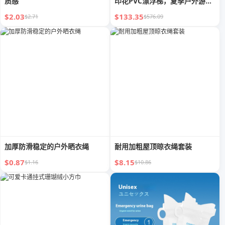
质感
印花PVC漂浮梯，夏季户外游泳
必备
$2.03
$133.35
$2.71
$576.09
加厚防滑稳定的户外晒衣绳
耐用加粗屋顶晾衣绳套装
$0.87
$8.15
$1.16
$10.86