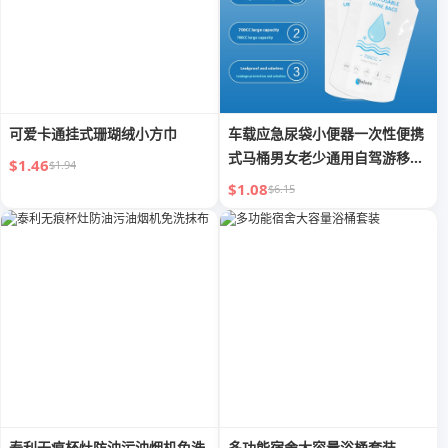
可爱卡通挂式珊瑚绒小方巾
车载应急尿袋小便器一次性便携
式马桶男女老少通用自驾游移动
$1.46
$1.94
厕所
$1.08
$6.15
泰利无痕杯灶防油污油烟机免洗
多功能宿舍大容量浴桶套装