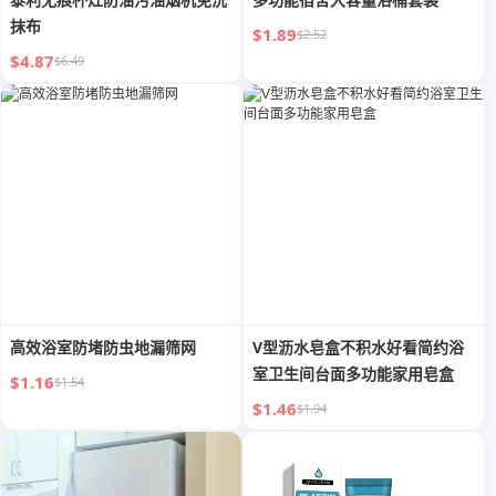
抹布
$1.89
$2.52
$4.87
$6.49
高效浴室防堵防虫地漏筛网
V型沥水皂盒不积水好看简约浴
室卫生间台面多功能家用皂盒
$1.16
$1.54
$1.46
$1.94