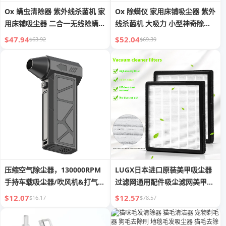
Ox 螨虫清除器 紫外线杀菌机 家
Ox 除螨仪 家用床铺吸尘器 紫外
用床铺吸尘器 二合一无线除螨便
线杀菌机 大吸力 小型神奇除螨
捷小工具
产品 沙发
$47.94
$52.04
$63.92
$69.39
压缩空气除尘器，130000RPM
LUGX日本进口原装美甲吸尘器
手持车载吸尘器/吹风机&打气
过滤网通用配件吸尘滤网美甲工
筒，4档可调电动空气除尘器 键
具
$12.07
$12.57
$16.17
$78.57
盘除尘器带LED灯-吹风机