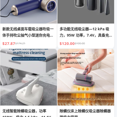
新款无线桌面车载吸尘器吹吸一
多功能无线吸尘器—12 kPa 吸
体手持吹尘抽气小型迷你充电吸
力，95W 功率，7.4V，具备充
尘器
气、吹气与露营灯功能
$27.87
$120.00
$174.21
$100.00
无线智能除螨吸尘器，功率
除螨仪床上除螨仪吸尘器除螨器