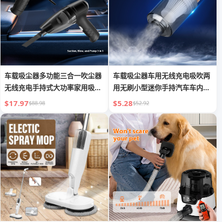
车载吸尘器多功能三合一吹尘器
车载吸尘器车用无线充电吸吹两
无线充电手持式大功率家用吸尘
用无刷小型迷你手持汽车车内大
器
功率
$17.97
$5.28
$88.98
$52.92