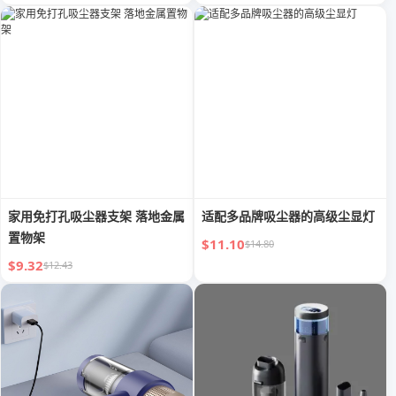
家用免打孔吸尘器支架 落地金属
适配多品牌吸尘器的高级尘显灯
置物架
$11.10
$14.80
$9.32
$12.43