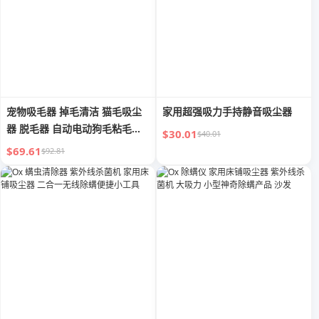
宠物吸毛器 掉毛清洁 猫毛吸尘
家用超强吸力手持静音吸尘器
器 脱毛器 自动电动狗毛粘毛好
$30.01
$40.01
用小工具
$69.61
$92.81