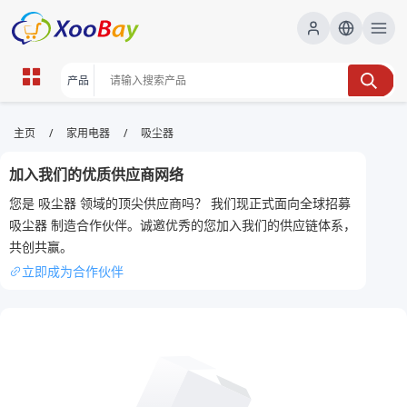
吸尘器 | XOOBAY B2B/B2C
/
/
主页
家用电器
吸尘器
Marketplace
加入我们的优质供应商网络
吸尘器,家用,清洁, wholesale 吸尘器, XOOBAY
您是 吸尘器 领域的顶尖供应商吗？ 我们现正式面向全球招募
高效家用吸尘器选购与使用指南省时省力技巧
吸尘器 制造合作伙伴。诚邀优秀的您加入我们的供应链体系，
共创共赢。
立即成为合作伙伴