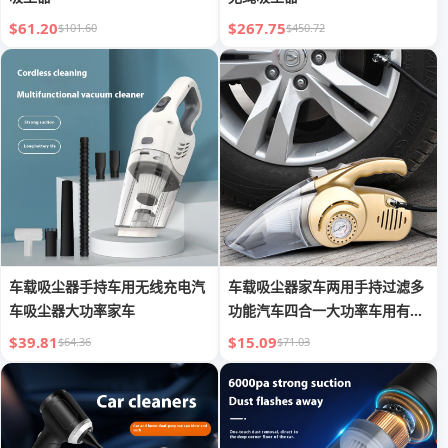
$61.20
$267.75
$101.60
$450.72
车载吸尘器手持车用无线充电汽
车载吸尘器家车两用手持过滤多
车吸尘器大功率家车
功能汽车四合一大功率车用有线
无线
$39.81
$15.09
$64.36
$71.03