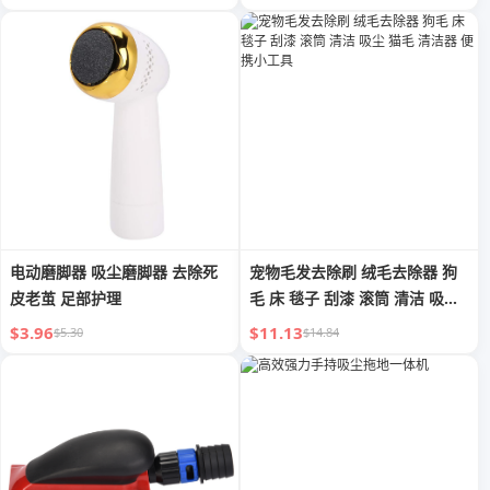
电动磨脚器 吸尘磨脚器 去除死
宠物毛发去除刷 绒毛去除器 狗
皮老茧 足部护理
毛 床 毯子 刮漆 滚筒 清洁 吸尘
猫毛 清洁器 便携小工具
$3.96
$11.13
$5.30
$14.84