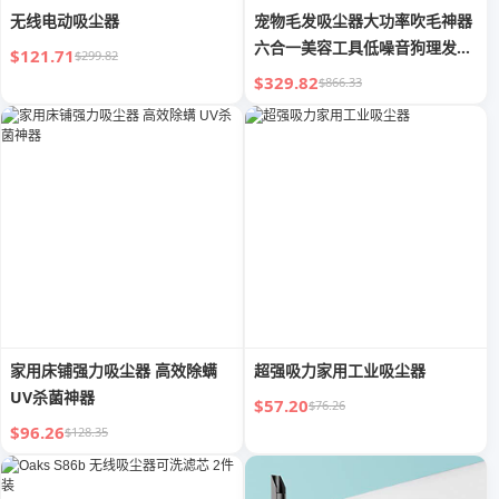
无线电动吸尘器
宠物毛发吸尘器大功率吹毛神器
六合一美容工具低噪音狗理发器
$121.71
$299.82
temu
$329.82
$866.33
家用床铺强力吸尘器 高效除螨
超强吸力家用工业吸尘器
UV杀菌神器
$57.20
$76.26
$96.26
$128.35