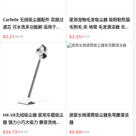
Carfeile 无线吸尘器配件 双层过
家用宠物毛发吸尘器 吸附粘性猫
滤芯 可水洗多功能刷 适用于绿
毛狗毛 床 地毯 毛发清洁器 衣物
灯吹吸一体机
浮毛 Handy Gadget
$2.21
$2.35
$2.94
$3.13
HK-V8无线吸尘器 家用车载吸尘
居家长柄滚筒吸尘器免弯腰清洁
器 强力小巧大吸力 静音洗地拖
器
地地毯一体便携式吸尘器
$34.72
$5.00
$46.29
$6.66