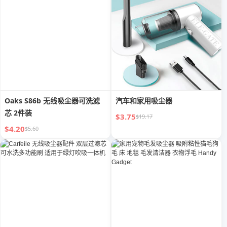
Oaks S86b 无线吸尘器可洗滤
汽车和家用吸尘器
芯 2件装
$3.75
$19.17
$4.20
$5.60