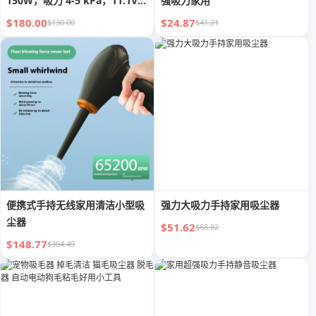
150W，吸力 4-5 kPa，11.1V，
强吸力家用
续航 40-50 分钟
$180.00
$24.87
$130.00
$41.21
便携式手持无线家用清洁小型吸
强力大吸力手持家用吸尘器
尘器
$51.62
$68.82
$148.77
$304.49