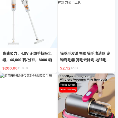
高速吸力，4.8V 无绳手持吸尘
猫咪毛发清除器 猫毛清洁器 宠
器，46,000 转/分钟，8000 帕
物剃毛器 狗毛去除刷 地毯毛发
吸尘器 猫毛去除神器 方便小工
$200.00
$2.12
$150.00
$2.83
具