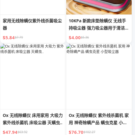
家用无线除螨仪紫外线杀菌吸尘
10KPa 新款床垫除螨仪 无线手
器
持吸尘器 强力吸尘器用于清洁床
铺枕头衣物沙发
$5.84
$4.00
$7.79
$5.36
Ox 无线除螨仪 床用家用 大吸力
Ox 无线除螨仪 紫外线杀菌机 家
紫外线杀菌机 床吸尘器 灭螨虫..
用 神奇除螨产品 螨虫克星 小型
吸尘器
$47.94
$76.70
$63.92
$102.27