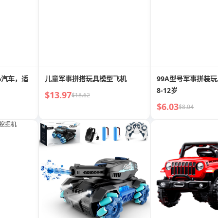
小汽车，适
儿童军事拼搭玩具模型飞机
99A型号军事拼装
8-12岁
$13.97
$18.62
$6.03
$8.04