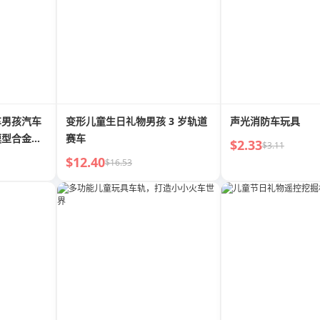
车男孩汽车
变形儿童生日礼物男孩 3 岁轨道
声光消防车玩具
模型合金工
赛车
$2.33
$3.11
$12.40
$16.53