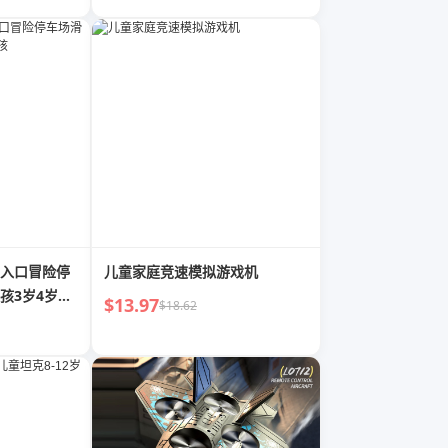
入口冒险停
儿童家庭竞速模拟游戏机
孩3岁4岁男
$13.97
$18.62