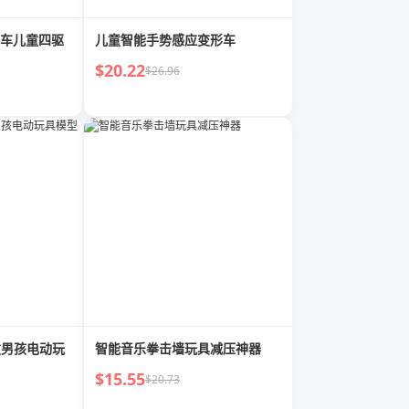
车儿童四驱
儿童智能手势感应变形车
$20.22
$26.96
童男孩电动玩
智能音乐拳击墙玩具减压神器
$15.55
$20.73