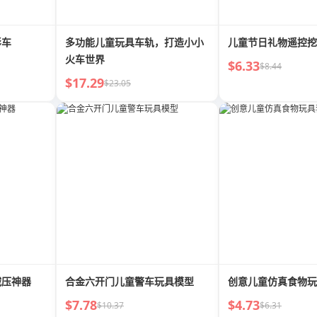
形车
多功能儿童玩具车轨，打造小小
儿童节日礼物遥控挖
火车世界
$6.33
$8.44
$17.29
$23.05
减压神器
合金六开门儿童警车玩具模型
创意儿童仿真食物玩
$7.78
$4.73
$10.37
$6.31