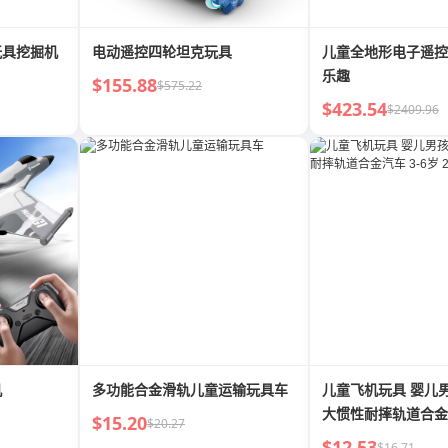
玩具挖掘机
电动遥控四轮坦克玩具
儿童全地形电子遥控
乐趣
$155.88
$575.22
$423.54
$2409.96
机
多功能合金滑轨儿童运输玩具车
儿童飞机玩具 婴儿
大惯性耐摔轨道合金汽
$15.20
$20.27
2
$12.53
$16.71