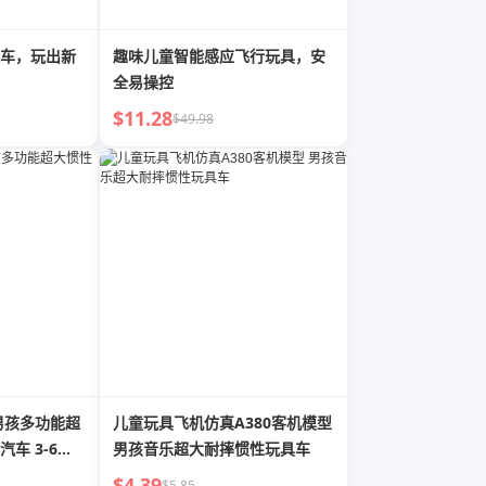
车，玩出新
趣味儿童智能感应飞行玩具，安
全易操控
$11.28
$49.98
男孩多功能超
儿童玩具飞机仿真A380客机模型
车 3-6岁
男孩音乐超大耐摔惯性玩具车
$4.39
$5.85