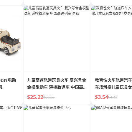
DIY电动
儿童高速轨道玩具火车 复兴号合
教育性火车轨道汽车
具
金模型动车 遥控轨道车 中国高速
车场滑梯儿童玩具女
列车 男孩
孩
$25.22
$3.54
$33.63
$4.72