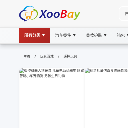
所有分类
汽车零件
美妆护肤
箱包
▼
▼
▼
遥控玩具 | XOOBAY B2B/B2C Mar
/
/
主页
玩具游戏
遥控玩具
遥控玩具,儿童玩具,遥控模型, wholesale 遥控玩
高性价比遥控玩具搭配评测与选购指南要点集