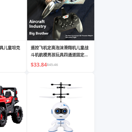
玩具儿童坦克
遥控飞机定高泡沫滑翔机儿童战
斗机航模男孩玩具四通道固定翼
飞机
$33.84
$45.46