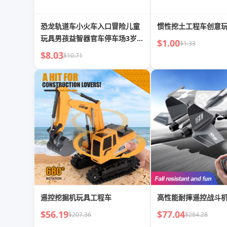
恐龙轨道车小火车入口冒险儿童
惯性挖土工程车创意
玩具男孩益智器官车停车场3岁6
$1.00
$1.33
岁
$8.03
$10.71
遥控挖掘机玩具工程车
高性能耐摔遥控战斗
$56.19
$77.04
$207.36
$284.28