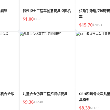
具套装
惯性挖土工程车创意玩具挖掘机
炫酷手势遥控越野赛
车
$1.00
$1.33
$15.70
$20.93
掘机合金版
儿童合金仿真工程挖掘机玩具
CRH和谐号火车儿
具模型
$9.36
$12.48
$8.39
$11.18