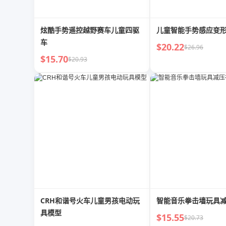
炫酷手势遥控越野赛车儿童四驱
儿童智能手势感应变
车
$20.22
$26.96
$15.70
$20.93
CRH和谐号火车儿童男孩电动玩
智能音乐拳击墙玩具
具模型
$15.55
$20.73