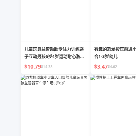
儿童玩具益智动脑专注力训练亲
有趣的恐龙按压前进
子互动男孩6岁4岁运动耐心游戏
合1-3岁幼儿
机
$10.79
$3.47
$14.38
$4.62