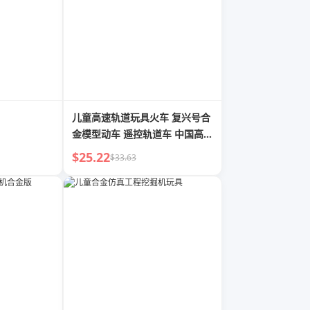
儿童高速轨道玩具火车 复兴号合
金模型动车 遥控轨道车 中国高速
列车 男孩
$25.22
$33.63