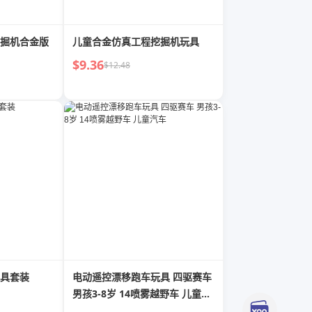
掘机合金版
儿童合金仿真工程挖掘机玩具
$9.36
$12.48
具套装
电动遥控漂移跑车玩具 四驱赛车
男孩3-8岁 14喷雾越野车 儿童汽
车