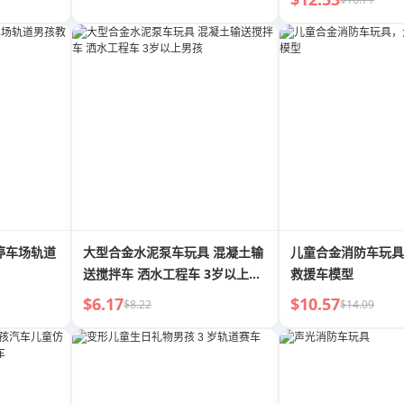
停车场轨道
大型合金水泥泵车玩具 混凝土输
儿童合金消防车玩具
送搅拌车 洒水工程车 3岁以上男
救援车模型
孩
$6.17
$10.57
$8.22
$14.09