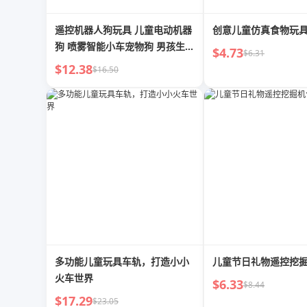
遥控机器人狗玩具 儿童电动机器
创意儿童仿真食物玩
狗 喷雾智能小车宠物狗 男孩生日
$4.73
$6.31
礼物
$12.38
$16.50
多功能儿童玩具车轨，打造小小
儿童节日礼物遥控挖
火车世界
$6.33
$8.44
$17.29
$23.05