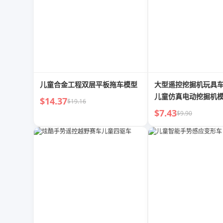
儿童合金工程双层平板拖车模型
大型遥控挖掘机玩具
儿童仿真电动挖掘机
$14.37
$19.16
程车
$7.43
$9.90