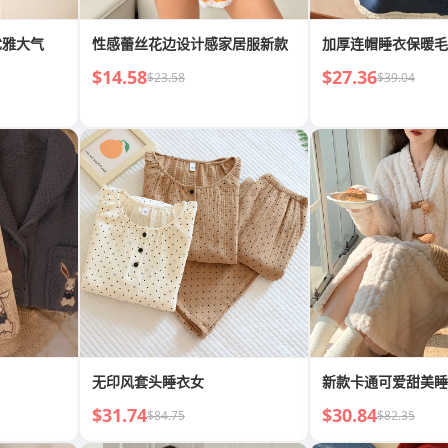
优雅大气
性感蕾丝花边设计感家居服新款
加厚连帽睡衣保暖毛
$14.58
$27.36
$23.58
$39.04
无印风套头睡衣女
新款卡通可爱甜美睡
$31.74
$30.84
$84.75
$82.35