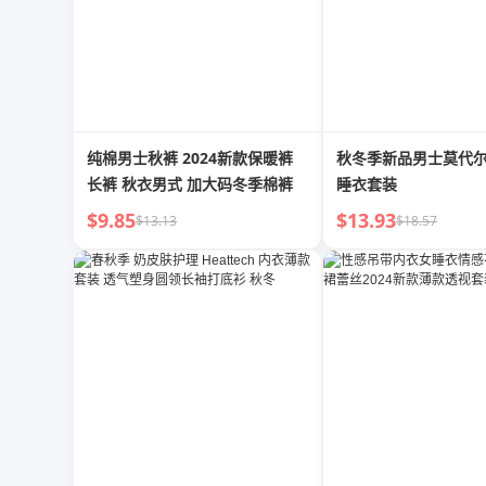
纯棉男士秋裤 2024新款保暖裤
秋冬季新品男士莫代
长裤 秋衣男式 加大码冬季棉裤
睡衣套装
$9.85
$13.93
$13.13
$18.57