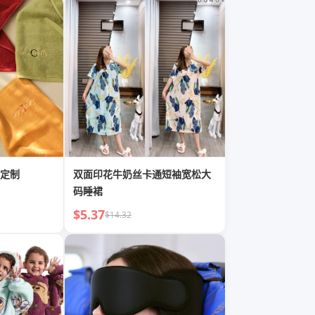
定制
双面印花牛奶丝卡通短袖宽松大
码睡裙
$5.37
$14.32