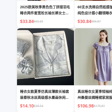
2025欧美秋季黑色色丁拼接羽毛
60支水洗棉自然纸感
睡衣两件套宽松长袖长裤女士家
纯色设计感小翻领睡
居服
居服
$33.84
$30.84
$65.65
$86.87
睡衣女款夏季仿真丝薄款长袖套
真丝睡衣女夏季短袖
装春秋冰丝高级感水墨画休闲家
州桑蚕丝绸睡裙家居
居服
S5920
$14.10
$106.98
$38.54
$175.81