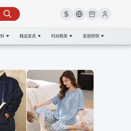
饮料
精品家具
时尚鞋类
家居照明
▼
▼
▼
▼