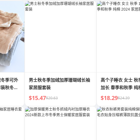
绒冬季可外
男士秋冬季加绒加厚珊瑚绒长袖
高个子睡衣 女士 秋季
套装秋冬加
家居服套装
加长 春季和秋季 纯棉
服 两件套 女士
$15.47
$18.29
$20.63
$24.39