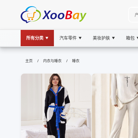
所有分类
汽车零件
美妆护肤
箱包
▼
▼
▼
睡衣 | XOOBAY B2B/B2C Market
/
/
主页
内衣与睡衣
睡衣
睡衣,纯棉睡衣,家居服, wholesale 睡衣, XOOB
舒适睡衣柔软面料带来温暖夜晚体验与安睡感