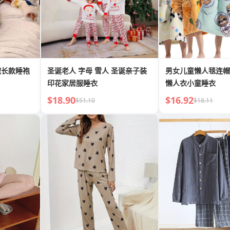
绒长款睡袍
圣诞老人 字母 雪人 圣诞亲子装
男女儿童懒人毯连帽
印花家居服睡衣
懒人衣小童睡衣
$18.90
$16.92
$51.10
$18.11