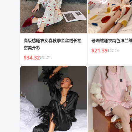
高级感睡衣女春秋季金丝绒长袖
珊瑚绒睡衣纯色法兰
甜美开衫
$21.39
$57.54
$34.32
$51.71