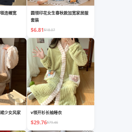
毯连帽宽
圆领印花女生春秋款加宽家居服
套装
$6.81
$18.07
裙少女风家
v领开衫长袖睡衣
$29.76
$79.46