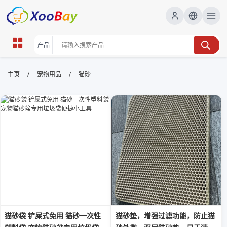
猫砂 | XOOBAY B2B/B2C Marketplace
/
/
主页
宠物用品
猫砂
猫砂,除臭猫砂,家居清洁, wholesale 猫砂, XOOBAY
高性价比猫砂，除臭抗粘，易清理，无尘配方
猫砂袋 铲屎式免用 猫砂一次性
猫砂垫，增强过滤功能，防止猫