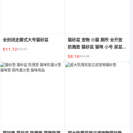
全封闭走廊式大号猫砂盆
猫砂盆 宠物 小猫 厕所 全开放
防溅垫 猫砂盆 猫咪 小号 尿盆
$11.72
$15.63
清洁用品
$8.16
$10.88
猫砂垫 猫砂盆 防溅垫 猫咪防漏
超大防溅双层过滤宠物猫砂垫