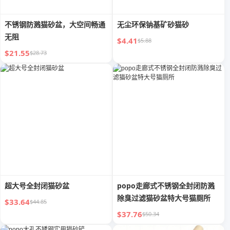
不锈钢防溅猫砂盆，大空间畅通
无尘环保钠基矿砂猫砂
无阻
$4.41
$5.88
$21.55
$28.73
超大号全封闭猫砂盆
popo走廊式不锈钢全封闭防溅
除臭过滤猫砂盆特大号猫厕所
$33.64
$44.85
$37.76
$50.34