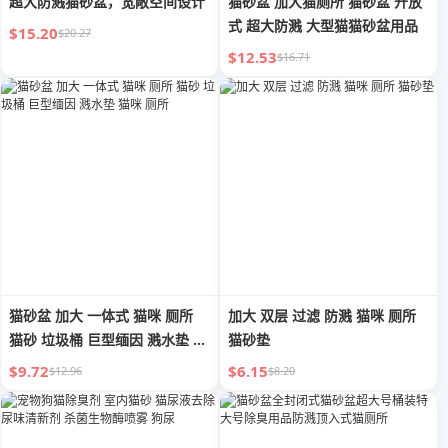
超大防溅猫砂盆，宽敞空间设计
猫砂盆 加大猫厕所 猫砂盆 开放
式 超大防溅 大型猫猫砂盆用品
$15.20
$20.27
$12.53
$16.71
猫砂盆 加大 一体式 猫咪 厕所
加大 双层 过滤 防溅 猫咪 厕所
猫砂 垃圾桶 巨型缅因 溅水垫 猫
猫砂垫
咪 厕所
$9.72
$6.15
$12.96
$8.20