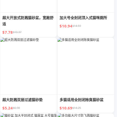
超大开放式防溅猫砂盆，宽敞舒
加大号全封闭顶入式猫咪厕所
适
$10.94
$14.59
$7.78
$10.37
超大防溅双层过滤猫砂垫
多猫适用全封闭除臭猫砂盆
$5.24
$10.69
$6.98
$14.25