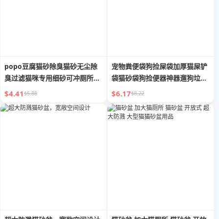
popo豆腐猫砂除臭猫砂无尘除
宠物粪便袋狗捡屎袋加厚猫屎铲
臭过滤猫咪专用细砂可冲厕所膨
袋猫砂袋狗捡便器神器遛狗垃圾
润土混合
袋
$4.41
$6.17
$5.88
$8.22