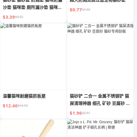
沙垫 猫咪垫 厕所漏沙垫 猫咪用
$0.77
$1.02
品
$3.39
$4.52
温馨猫咪耐磨猫抓板屋
猫砂铲 二合一 金属不锈钢铲 猫
屎清理神器 细孔 矿砂 豆腐砂 猫
$12.40
$16.53
砂专用刮板
$1.96
$2.61