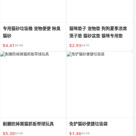
专用猫砂垃圾桶 宠物便便 除臭
猫咪垫子 宠物垫 狗狗夏季凉席
猫砂
笼子垫 猫砂盆垫 猫咪专用垫
$4.41
$2.93
$5.88
$3.91
耐磨防掉屑猫抓板带球玩具
免铲猫砂便捷垃圾袋
$5.30
$1.46
$7.06
$1.94