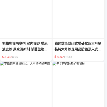
宠物狗猫除臭剂 室内猫砂 猫尿
猫砂盆全封闭式猫砂盆超大号桶
液去除 尿味清新剂 杀菌生物酶
装特大号除臭用品防溅顶入式猫
喷雾 狗尿
厕所
$2.49
$8.87
$3.32
$11.83