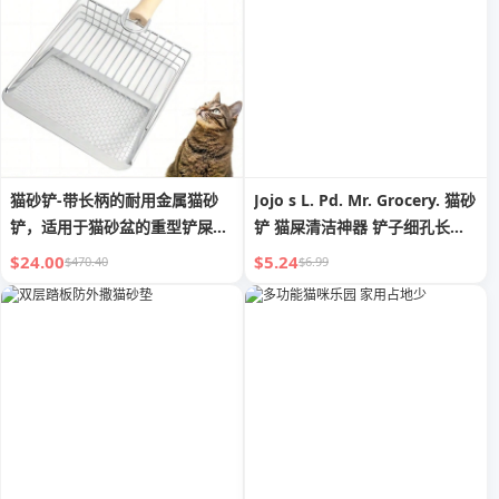
猫砂铲-带长柄的耐用金属猫砂
Jojo s L. Pd. Mr. Grocery. 猫砂
铲，适用于猫砂盆的重型铲屎
铲 猫屎清洁神器 铲子细孔长柄
器，不锈钢猫砂铲
| 顺便
$24.00
$5.24
$470.40
$6.99