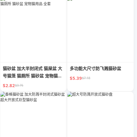
猫砂盆 加大半封闭式 猫屎盆 大
多功能大尺寸防飞溅猫砂盆
号猫笼 猫厕所 猫砂盆 宠物猫用
$5.39
$7.18
品 全套
$2.82
$3.76