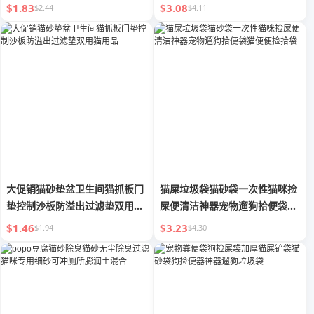
具
$1.83
$3.08
$2.44
$4.11
大促销猫砂垫盆卫生间猫抓板门
猫屎垃圾袋猫砂袋一次性猫咪捡
垫控制沙板防溢出过滤垫双用猫
屎便清洁神器宠物遛狗拾便袋猫
用品
便便捡拾袋
$1.46
$3.23
$1.94
$4.30