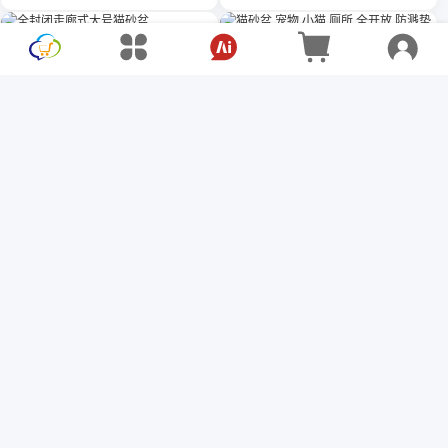
全封闭走廊式大号猫砂盆
猫砂盆 宠物 小猫 厕所 全开放
防溅垫 猫砂盆 猫咪 小号 尿盆
$11.72
$15.63
清洁用品
$8.16
$10.88