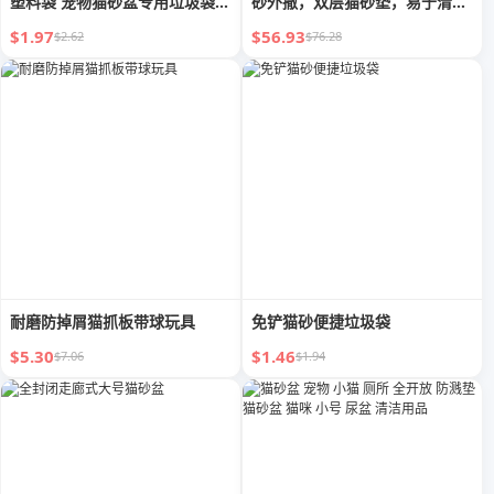
塑料袋 宠物猫砂盆专用垃圾袋便
砂外撒，双层猫砂垫，易于清理
捷小工具
和控制猫砂。
$1.97
$56.93
$2.62
$76.28
耐磨防掉屑猫抓板带球玩具
免铲猫砂便捷垃圾袋
$5.30
$1.46
$7.06
$1.94