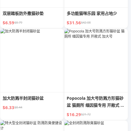
双层踏板防外撒猫砂垫
多功能猫咪乐园 家用占地少
$6.59
$31.56
$8.79
$42.08
加大防溅半封闭猫砂盆
Popocola 加大号防溅方形猫砂
盆 猫厕所 缅因猫专用 开敞式 加
$6.33
$8.44
大号
$16.29
$21.72