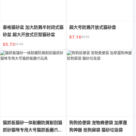
泰格猫砂盆 加大防溅半封闭式猫
超大号防溅开放式猫砂盘
砂盆 超大开放式巨型猫砂盆
$7.16
$9.55
$5.73
$7.64
猫抓板猫砂一体耐磨防屑耐刮猫
狗狗拾便袋 宠物粪便袋 加厚遛
抓砂猫咪专用大号猫抓板磨爪玩
狗神器 拾狗屎袋 猫砂垃圾袋