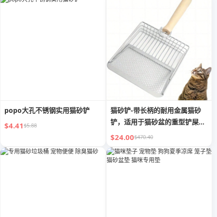
popo大孔不锈钢实用猫砂铲
猫砂铲-带长柄的耐用金属猫砂
铲，适用于猫砂盆的重型铲屎
$4.41
$5.88
器，不锈钢猫砂铲
$24.00
$470.40