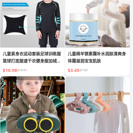
儿童紧身衣运动套装足球训练服
儿童绵羊镁素霜补水润肤清爽身
篮球打底服速干衣健身服加绒滑
体霜滋润宝宝肌肤
雪服
$10.98
$3.45
$13.91
$7.20