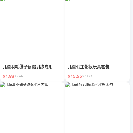
儿童羽毛毽子耐踢训练专用
儿童公主化妆玩具套装
$1.83
$15.55
$2.44
$20.73