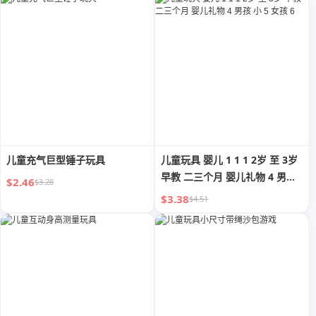
儿童充气巨型锤子玩具
儿童玩具 婴儿 1 1 1 2岁 至 3岁
早教 二三个月 婴儿礼物 4 男孩
$2.46
$3.28
小 5 女孩 6
$3.38
$4.51