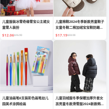
儿童服装冰雪奇缘雪宝公主裙女
儿童棉鞋2024冬季新款男童鞋子
童雪人装扮
女童冬鞋二棉加绒宝宝鞋防踢休
闲鞋
$12.06
$17.19
$16.90
$33.98
儿童油画笔6支装彩色画笔幼儿
儿童羽绒服冬季保暖加厚外套女
园美术涂鸦绘画
孩男童冬款滑雪服2024新款韩版