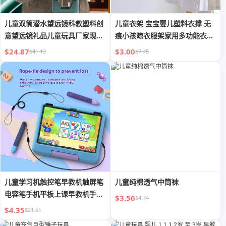
儿童双筒潜水望远镜科教塑料创
儿童衣架 宝宝婴儿塑料衣撑 无
意望远镜礼品儿童玩具厂家现货
痕小孩晾衣服架家用多功能衣挂
批发
裤架
$24.87
$3.00
$41.12
$7.45
儿童学习机触控笔早教机触屏笔
儿童纯棉透气中筒袜
电容笔手机平板上课早教机手写
$3.56
$4.74
笔
$4.35
$21.51