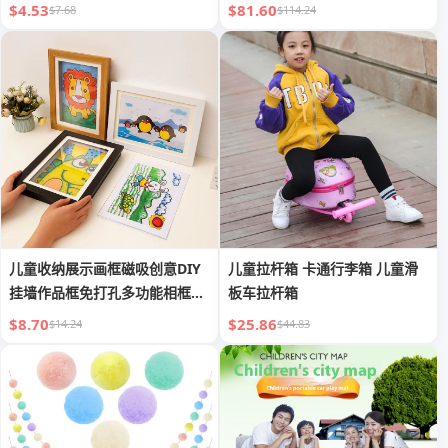
洋气
$4.53
$81.60
$7.68
$114.24
儿童收纳展示画框磁吸创意DIY
儿童拉杆箱 卡通行李箱 儿童滑
挂墙作品框免打孔多功能相框可
板车拉杆箱
印字
$8.70
$25.86
$14.24
$44.83