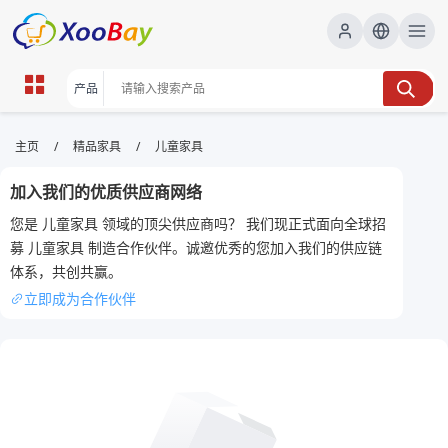
儿童家具 | XOOBAY B2B/B2C
/
/
主页
精品家具
儿童家具
Marketplace
加入我们的优质供应商网络
儿童家具,童床,童桌椅, wholesale 儿童家具, XOOBAY
您是 儿童家具 领域的顶尖供应商吗？ 我们现正式面向全球招
精选儿童家具，安全环保，童房首选装饰学习
募 儿童家具 制造合作伙伴。诚邀优秀的您加入我们的供应链
体系，共创共赢。
立即成为合作伙伴