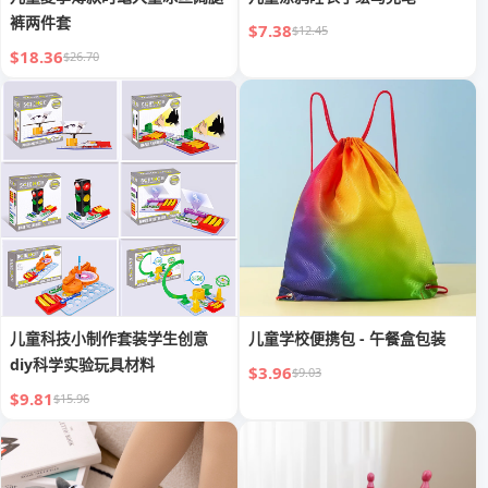
裤两件套
$7.38
$12.45
$18.36
$26.70
儿童科技小制作套装学生创意
儿童学校便携包 - 午餐盒包装
diy科学实验玩具材料
$3.96
$9.03
$9.81
$15.96