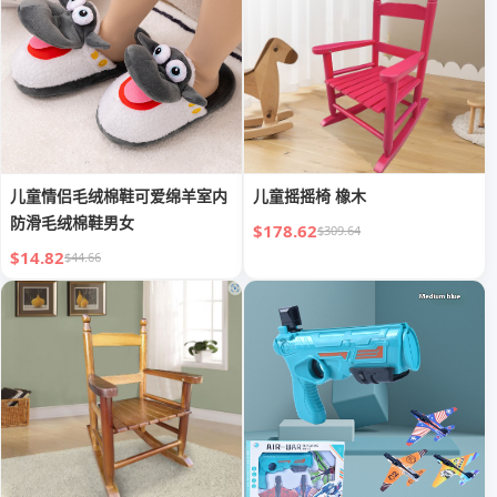
儿童情侣毛绒棉鞋可爱绵羊室内
儿童摇摇椅 橡木
防滑毛绒棉鞋男女
$178.62
$309.64
$14.82
$44.66