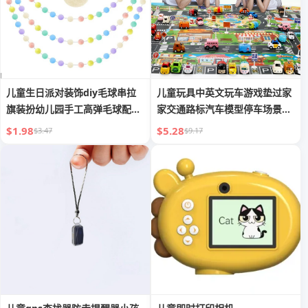
儿童生日派对装饰diy毛球串拉
儿童玩具中英文玩车游戏垫过家
旗装扮幼儿园手工高弹毛球配件
家交通路标汽车模型停车场景地
毛绒
图
$1.98
$5.28
$3.47
$9.17