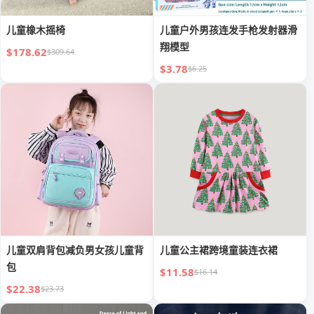
儿童橡木摇椅
儿童户外男孩连发手枪发射器滑
翔模型
$178.62
$309.64
$3.78
$6.25
儿童双肩背包减负男女孩儿童背
儿童公主裙跨境童装连衣裙
包
$11.58
$16.14
$22.38
$23.73