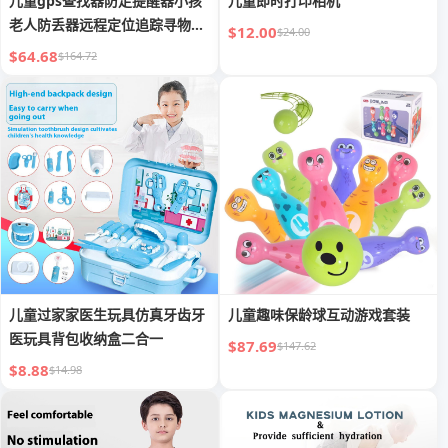
儿童gps查找器防走提醒器小孩
儿童即时打印相机
老人防丢器远程定位追踪寻物查
$12.00
$24.00
找器
$64.68
$164.72
儿童过家家医生玩具仿真牙齿牙
儿童趣味保龄球互动游戏套装
医玩具背包收纳盒二合一
$87.69
$147.62
$8.88
$14.98