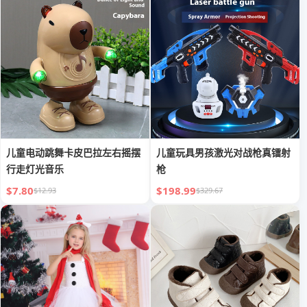
儿童电动跳舞卡皮巴拉左右摇摆
儿童玩具男孩激光对战枪真镭射
行走灯光音乐
枪
$7.80
$198.99
$12.93
$329.67