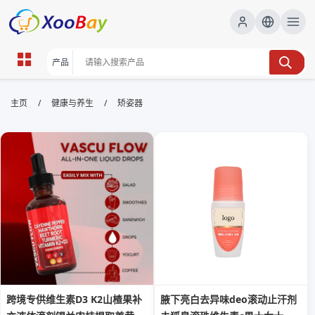
矫姿器 | XOOBAY B2B/B2C
/
/
主页
健康与养生
矫姿器
Marketplace
矫姿器,姿态矫正,健康辅助, wholesale 矫姿器,
XOOBAY
矫姿器帮助矫正日常姿态，改善颈背痛，适合办公室、家庭及长期佩戴，
提升坐立姿态与生活质量。
跨境专供维生素D3 K2山楂果补
腋下亮白去异味deo滚动止汗剂