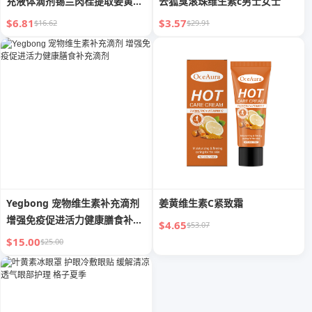
充液体滴剂锡兰肉桂提取姜黄滴
去狐臭滚珠维生素c男士女士
剂
$6.81
$3.57
$16.62
$29.91
Yegbong 宠物维生素补充滴剂
姜黄维生素C紧致霜
增强免疫促进活力健康膳食补充
$4.65
$53.07
滴剂
$15.00
$25.00